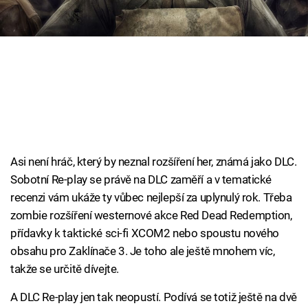
Cool Esport
Pořady
TV Program
Sledujte prima+
Přihlášení
Asi není hráč, který by neznal rozšíření her, známá jako DLC.
Sobotní Re-play se právě na DLC zaměří a v tematické
recenzi vám ukáže ty vůbec nejlepší za uplynulý rok. Třeba
Sledujte nás
zombie rozšíření westernové akce Red Dead Redemption,
přídavky k taktické sci-fi XCOM2 nebo spoustu nového
obsahu pro Zaklínače 3. Je toho ale ještě mnohem víc,
takže se určitě dívejte.
A DLC Re-play jen tak neopustí. Podívá se totiž ještě na dvě