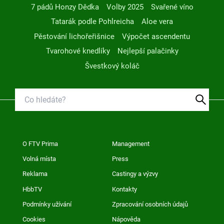
7 pádů Honzy Dědka
Volby 2025
Svařené víno
Tatarák podle Pohlreicha
Aloe vera
Pěstování lichořeřišnice
Výpočet ascendentu
Tvarohové knedlíky
Nejlepší palačinky
Švestkový koláč
O FTV Prima
Management
Volná místa
Press
Reklama
Castingy a výzvy
HbbTV
Kontakty
Podmínky užívání
Zpracování osobních údajů
Cookies
Nápověda