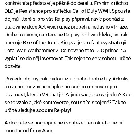
konkrétní a představí je pěkně do detailu. Prvním z těchto
DLC je Resistance pro střílečku Call of Duty WWII. Spousta
dojmů, které si pro vás Re-play připravil, navíc pochází z
utajované akce Activisionu, jež proběhla nedávno v Praze.
Druhé rozšíření, na které se Re-play podívá zblízka, se pak
jmenuje Rise of the Tomb Kings a je pro fantasy strategii
Total War: Warhammer 2. Co nového toto DLC přináší? A
vyplatí se do něj investovat. Tak nejen to se v sobotu určitě
dozvíte.
Poslední dojmy pak budou již z plnohodnotné hry. Ačkoliv
slovo hra možná není úplně přesné pojmenování pro
bizarnost, kterou VRChat je. Zajímá vás, o co se jedná? Kde
se to vzalo a jaké kontroverze jsou s tím spojené? Tak to
určitě sledujte sobotní Re-play!
A dočkáte se pochopitelně i soutěže. Tentokrát o herní
monitor od firmy Asus.