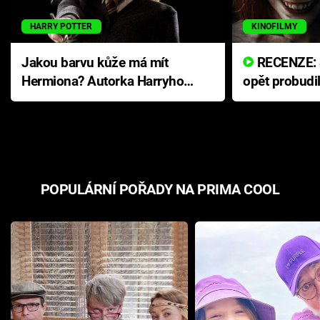
HARRY POTTER
KINOFILMY
Jakou barvu kůže má mít
RECENZE: Smrtelné zlo se
Hermiona? Autorka Harryho
opět probudi
Pottera přišla s ráznou
přichází s n
odpovědí
hororovou n
POPULÁRNÍ POŘADY NA PRIMA COOL