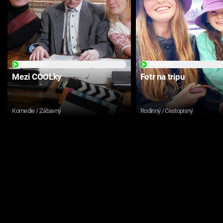
PŘEHRÁT
PŘEHRÁT
Mezi COOLky
Fotr na tripu
Komedie / Zábavný
Rodinný / Cestopisný