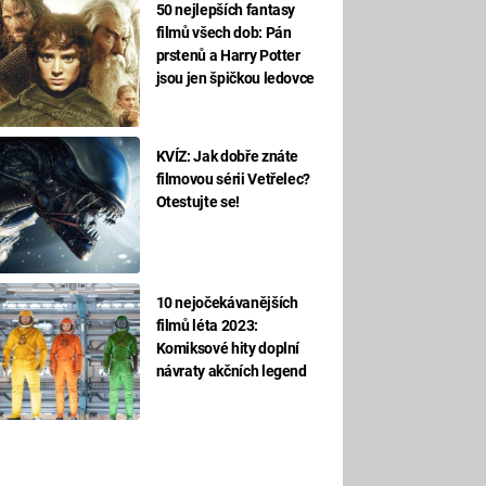
50 nejlepších fantasy
filmů všech dob: Pán
prstenů a Harry Potter
jsou jen špičkou ledovce
KVÍZ: Jak dobře znáte
filmovou sérii Vetřelec?
Otestujte se!
10 nejočekávanějších
filmů léta 2023:
Komiksové hity doplní
návraty akčních legend