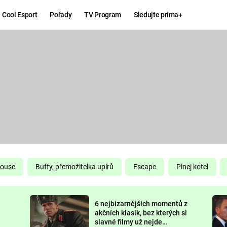
Cool Esport
Pořady
TV Program
Sledujte prima+
Hry
Zábava
MAFIA
ZÁBAVN
GALERI
GTA 6
NEJLEP
KINGDOM
KOMEDI
COME:
DELIVERANCE
CHUCK
House
Buffy, přemožitelka upírů
Escape
Plnej kotel
NORRIS
ESPORT
6 nejbizarnějších momentů z
DEADP
akčních klasik, bez kterých si
slavné filmy už nejde