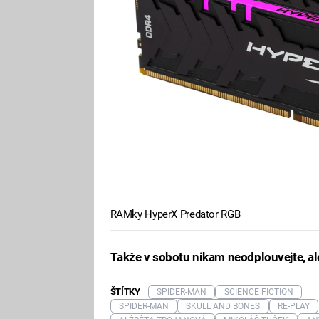
RAMky HyperX Predator RGB
Takže v sobotu nikam neodplouvejte, ale
ŠTÍTKY
SPIDER-MAN
SCIENCE FICTION
SPIDER-MAN
SKULL AND BONES
RE-PLAY