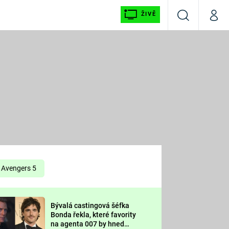
ŽIVĚ
Vyhledávání
Můj p
Prima+
É
CNN Prima NEWS
E
Prima FRESH
ŠÍ
Prima LIVING
E
Prima Ženy
Avengers 5
Prima LAJK
Bývalá castingová šéfka
OOL
Bonda řekla, které favority
Sledujte nás
na agenta 007 by hned