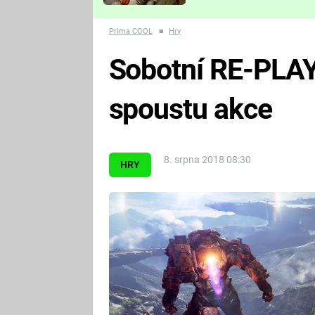
Které děsivé pecky vám
nejvíc zvednou tep?
Prima COOL
■
Hry
Sobotní RE-PLA
spoustu akce
8. srpna 2018 08:30
HRY