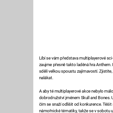
Líbí se vám představa multiplayerové sci
zaujme přesně takto laděná hra Anthem. 
sdělí velkou spoustu zajímavostí. Zjistíte,
nalákat.
A aby té multiplayerové akce nebylo málo,
dobrodružství jménem Skull and Bones. Uvid
čím se snaží odlišit od konkurence. Těši
námořnické tématiky, takže se v sobotu ur