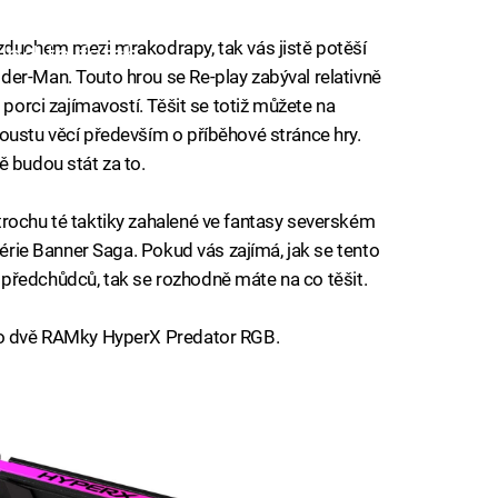
zduchem mezi mrakodrapy, tak vás jistě potěší
iled to fetch
er-Man. Touto hrou se Re-play zabýval relativně
 porci zajímavostí. Těšit se totiž můžete na
oustu věcí především o příběhové stránce hry.
ě budou stát za to.
rochu té taktiky zahalené ve fantasy severském
série Banner Saga. Pokud vás zajímá, jak se tento
ých předchůdců, tak se rozhodně máte na co těšit.
t o dvě RAMky HyperX Predator RGB.