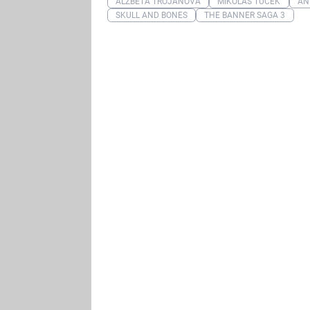
ALŽBĚTA TROJANOVÁ
MIKOLÁŠ TUČEK
AN
SKULL AND BONES
THE BANNER SAGA 3