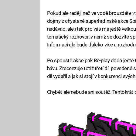
Pokud ale raději než ve vodě brouzdáte v
Fa
dojmy z chystané superhrdinské akce Spid
nedávno, ale i tak pro vás má ještě velkou
tematický rozhovor, v němž se dozvíte sp
Informací ale bude daleko více a rozhodn
Po spoustě akce pak Re-play dodá ještě t
hávu. Zrecenzuje totiž třetí díl povedené 
díl vydařil a jak si stojí v konkurenci sv
Chybět ale nebude ani soutěž. Tentokrá