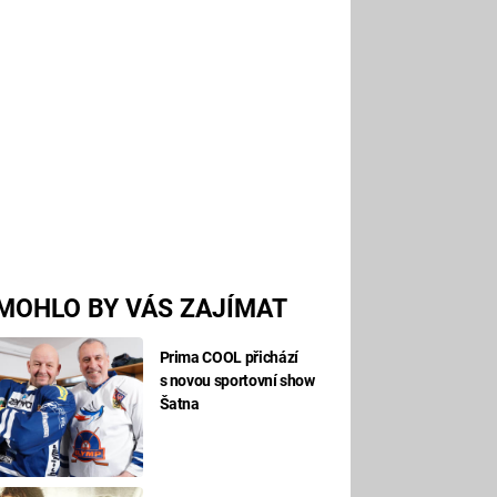
MOHLO BY VÁS ZAJÍMAT
Prima COOL přichází
s novou sportovní show
Šatna