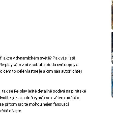
-fi akce v dynamickém světě? Pak vás jistě
Re-play vám z ní v sobotu předá své dojmy a
 o čem to celé vlastně je a čím nás autoři chtějí
 tak se Re-play ještě detailně podívá na pirátské
íte, jak si autoři vyhráli se světem pirátů a
t se přitom určitě mohou nejen fanoušci
čitě dívejte.