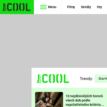
Menu
Filmy
Seriály
Hry
Seriály
Filmy
SIMPSONOVI
STAR WARS
HVĚZDNÁ
AVENGERS
BRÁNA
RYCHLE A
TEORIE
ZBĚSILE 10
Trendy:
VELKÉHO
Star
PREDÁTOR
TŘESKU
10 nejděsivějších hororů
FUTURAMA
všech dob podle
neprůstřelného kritéria.