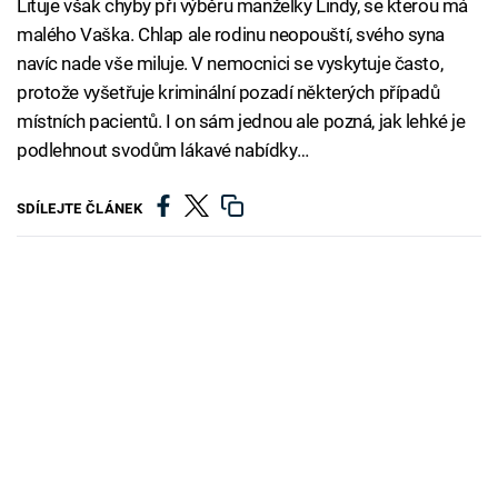
Lituje však chyby při výběru manželky Lindy, se kterou má
malého Vaška. Chlap ale rodinu neopouští, svého syna
navíc nade vše miluje. V nemocnici se vyskytuje často,
protože vyšetřuje kriminální pozadí některých případů
místních pacientů. I on sám jednou ale pozná, jak lehké je
podlehnout svodům lákavé nabídky…
SDÍLEJTE ČLÁNEK