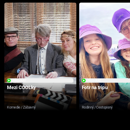
PŘEHRÁT
PŘEHRÁT
Mezi COOLky
Fotr na tripu
Komedie / Zábavný
Rodinný / Cestopisný