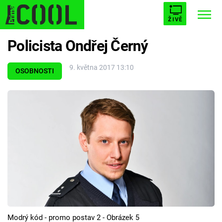
ŽIVĚ
Policista Ondřej Černý
STARHOUSE
BUFFY, PŘEMOŽITELKA UPÍRŮ
Trendy:
9. května 2017 13:10
ESCAPE
PLNEJ KOTEL
AVENGERS 5
OSOBNOSTI
Témata
Filmy
Seriály
Hry
Modrý kód - promo postav 2 - Obrázek 5