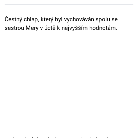
Cool Esport
Čestný chlap, který byl vychováván spolu se
Pořady
sestrou Mery v úctě k nejvyšším hodnotám.
TV Program
Sledujte prima+
Přihlášení
Sledujte nás