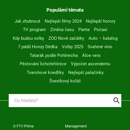
Populární témata
Jak zhubnout
Nejlepší filmy 2024
Nejlepší horory
TV program
Změna času
Partie
Počasí
Kdy budou volby
ZOO Nové začátky
Auto – katalog
7 pádů Honzy Dědka
Volby 2025
Svařené víno
Tatarák podle Pohlreicha
Aloe vera
Pěstování lichořeřišnice
Výpočet ascendentu
Tvarohové knedlíky
Nejlepší palačinky
Švestkový koláč
O FTV Prima
Management