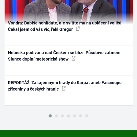
Vondra: Babiše nehlídáte, ale svítíte mu na uplácení voličů.
Čekal jsem od vás víc, řekl Gregor
Nebeská podívaná nad Českem se blíží. Působivé zatmění
Slunce doplní meteorická show
REPORTÁŽ: Za tajemnými hrady do Karpat aneb Fascinující
zříceniny u českých hranic