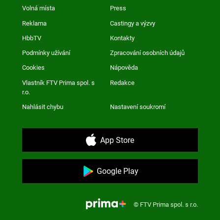
Volná místa
Press
Reklama
Castingy a výzvy
HbbTV
Kontakty
Podmínky užívání
Zpracování osobních údajů
Cookies
Nápověda
Vlastník FTV Prima spol. s
Redakce
r.o.
Nahlásit chybu
Nastavení soukromí
App Store
Google Play
© FTV Prima spol. s r.o.