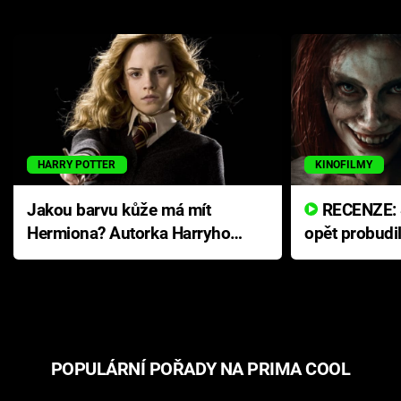
HARRY POTTER
KINOFILMY
Jakou barvu kůže má mít
RECENZE: Smrtelné zlo se
Hermiona? Autorka Harryho
opět probudi
Pottera přišla s ráznou
přichází s n
odpovědí
hororovou n
POPULÁRNÍ POŘADY NA PRIMA COOL