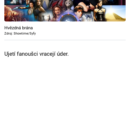
Cool Esport
Pořady
Hvězdná brána
TV Program
Zdroj: Showtime/Syfy
Sledujte prima+
Ujetí fanoušci vracejí úder.
Přihlášení
Sledujte nás