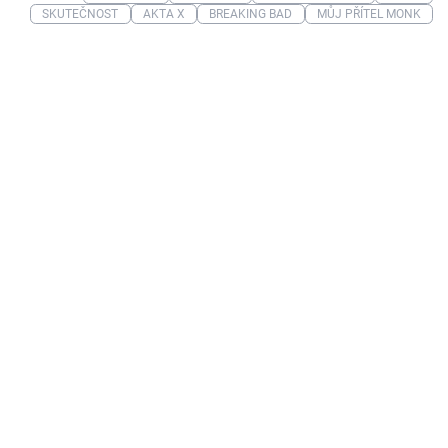
SKUTEČNOST
AKTA X
BREAKING BAD
MŮJ PŘÍTEL MONK