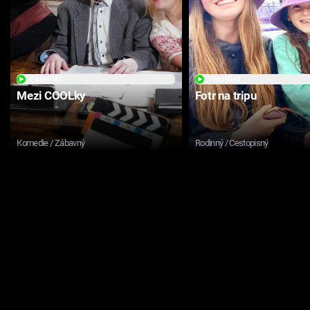
PŘEHRÁT
PŘEHRÁT
Mezi COOLky
Fotr na tripu
Komedie / Zábavný
Rodinný / Cestopisný