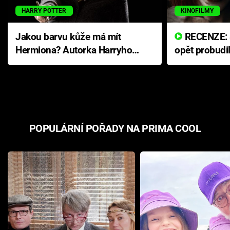
HARRY POTTER
KINOFILMY
Jakou barvu kůže má mít
RECENZE: Smrtelné zlo se
Hermiona? Autorka Harryho
opět probudi
Pottera přišla s ráznou
přichází s n
odpovědí
hororovou n
POPULÁRNÍ POŘADY NA PRIMA COOL