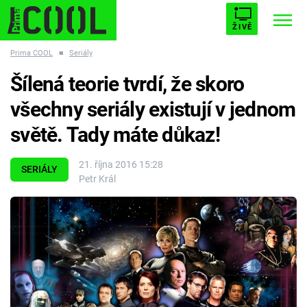
ŽIVĚ
Prima COOL
■
Seriály
STARHOUSE
BUFFY, PŘEMOŽITELKA UPÍRŮ
Trendy:
Šílená teorie tvrdí, že skoro
ESCAPE
PLNEJ KOTEL
AVENGERS 5
všechny seriály existují v jednom
světě. Tady máte důkaz!
21. října 2016 15:28
SERIÁLY
Petr Král
Témata
Filmy
Seriály
Hry