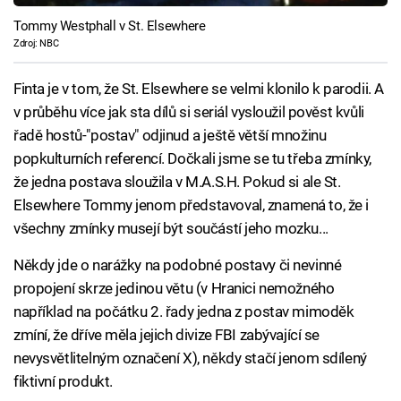
Tommy Westphall v St. Elsewhere
Zdroj: NBC
Finta je v tom, že St. Elsewhere se velmi klonilo k parodii. A
v průběhu více jak sta dílů si seriál vysloužil pověst kvůli
řadě hostů-"postav" odjinud a ještě větší množinu
popkulturních referencí. Dočkali jsme se tu třeba zmínky,
že jedna postava sloužila v M.A.S.H. Pokud si ale St.
Elsewhere Tommy jenom představoval, znamená to, že i
všechny zmínky musejí být součástí jeho mozku...
Někdy jde o narážky na podobné postavy či nevinné
propojení skrze jedinou větu (v Hranici nemožného
například na počátku 2. řady jedna z postav mimoděk
zmíní, že dříve měla jejich divize FBI zabývající se
nevysvětlitelným označení X), někdy stačí jenom sdílený
fiktivní produkt.