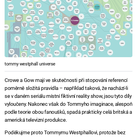
tommy westphall universe
Crowe a Gow mají ve skutečnosti při stopování referencí
poměrně složitá pravidla – například taková, že nachází-li
se v daném seriálu místní fiktivní reality show, jsou tyto díly
vyloučeny. Nakonec však do Tommyho imaginace, alespoň
podle teorie obou fanoušků, spadá prakticky celá britská a
americká televizní produkce.
Poděkujme proto Tommymu Westphallovi, protože bez