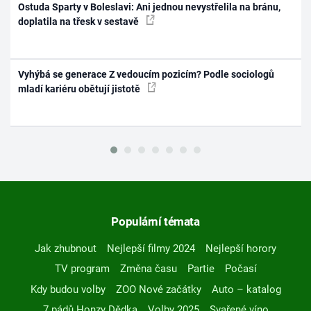
Ostuda Sparty v Boleslavi: Ani jednou nevystřelila na bránu,
doplatila na třesk v sestavě
Vyhýbá se generace Z vedoucím pozicím? Podle sociologů
mladí kariéru obětují jistotě
Populární témata
Jak zhubnout
Nejlepší filmy 2024
Nejlepší horory
TV program
Změna času
Partie
Počasí
Kdy budou volby
ZOO Nové začátky
Auto – katalog
7 pádů Honzy Dědka
Volby 2025
Svařené víno