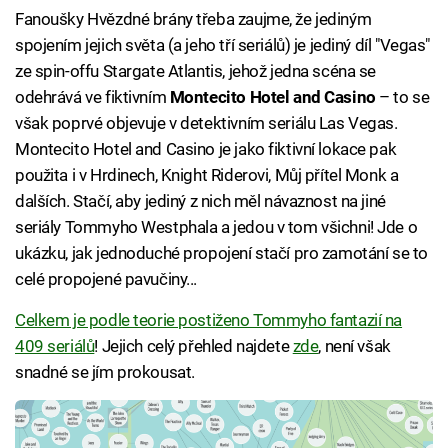
Fanoušky Hvězdné brány třeba zaujme, že jediným
spojením jejich světa (a jeho tří seriálů) je jediný díl "Vegas"
ze spin-offu Stargate Atlantis, jehož jedna scéna se
odehrává ve fiktivním
Montecito Hotel and Casino
– to se
však poprvé objevuje v detektivním seriálu Las Vegas.
Montecito Hotel and Casino je jako fiktivní lokace pak
použita i v Hrdinech, Knight Riderovi, Můj přítel Monk a
dalších. Stačí, aby jediný z nich měl návaznost na jiné
seriály Tommyho Westphala a jedou v tom všichni! Jde o
ukázku, jak jednoduché propojení stačí pro zamotání se to
celé propojené pavučiny...
Celkem je podle teorie postiženo Tommyho fantazií na
409 seriálů
! Jejich celý přehled najdete
zde
, není však
snadné se jím prokousat.