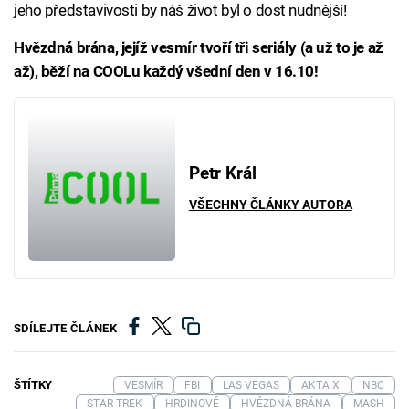
jeho představivosti by náš život byl o dost nudnější!
Hvězdná brána, jejíž vesmír tvoří tři seriály (a už to je až
až), běží na COOLu každý všední den v 16.10!
Petr Král
VŠECHNY ČLÁNKY AUTORA
SDÍLEJTE ČLÁNEK
ŠTÍTKY
VESMÍR
FBI
LAS VEGAS
AKTA X
NBC
STAR TREK
HRDINOVÉ
HVĚZDNÁ BRÁNA
MASH