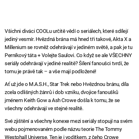
Všichni diváci COOLu určitě vědí o seriálech, které sdílejí
jediný vesmír. Hvězdná brána má hned tři takové, Akta X a
Millenium se rovněž odehrávají v jediném světě, a pak je tu
Perníkový táta + Volejte Saulovi. Co když se ale VŠECHNY
seriály odehrávají v jediné realitě? Šílení fanoušci tvrdí, že
tomu je právě tak – a vše mají podložené!
Ať už jde o M.A.S.H., Star Trek nebo Hvězdnou bránu, díla
zcela odlišných žánrů i dob vzniku, dvojice fanoušků
jménem Keith Gow a Ash Crowe došla k tomu, že se
všechny odehrávají ve stejné realitě.
Své zjištění a všechny konexe mezi seriály stopují na svém
webu pojmenovaném podle názvu teorie The Tommy
Westphall Universe. Ten je i vodítkem, z čeho Crowe