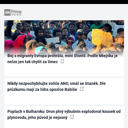
Boj s migranty Evropa prohrála, míní Stoniš. Podle Mlejnka je
nelze jen tak chytit za límec
Nikdy nezpochybňujte voliče ANO, smál se Staněk. Dle
průzkumu mají za lídra opozice Babiše
Poplach v Bulharsku: Dron plný výbušnin explodoval kousek od
plynovodu, jeho původ je nejasný