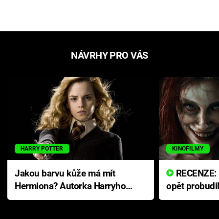
NÁVRHY PRO VÁS
HARRY POTTER
KINOFILMY
Jakou barvu kůže má mít
RECENZE: Smrtelné zlo se
Hermiona? Autorka Harryho
opět probudi
Pottera přišla s ráznou
přichází s n
odpovědí
hororovou n