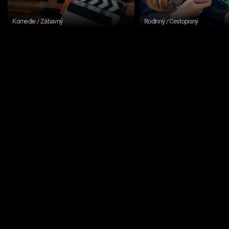
Komedie / Zábavný
Rodinný / Cestopisný