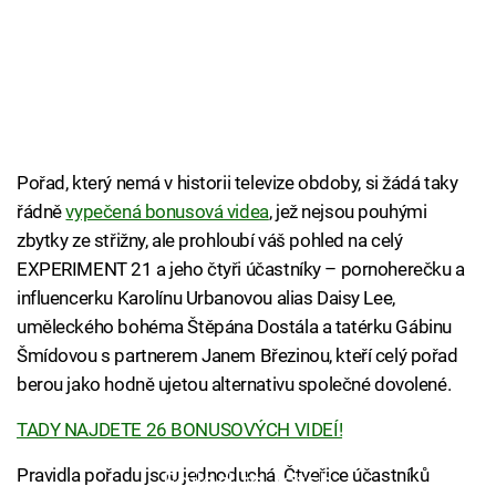
Pořad, který nemá v historii televize obdoby, si žádá taky
řádně
vypečená bonusová videa
, jež nejsou pouhými
zbytky ze střižny, ale prohloubí váš pohled na celý
EXPERIMENT 21 a jeho čtyři účastníky – pornoherečku a
influencerku Karolínu Urbanovou alias Daisy Lee,
uměleckého bohéma Štěpána Dostála a tatérku Gábinu
Šmídovou s partnerem Janem Březinou, kteří celý pořad
berou jako hodně ujetou alternativu společné dovolené.
TADY NAJDETE 26 BONUSOVÝCH VIDEÍ!
Pravidla pořadu jsou jednoduchá. Čtveřice účastníků
Failed to fetch