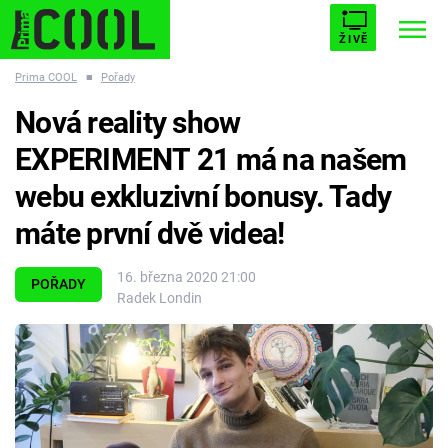
ŽIVĚ
Prima COOL
■
Pořady
STARHOUSE
BUFFY, PŘEMOŽITELKA UPÍRŮ
Trendy:
Nová reality show
ESCAPE
PLNEJ KOTEL
AVENGERS 5
EXPERIMENT 21 má na našem
webu exkluzivní bonusy. Tady
máte první dvě videa!
Témata
16. března 2020 21:00
POŘADY
Radek Londin
Filmy
Seriály
Hry