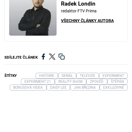
Radek Londin
redaktor FTV Prima
VŠECHNY ČLÁNKY AUTORA
SDÍLEJTE ČLÁNEK
ŠTÍTKY
HISTORIE
SERIÁL
TELEVIZE
EXPERIMENT
EXPERIMENT 21
REALITY SHOW
ZPOVĚĎ
ŠTĚPÁN
BONUSOVÁ VIDEA
DAISY LEE
JAN BŘEZINA
EXKLUZIVNĚ