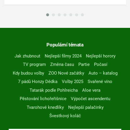
Populární témata
Jak zhubnout
Nejlepší filmy 2024
Nejlepší horory
TV program
Změna času
Partie
Počasí
Kdy budou volby
ZOO Nové začátky
Auto – katalog
7 pádů Honzy Dědka
Volby 2025
Svařené víno
Tatarák podle Pohlreicha
Aloe vera
Pěstování lichořeřišnice
Výpočet ascendentu
Tvarohové knedlíky
Nejlepší palačinky
Švestkový koláč