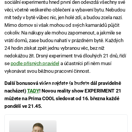
sociální experimentu hned první den odevzdá všechny své
věci, včetně veškerého oblečení a vybavení bytu. Nebudou
mít tedy v bytě vůbec nic, jen holé zdi, a budou zcela nazí.
Mimo domov si však mohou od svých kamarádů půjčit
cokoliv. Na nákupy ale mohou zapomenout, a jakmile se
vrátí domů, zase budou nahatí v prázdném bytě. Každých
24 hodin získat zpět jednu vybranou věc, bez níž
nedokážou žít. Drsný experiment trvá dlouhých 21 dnů, řídí
se
podle přísných pravidel
a účastníci při něm musí
vykonávat svou běžnou pracovní činnost.
Další bonusová videa najdete (a budete dál pravidelně
Failed to fetch
nacházet)
TADY
! Novou reality show EXPERIMENT 21
můžete na Prima COOL sledovat od 16. března každé
pondělí ve 21.45.