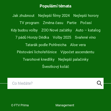
Populární témata
Jak zhubnout
Nejlepší filmy 2024
Nejlepší horory
TV program
Změna času
Partie
Počasí
Kdy budou volby
ZOO Nové začátky
Auto – katalog
7 pádů Honzy Dědka
Volby 2025
Svařené víno
Tatarák podle Pohlreicha
Aloe vera
Pěstování lichořeřišnice
Výpočet ascendentu
Tvarohové knedlíky
Nejlepší palačinky
Švestkový koláč
O FTV Prima
Management