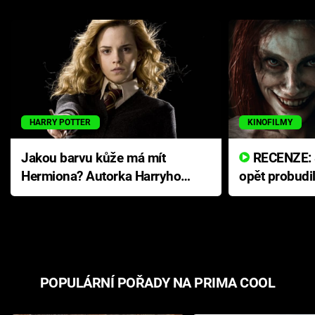
HARRY POTTER
KINOFILMY
Jakou barvu kůže má mít
RECENZE: Smrtelné zlo se
Hermiona? Autorka Harryho
opět probudi
Pottera přišla s ráznou
přichází s n
odpovědí
hororovou n
POPULÁRNÍ POŘADY NA PRIMA COOL