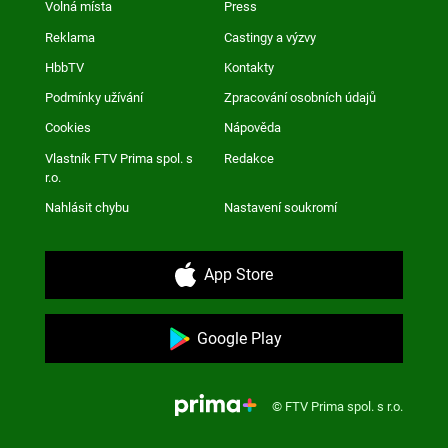
Volná místa
Press
Reklama
Castingy a výzvy
HbbTV
Kontakty
Podmínky užívání
Zpracování osobních údajů
Cookies
Nápověda
Vlastník FTV Prima spol. s
Redakce
r.o.
Nahlásit chybu
Nastavení soukromí
App Store
Google Play
© FTV Prima spol. s r.o.