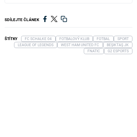
SDÍLEJTE ČLÁNEK
ŠTÍTKY
FC SCHALKE 04
FOTBALOVÝ KLUB
FOTBAL
SPORT
LEAGUE OF LEGENDS
WEST HAM UNITED FC
BEŞIKTAŞ JK
FNATIC
G2 ESPORTS