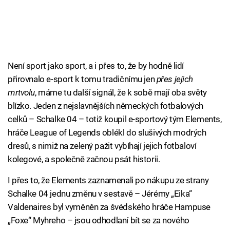
Není sport jako sport, a i přes to, že by hodně lidí
přirovnalo e-sport k tomu tradičnímu jen
přes jejich
mrtvolu
, máme tu další signál, že k sobě mají oba světy
blízko. Jeden z nejslavnějších německých fotbalových
celků – Schalke 04 – totiž koupil e-sportový tým Elements,
hráče League of Legends oblékl do slušivých modrých
dresů, s nimiž na zelený pažit vybíhají jejich fotbaloví
kolegové, a společně začnou psát historii.
I přes to, že Elements zaznamenali po nákupu ze strany
Schalke 04 jednu změnu v sestavě – Jérémy „Eika“
Valdenaires byl vyměněn za švédského hráče Hampuse
„Foxe“ Myhreho – jsou odhodlaní bít se za nového