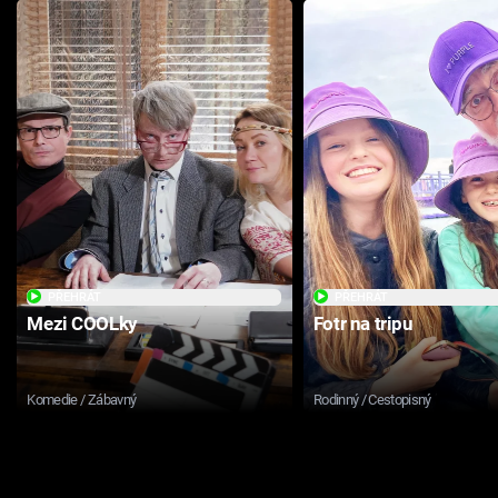
PŘEHRÁT
PŘEHRÁT
Mezi COOLky
Fotr na tripu
Komedie / Zábavný
Rodinný / Cestopisný