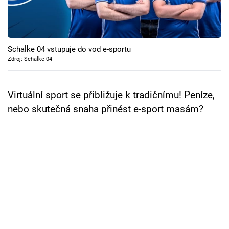
Cool Esport
Pořady
Schalke 04 vstupuje do vod e-sportu
TV Program
Zdroj: Schalke 04
Sledujte prima+
Virtuální sport se přibližuje k tradičnímu! Peníze,
nebo skutečná snaha přinést e-sport masám?
Přihlášení
Sledujte nás