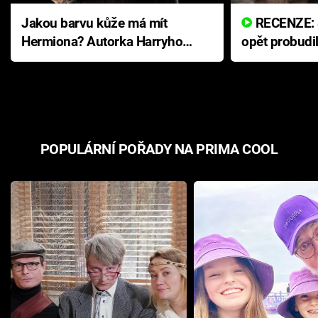
Jakou barvu kůže má mít
RECENZE: Smrtelné zlo se
Hermiona? Autorka Harryho
opět probudi
Pottera přišla s ráznou
přichází s n
odpovědí
hororovou n
POPULÁRNÍ POŘADY NA PRIMA COOL