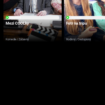
PŘEHRÁT
PŘEHRÁT
Mezi COOLky
Fotr na tripu
Komedie / Zábavný
Rodinný / Cestopisný