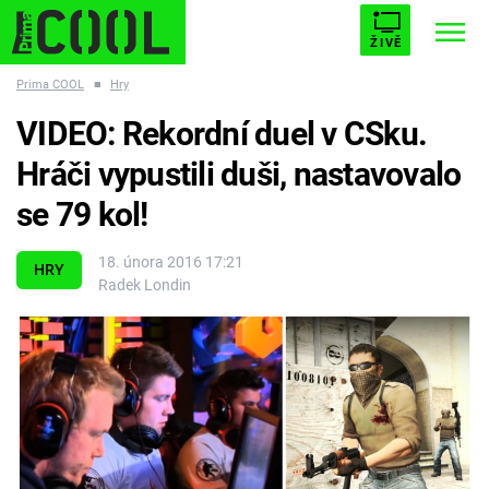
ŽIVĚ
Prima COOL
■
Hry
STARHOUSE
BUFFY, PŘEMOŽITELKA UPÍRŮ
Trendy:
VIDEO: Rekordní duel v CSku.
ESCAPE
PLNEJ KOTEL
AVENGERS 5
Hráči vypustili duši, nastavovalo
se 79 kol!
18. února 2016 17:21
HRY
Radek Londin
Témata
Filmy
Seriály
Hry