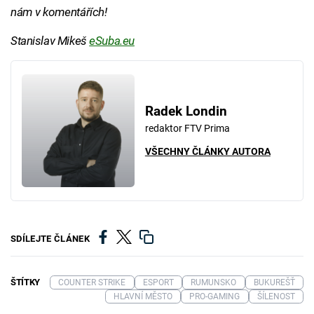
nám v komentářích!
Stanislav Mikeš
eSuba.eu
Radek Londin
redaktor FTV Prima
VŠECHNY ČLÁNKY AUTORA
SDÍLEJTE ČLÁNEK
ŠTÍTKY
COUNTER STRIKE
ESPORT
RUMUNSKO
BUKUREŠŤ
HLAVNÍ MĚSTO
PRO-GAMING
ŠÍLENOST