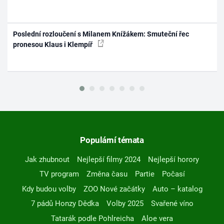
Poslední rozloučení s Milanem Knížákem: Smuteční řec
pronesou Klaus i Klempíř
Populární témata
Jak zhubnout
Nejlepší filmy 2024
Nejlepší horory
TV program
Změna času
Partie
Počasí
Kdy budou volby
ZOO Nové začátky
Auto – katalog
7 pádů Honzy Dědka
Volby 2025
Svařené víno
Tatarák podle Pohlreicha
Aloe vera