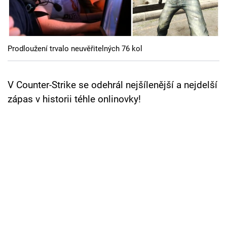
Cool Esport
Pořady
Prodloužení trvalo neuvěřitelných 76 kol
TV Program
Sledujte prima+
V Counter-Strike se odehrál nejšílenější a nejdelší
zápas v historii téhle onlinovky!
Přihlášení
Sledujte nás