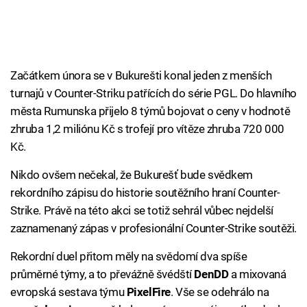
Začátkem února se v Bukurešti konal jeden z menších
turnajů v Counter-Striku patřících do série PGL. Do hlavního
města Rumunska přijelo 8 týmů bojovat o ceny v hodnotě
zhruba 1,2 miliónu Kč s trofejí pro vítěze zhruba 720 000
Kč.
Nikdo ovšem nečekal, že Bukurešť bude svědkem
rekordního zápisu do historie soutěžního hraní Counter-
Strike. Právě na této akci se totiž sehrál vůbec nejdelší
zaznamenaný zápas v profesionální Counter-Strike soutěži.
Rekordní duel přitom měly na svědomí dva spíše
průměrné týmy, a to převážně švédští
DenDD
a mixovaná
evropská sestava týmu
PixelFire
. Vše se odehrálo na