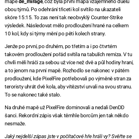
mapě
de_mirage
, což byla první mapa vzájemného duelu
obou týmů. Po odehrání třiceti kol svítilo na ukazateli
skóre 15:15. To zas není tak neobvyklý Counter-Strike
výsledek. Následovat mělo prodloužení hrané na celkem
10 kol, kdy si týmy mění po pěti kolech strany.
Jenže po první, po druhém, po třetím a i po čtvrtém
takovém prodloužení pořád svítila na tabulích remíza. V tu
chvíli měli hráči za sebou už více než dvě a půl hodiny hraní,
a to jenom na první mapě. Rozhodlo se nakonec v pátém
prodloužení, kde PixelFire potřebovali po výměně stran za
teroristy uhrát dvě kola, aby vítězství urvali na svou stranu.
To se nakonec také stalo.
Na druhé mapě už PixelFire dominovali a nedali DenDD
šanci. Rekordní zápis však těmhle borcům jen tak někdo
nesmaže.
Jaký nejdelší zápas jste v počítačové hře hráli vy? Svěřte se