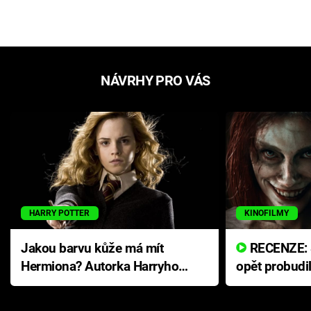
NÁVRHY PRO VÁS
HARRY POTTER
KINOFILMY
Jakou barvu kůže má mít
RECENZE: Smrtelné zlo se
Hermiona? Autorka Harryho
opět probudi
Pottera přišla s ráznou
přichází s n
odpovědí
hororovou n