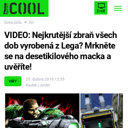
ŽIVĚ
Prima COOL
■
Hry
STARHOUSE
BUFFY, PŘEMOŽITELKA UPÍRŮ
Trendy:
VIDEO: Nejkrutější zbraň všech
ESCAPE
PLNEJ KOTEL
AVENGERS 5
dob vyrobená z Lega? Mrkněte
se na desetikilového macka a
uvěříte!
Témata
25. dubna 2016 12:35
HRY
Radek Londin
Filmy
Seriály
Hry