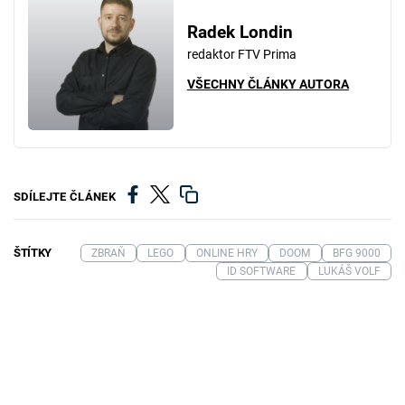
Radek Londin
redaktor FTV Prima
VŠECHNY ČLÁNKY AUTORA
SDÍLEJTE ČLÁNEK
ŠTÍTKY
ZBRAŇ
LEGO
ONLINE HRY
DOOM
BFG 9000
ID SOFTWARE
LUKÁŠ VOLF