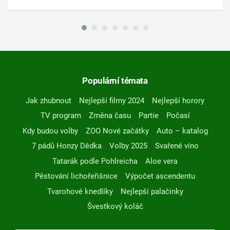
Populární témata
Jak zhubnout
Nejlepší filmy 2024
Nejlepší horory
TV program
Změna času
Partie
Počasí
Kdy budou volby
ZOO Nové začátky
Auto – katalog
7 pádů Honzy Dědka
Volby 2025
Svařené víno
Tatarák podle Pohlreicha
Aloe vera
Pěstování lichořeřišnice
Výpočet ascendentu
Tvarohové knedlíky
Nejlepší palačinky
Švestkový koláč