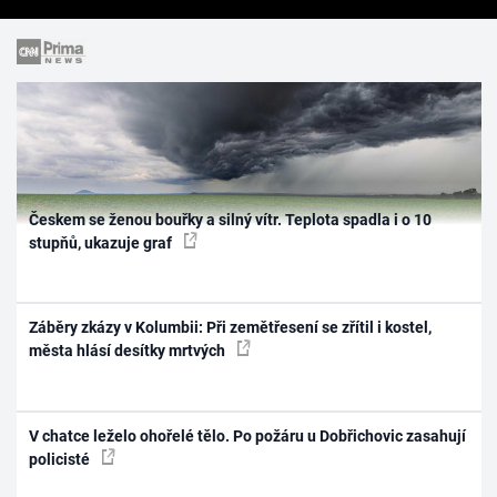
Českem se ženou bouřky a silný vítr. Teplota spadla i o 10
stupňů, ukazuje graf
Záběry zkázy v Kolumbii: Při zemětřesení se zřítil i kostel,
města hlásí desítky mrtvých
V chatce leželo ohořelé tělo. Po požáru u Dobřichovic zasahují
policisté