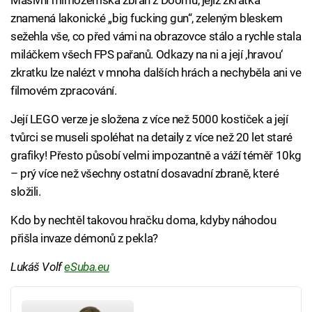
Masivní mimozemská zbraň z Doomu, jejíž zkratka
znamená lakonické „big fucking gun“, zeleným bleskem
sežehla vše, co před vámi na obrazovce stálo a rychle stala
miláčkem všech FPS pařanů. Odkazy na ni a její ‚hravou‘
zkratku lze nalézt v mnoha dalších hrách a nechyběla ani ve
filmovém zpracování.
Její LEGO verze je složena z více než 5000 kostiček a její
tvůrci se museli spoléhat na detaily z více než 20 let staré
grafiky! Přesto působí velmi impozantně a váží téměř 10kg
– prý více než všechny ostatní dosavadní zbraně, které
složili.
Kdo by nechtěl takovou hračku doma, kdyby náhodou
přišla invaze démonů z pekla?
Lukáš Volf
eSuba.eu