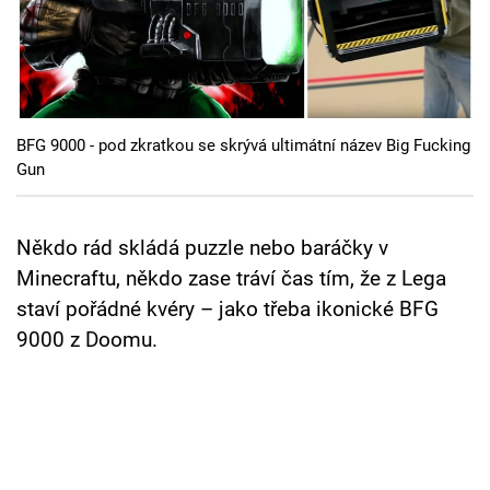
Cool Esport
Pořady
TV Program
BFG 9000 - pod zkratkou se skrývá ultimátní název Big Fucking
Gun
Sledujte prima+
Někdo rád skládá puzzle nebo baráčky v
Přihlášení
Minecraftu, někdo zase tráví čas tím, že z Lega
staví pořádné kvéry – jako třeba ikonické BFG
Sledujte nás
9000 z Doomu.