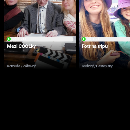
PŘEHRÁT
PŘEHRÁT
Mezi COOLky
Fotr na tripu
Komedie / Zábavný
Rodinný / Cestopisný