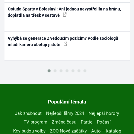
Ostuda Sparty v Boleslavi: Ani jednou nevystřelila na bránu,
doplatila na třesk v sestavě
Vyhýbá se generace Z vedoucím pozicím? Podle sociologů
mladí kariéru obětují jistotě
Populární témata
Jak zhubnout
Nejlepší filmy 2024
Nejlepší horory
TV program
Změna času
Partie
Počasí
Kdy budou volby
ZOO Nové začátky
Auto – katalog