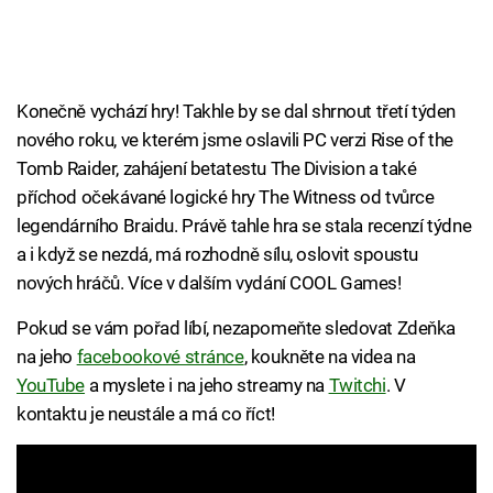
Konečně vychází hry! Takhle by se dal shrnout třetí týden
nového roku, ve kterém jsme oslavili PC verzi Rise of the
Tomb Raider, zahájení betatestu The Division a také
příchod očekávané logické hry The Witness od tvůrce
legendárního Braidu. Právě tahle hra se stala recenzí týdne
a i když se nezdá, má rozhodně sílu, oslovit spoustu
nových hráčů. Více v dalším vydání COOL Games!
Pokud se vám pořad líbí, nezapomeňte sledovat Zdeňka
na jeho
facebookové stránce
, koukněte na videa na
YouTube
a myslete i na jeho streamy na
Twitchi
. V
kontaktu je neustále a má co říct!