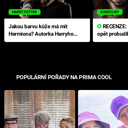
HARRY POTTER
KINOFILMY
Jakou barvu kůže má mít
RECENZE: Smrtelné zlo se
Hermiona? Autorka Harryho
opět probudi
Pottera přišla s ráznou
přichází s n
odpovědí
hororovou n
POPULÁRNÍ POŘADY NA PRIMA COOL