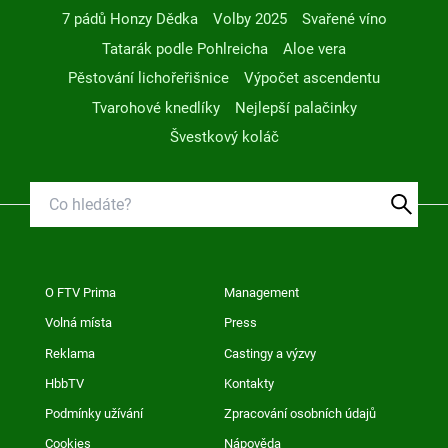
7 pádů Honzy Dědka
Volby 2025
Svařené víno
Tatarák podle Pohlreicha
Aloe vera
Pěstování lichořeřišnice
Výpočet ascendentu
Tvarohové knedlíky
Nejlepší palačinky
Švestkový koláč
O FTV Prima
Management
Volná místa
Press
Reklama
Castingy a výzvy
HbbTV
Kontakty
Podmínky užívání
Zpracování osobních údajů
Cookies
Nápověda