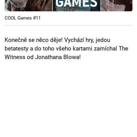
Cool Esport
COOL Games #11
Pořady
TV Program
Konečně se něco děje! Vychází hry, jedou
betatesty a do toho všeho kartami zamíchal The
Sledujte prima+
Witness od Jonathana Blowa!
Přihlášení
Sledujte nás