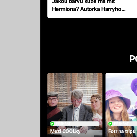
Jakou barvu kůže má mít
Hermiona? Autorka Harryho
Pottera přišla s ráznou
odpovědí
P
PŘEHRÁT
PŘEHRÁT
Mezi COOLky
Fotr na tripu