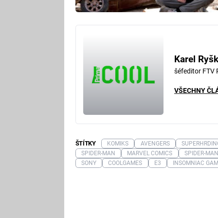
Karel Ryš
šéfeditor FTV
VŠECHNY ČL
ŠTÍTKY
KOMIKS
AVENGERS
SUPERHRDIN
SPIDER-MAN
MARVEL COMICS
SPIDER-MA
SONY
COOLGAMES
E3
INSOMNIAC GA