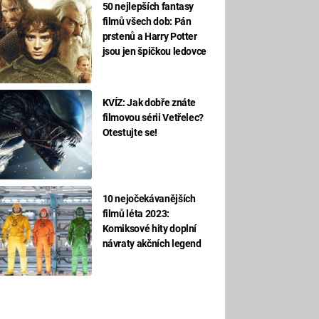
50 nejlepších fantasy
filmů všech dob: Pán
prstenů a Harry Potter
jsou jen špičkou ledovce
KVÍZ: Jak dobře znáte
filmovou sérii Vetřelec?
Otestujte se!
10 nejočekávanějších
filmů léta 2023:
Komiksové hity doplní
návraty akčních legend