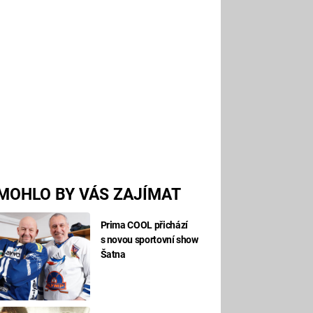
MOHLO BY VÁS ZAJÍMAT
Prima COOL přichází
s novou sportovní show
Šatna