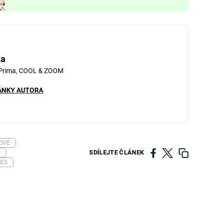
ka
 Prima, COOL & ZOOM
ÁNKY AUTORA
OVÉ
SDÍLEJTE ČLÁNEK
N
MES