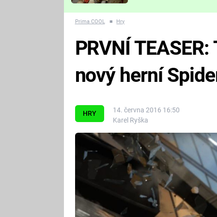
Které děsivé pecky vám
nejvíc zvednou tep?
Prima COOL
■
Hry
PRVNÍ TEASER: T
nový herní Spid
14. června 2016 16:50
HRY
Karel Ryška