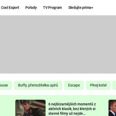
Cool Esport
Pořady
TV Program
Sledujte prima+
Hry
Zábava
MAFIA
ZÁBAVN
GALERI
GTA 6
NEJLEP
KINGDOM
KOMEDI
COME:
DELIVERANCE
CHUCK
House
Buffy, přemožitelka upírů
Escape
Plnej kotel
NORRIS
ESPORT
6 nejbizarnějších momentů z
DEADP
akčních klasik, bez kterých si
slavné filmy už nejde