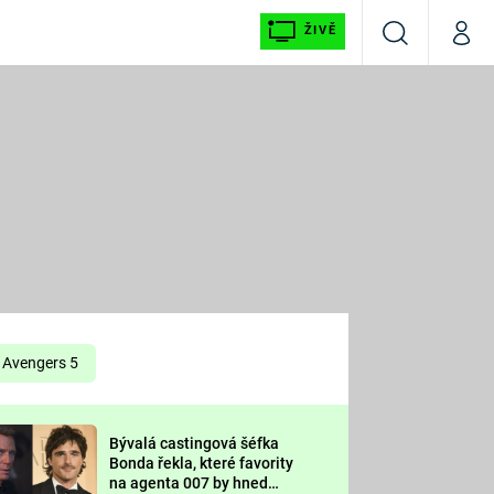
ŽIVĚ
Vyhledávání
Můj p
Prima+
É
CNN Prima NEWS
E
Prima FRESH
ŠÍ
Prima LIVING
E
Prima Ženy
Avengers 5
Prima LAJK
Bývalá castingová šéfka
OOL
Bonda řekla, které favority
Sledujte nás
na agenta 007 by hned