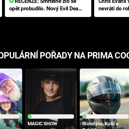
RECENZE: Smrtelné zlo se
Chris Evans v
opět probudilo. Nový Evil Dead
nevrátí do ro
přichází s neodolatelnou
Ameriky
hororovou nabídkou
OPULÁRNÍ POŘADY NA PRIMA CO
PŘEHRÁT
PŘEHRÁT
MAGIC SHOW
Blondýna, Kutil a