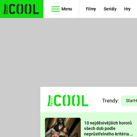
Menu
Filmy
Seriály
Hry
Seriály
Filmy
SIMPSONOVI
STAR WARS
HVĚZDNÁ
AVENGERS
BRÁNA
RYCHLE A
TEORIE
ZBĚSILE 10
Trendy:
VELKÉHO
Star
PREDÁTOR
TŘESKU
10 nejděsivějších hororů
FUTURAMA
všech dob podle
neprůstřelného kritéria.