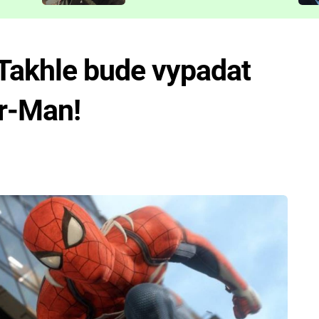
představit
akhle bude vypadat
er-Man!