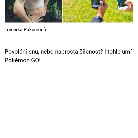
Cool Esport
Pořady
Trenérka Pokémonů
TV Program
Sledujte prima+
Povolání snů, nebo naprostá šílenost? I tohle umí
Pokémon GO!
Přihlášení
Sledujte nás