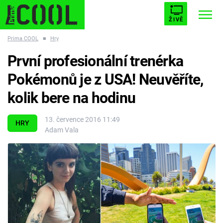
ŽIVĚ
Prima COOL
■
Hry
STARHOUSE
BUFFY, PŘEMOŽITELKA UPÍRŮ
Trendy:
První profesionální trenérka
ESCAPE
PLNEJ KOTEL
AVENGERS 5
Pokémonů je z USA! Neuvěříte,
kolik bere na hodinu
13. července 2016 11:49
HRY
Adam Vala
Témata
Filmy
Seriály
Hry