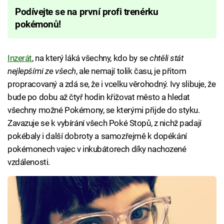
Podívejte se na první profi trenérku
pokémonů!
Inzerát
, na který láká všechny, kdo by se
chtěli stát
nejlepšími ze všech
, ale nemají tolik času, je přitom
propracovaný a zdá se, že i vcelku věrohodný. Ivy slibuje, že
bude po dobu až čtyř hodin křižovat město a hledat
všechny možné Pokémony, se kterými přijde do styku.
Zavazuje se k vybírání všech Poké Stopů, z nichž padají
pokébaly i další dobroty a samozřejmě k dopékání
pokémonech vajec v inkubátorech díky nachozené
vzdálenosti.