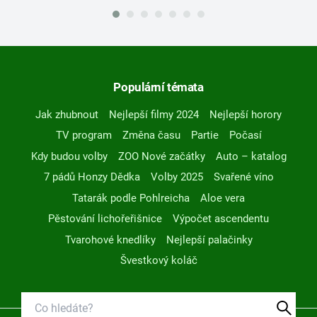
Populární témata
Jak zhubnout
Nejlepší filmy 2024
Nejlepší horory
TV program
Změna času
Partie
Počasí
Kdy budou volby
ZOO Nové začátky
Auto – katalog
7 pádů Honzy Dědka
Volby 2025
Svařené víno
Tatarák podle Pohlreicha
Aloe vera
Pěstování lichořeřišnice
Výpočet ascendentu
Tvarohové knedlíky
Nejlepší palačinky
Švestkový koláč