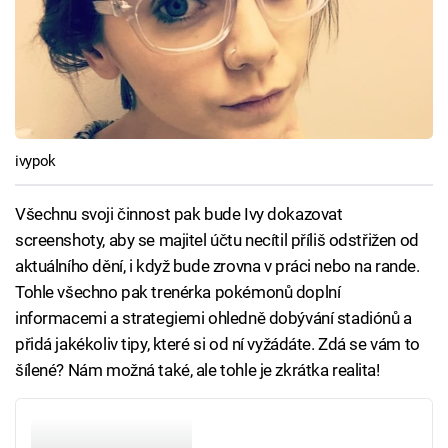
ivypok
Všechnu svoji činnost pak bude Ivy dokazovat
screenshoty, aby se majitel účtu necítil příliš odstřižen od
aktuálního dění, i když bude zrovna v práci nebo na rande.
Tohle všechno pak trenérka pokémonů doplní
informacemi a strategiemi ohledně dobývání stadiónů a
přidá jakékoliv tipy, které si od ní vyžádáte. Zdá se vám to
šílené? Nám možná také, ale tohle je zkrátka realita!