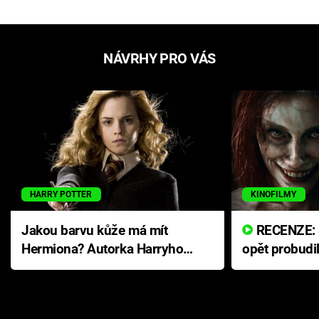
NÁVRHY PRO VÁS
HARRY POTTER
KINOFILMY
Jakou barvu kůže má mít
RECENZE: Smrtelné zlo se
Hermiona? Autorka Harryho
opět probudi
Pottera přišla s ráznou
přichází s n
odpovědí
hororovou n