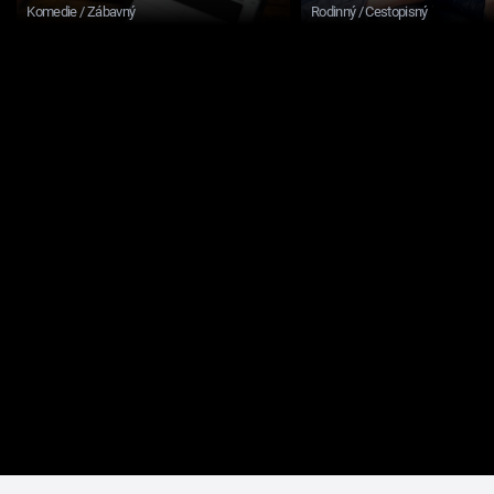
Komedie / Zábavný
Rodinný / Cestopisný