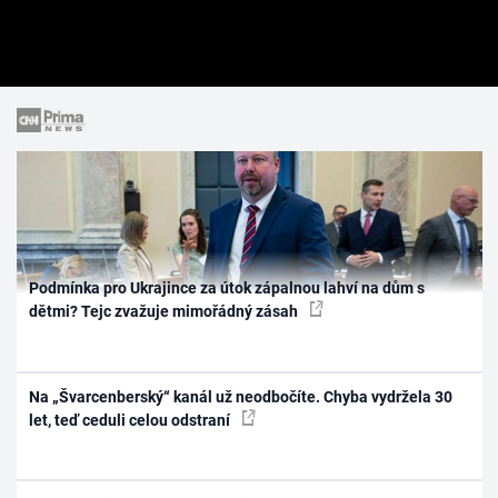
Podmínka pro Ukrajince za útok zápalnou lahví na dům s
dětmi? Tejc zvažuje mimořádný zásah
Na „Švarcenberský“ kanál už neodbočíte. Chyba vydržela 30
let, teď ceduli celou odstraní