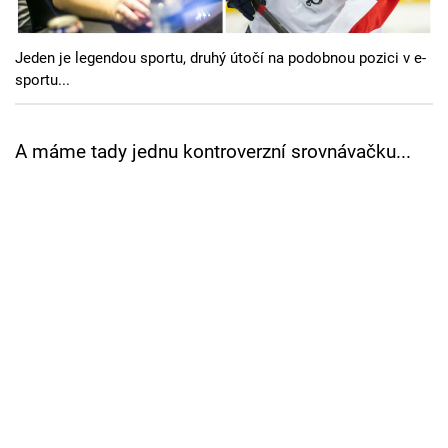
Cool Esport
Jeden je legendou sportu, druhý útočí na podobnou pozici v e-
Pořady
sportu...
TV Program
A máme tady jednu kontroverzní srovnávačku...
Sledujte prima+
Přihlášení
Sledujte nás