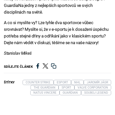
GuardiaNa jedny z nejlepších sportovců ve svých
disciplínách na světě.
A co si myslíte vy? Lze tyhle dva sportovce vůbec
srovnávat? Myslíte si, že v e-sportu je k dosažení úspěchu
potřeba stejné dřiny a odříkání jako v klasickém sportu?
Dejte nám vědět v diskuzi, těšíme se na vaše názory!
Stanislav Mikeš
SDÍLEJTE ČLÁNEK
ŠTÍTKY
COUNTER STRIKE
ESPORT
NHL
JAROMÍR JÁGR
THE GUARDIAN
SPORT
VALVE CORPORATION
NATUS VINCERE
GUARDIAN
SOUBOJ LEGEND