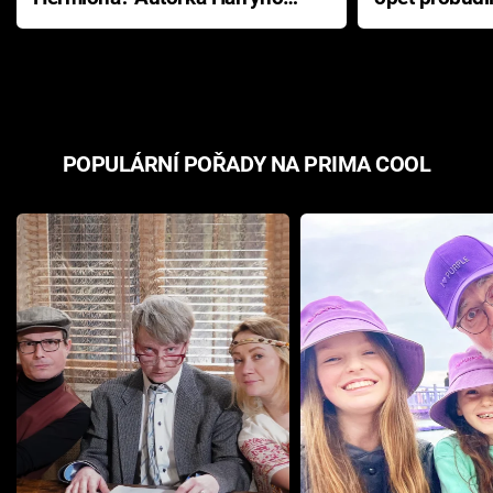
Pottera přišla s ráznou
přichází s n
odpovědí
hororovou n
POPULÁRNÍ POŘADY NA PRIMA COOL