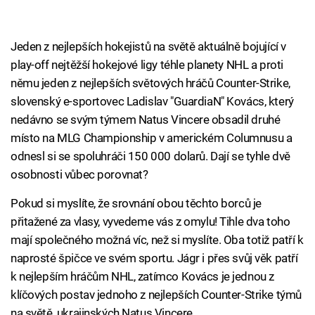
Jeden z nejlepších hokejistů na světě aktuálně bojující v
play-off nejtěžší hokejové ligy téhle planety NHL a proti
němu jeden z nejlepších světových hráčů Counter-Strike,
slovenský e-sportovec Ladislav "GuardiaN" Kovács, který
nedávno se svým týmem Natus Vincere obsadil druhé
místo na MLG Championship v americkém Columnusu a
odnesl si se spoluhráči 150 000 dolarů. Dají se tyhle dvě
osobnosti vůbec porovnat?
Pokud si myslíte, že srovnání obou těchto borců je
přitažené za vlasy, vyvedeme vás z omylu! Tihle dva toho
mají společného možná víc, než si myslíte. Oba totiž patří k
naprosté špičce ve svém sportu. Jágr i přes svůj věk patří
k nejlepším hráčům NHL, zatímco Kovács je jednou z
klíčových postav jednoho z nejlepších Counter-Strike týmů
na světě, ukrajinských Natus Vincere.