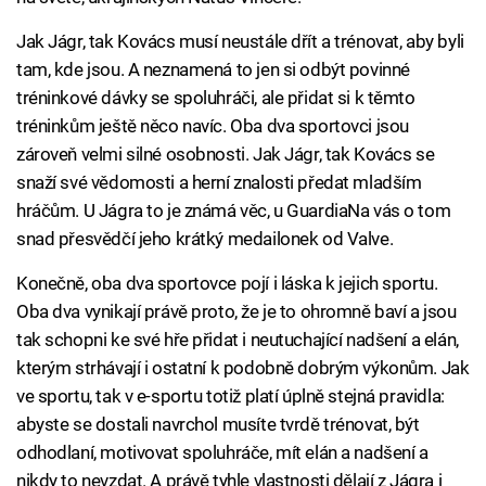
Jak Jágr, tak Kovács musí neustále dřít a trénovat, aby byli
tam, kde jsou. A neznamená to jen si odbýt povinné
tréninkové dávky se spoluhráči, ale přidat si k těmto
tréninkům ještě něco navíc. Oba dva sportovci jsou
zároveň velmi silné osobnosti. Jak Jágr, tak Kovács se
snaží své vědomosti a herní znalosti předat mladším
hráčům. U Jágra to je známá věc, u GuardiaNa vás o tom
snad přesvědčí jeho krátký medailonek od Valve.
Konečně, oba dva sportovce pojí i láska k jejich sportu.
Oba dva vynikají právě proto, že je to ohromně baví a jsou
tak schopni ke své hře přidat i neutuchající nadšení a elán,
kterým strhávají i ostatní k podobně dobrým výkonům. Jak
ve sportu, tak v e-sportu totiž platí úplně stejná pravidla:
abyste se dostali navrchol musíte tvrdě trénovat, být
odhodlaní, motivovat spoluhráče, mít elán a nadšení a
nikdy to nevzdat. A právě tyhle vlastnosti dělají z Jágra i