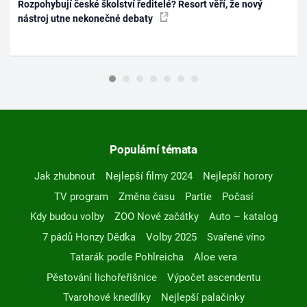
Rozpohybují české školství ředitelé? Resort věří, že nový
nástroj utne nekonečné debaty
Populární témata
Jak zhubnout
Nejlepší filmy 2024
Nejlepší horory
TV program
Změna času
Partie
Počasí
Kdy budou volby
ZOO Nové začátky
Auto – katalog
7 pádů Honzy Dědka
Volby 2025
Svařené víno
Tatarák podle Pohlreicha
Aloe vera
Pěstování lichořeřišnice
Výpočet ascendentu
Tvarohové knedlíky
Nejlepší palačinky