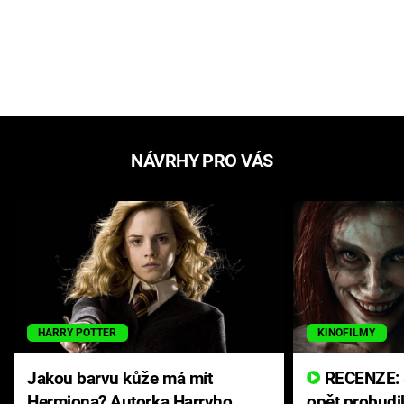
NÁVRHY PRO VÁS
HARRY POTTER
KINOFILMY
Jakou barvu kůže má mít
RECENZE: Smrtelné zlo se
Hermiona? Autorka Harryho
opět probudi