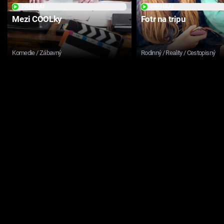
PŘEHRÁT
PŘEHRÁT
Mezi COOLky
Fotr na tripu
Komedie / Zábavný
Rodinný / Reality / Cestopisný