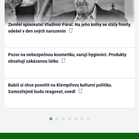
Zemřel spisovatel Vladimír Páral. Na jeho knihy se stály fronty,
odešel v den svých narozenin
Pozor na nebezpečnou kosmetiku, varují hygienici. Produkty
obsahují zakázanou látku
Babiš si chce posvítit na Klempířovu kulturní politiku.
Samozřejmě budu reagovat, uvedl