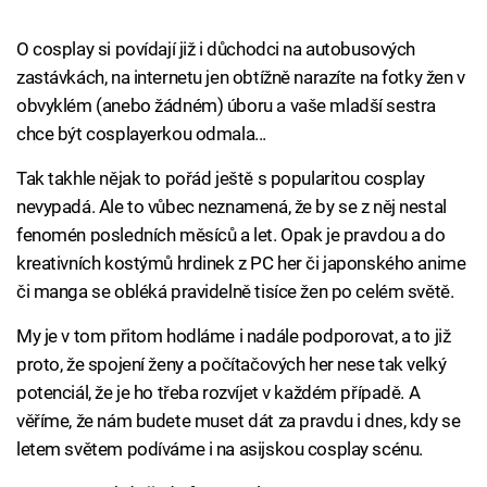
O cosplay si povídají již i důchodci na autobusových
zastávkách, na internetu jen obtížně narazíte na fotky žen v
obvyklém (anebo žádném) úboru a vaše mladší sestra
chce být cosplayerkou odmala...
Tak takhle nějak to pořád ještě s popularitou cosplay
nevypadá. Ale to vůbec neznamená, že by se z něj nestal
fenomén posledních měsíců a let. Opak je pravdou a do
kreativních kostýmů hrdinek z PC her či japonského anime
či manga se obléká pravidelně tisíce žen po celém světě.
My je v tom přitom hodláme i nadále podporovat, a to již
proto, že spojení ženy a počítačových her nese tak velký
potenciál, že je ho třeba rozvíjet v každém případě. A
věříme, že nám budete muset dát za pravdu i dnes, kdy se
letem světem podíváme i na asijskou cosplay scénu.