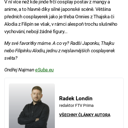
V ní více než kde jinde frčí cosplay postav z mangy a
anime, a to hlavně díky silné japonské scéně. Většina
předních cosplayerek jako je třeba Onnies z Thajska či
Alodia z Filipín se však, v rámci alespoň trochu slušného
vychování, nebojí žádné figury...
My své favoritky máme. A co vy? Radši Japonku, Thajku
nebo Filipínku Alodiu, jednu z nejslavnějších cosplayerek
světa?
Ondřej Najman
eSuba.eu
Radek Londin
redaktor FTV Prima
VŠECHNY ČLÁNKY AUTORA