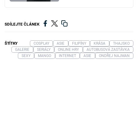
SDÍLEJTE ČLÁNEK
ŠTÍTKY
COSPLAY
ASIE
FILIPÍNY
KRÁSA
THAJSKO
GALERIE
SERIÁLY
ONLINE HRY
AUTOBUSOVÁ ZASTÁVKA
SEXY
MANGO
INTERNET
ASIE
ONDŘEJ NAJMAN