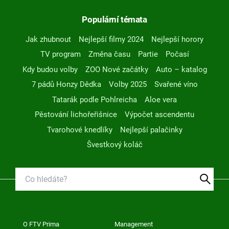
Populární témata
Jak zhubnout
Nejlepší filmy 2024
Nejlepší horory
TV program
Změna času
Partie
Počasí
Kdy budou volby
ZOO Nové začátky
Auto – katalog
7 pádů Honzy Dědka
Volby 2025
Svařené víno
Tatarák podle Pohlreicha
Aloe vera
Pěstování lichořeřišnice
Výpočet ascendentu
Tvarohové knedlíky
Nejlepší palačinky
Švestkový koláč
O FTV Prima
Management