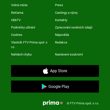
Volná místa
Press
Reklama
Castingy a výzvy
HbbTV
Kontakty
Podmínky užívání
Zpracování osobních údajů
Cookies
Nápověda
Vlastník FTV Prima spol. s
Redakce
r.o.
Nahlásit chybu
Nastavení soukromí
App Store
Google Play
© FTV Prima spol. s r.o.