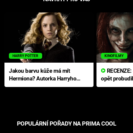
HARRY POTTER
KINOFILMY
Jakou barvu kůže má mít
RECENZE: Smrtelné zlo se
Hermiona? Autorka Harryho
opět probudi
Pottera přišla s ráznou
přichází s n
odpovědí
hororovou n
POPULÁRNÍ POŘADY NA PRIMA COOL