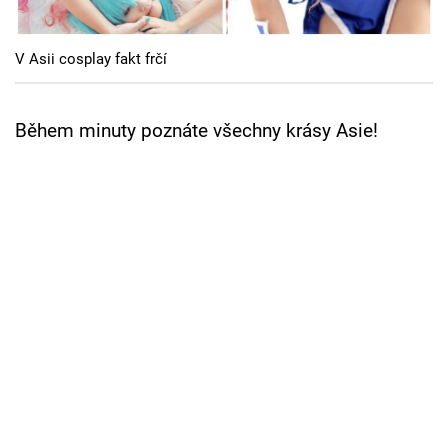
Cool Esport
V Asii cosplay fakt frčí
Pořady
TV Program
Během minuty poznáte všechny krásy Asie!
Sledujte prima+
Přihlášení
Sledujte nás