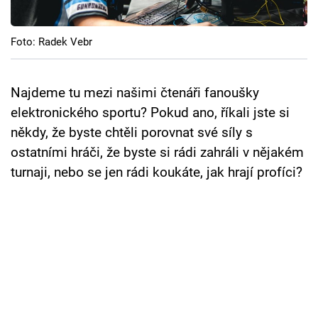
Cool Esport
Foto: Radek Vebr
Pořady
TV Program
Najdeme tu mezi našimi čtenáři fanoušky
elektronického sportu? Pokud ano, říkali jste si
Sledujte prima+
někdy, že byste chtěli porovnat své síly s
ostatními hráči, že byste si rádi zahráli v nějakém
Přihlášení
turnaji, nebo se jen rádi koukáte, jak hrají profíci?
Sledujte nás