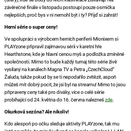
závěrečné finále v listopadu postoupí pouze osmička
nejlepších, proč bys v ní nemohl být i ty? Přijď si zahrát!
Herní série o super ceny!
Ve spolupráci s výrobcem herních periferii Mionixem si
PLAYzone připravil zajímavou sérii v karetní hře
Hearthstone, kde je hlavní cenou myš a podložka zmíněné
společnosti. Mimo to bude každý turnaj této série živě
vysílaný na kanálech Magna TV a Petra „CzechCloud“
Žaluda, takže pokud by se ti nepodařilo zvítězit, aspoň
můžeš mít dobrý pocit, že jsi byl na streamu! Mimo to jsou
připraveny ceny také pro diváky, více o celé série
probíhající od 24. května do 16. června nalezneš
zde
.
Okurková sezóna? Ale nikoliv!
Kdo alespoň po očku sleduje aktivity PLAYzone, tak mu