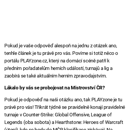
Pokud je vaše odpověď alespoň na jednu z otázek ano,
tenhle článek je tu právě pro vás. Povíme si totiž něco o
portálu PLAYzone.cz, který na domácí scéně patří k
předním pořadatelům herních událostí, turnajů a lig a
zaobírá se také aktuálním herním zpravodajstvím.
Lákalo by vás se probojovat na Mistrovství ČR?
Pokud je odpověď na naši otázku ano, tak PLAYzone je tu
právě pro vás! Třikrát týdně se pravidelně konají pravidelné
turnaje v Counter-Strike: Global Offensive, League of
Legends (oba sobota) a Hearthstone: Heroes of Warcraft
(úterý), kde se body do MČR klasifikace získávají. Na