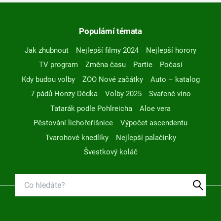
Populární témata
Jak zhubnout
Nejlepší filmy 2024
Nejlepší horory
TV program
Změna času
Partie
Počasí
Kdy budou volby
ZOO Nové začátky
Auto – katalog
7 pádů Honzy Dědka
Volby 2025
Svařené víno
Tatarák podle Pohlreicha
Aloe vera
Pěstování lichořeřišnice
Výpočet ascendentu
Tvarohové knedlíky
Nejlepší palačinky
Švestkový koláč