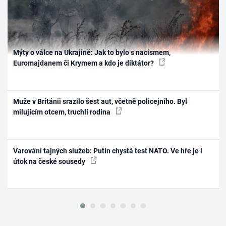
Mýty o válce na Ukrajině: Jak to bylo s nacismem,
Euromajdanem či Krymem a kdo je diktátor?
Muže v Británii srazilo šest aut, včetně policejního. Byl
milujícím otcem, truchlí rodina
Varování tajných služeb: Putin chystá test NATO. Ve hře je i
útok na české sousedy