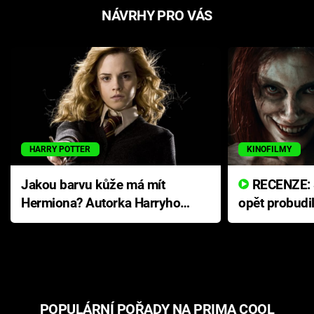
NÁVRHY PRO VÁS
HARRY POTTER
KINOFILMY
Jakou barvu kůže má mít
RECENZE: Smrtelné zlo se
Hermiona? Autorka Harryho
opět probudi
Pottera přišla s ráznou
přichází s n
odpovědí
hororovou n
POPULÁRNÍ POŘADY NA PRIMA COOL