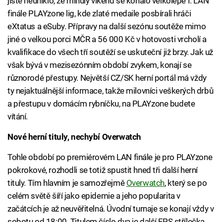
jistě neuniklo, že minulý víkend se konalo velkolepé I. LAN
finále PLAYzone lig, kde zlaté medaile posbírali hráči
eXtatus a eSuby. Přípravy na další sezónu soutěže mimo
jiné o velkou porci MČR a 56 000 Kč v hotovosti vrcholí a
kvalifikace do všech tří soutěží se uskuteční již brzy. Jak už
však bývá v mezisezónním období zvykem, konají se
různorodé přestupy. Největší CZ/SK herní portál má vždy
ty nejaktuálnější informace, takže milovníci veškerých drbů
a přestupu v domácím rybníčku, na PLAYzone budete
vítání.
Nové herní tituly, nechybí Overwatch
Tohle období po premiérovém LAN finále je pro PLAYzone
pokrokové, rozhodli se totiž spustit hned tři další herní
tituly. Tím hlavním je samozřejmě
Overwatch
, který se po
celém světě šíří jako epidemie a jeho popularita v
začátcích je až neuvěřitelná. Úvodní turnaje se konají vždy v
sobotu od 18:00. Titulem číslo dva je další FPS střílečka