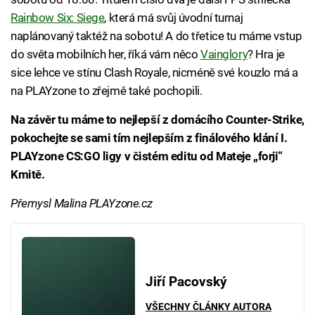
Rainbow Six: Siege
, která má svůj úvodní turnaj
naplánovaný taktéž na sobotu! A do třetice tu máme vstup
do světa mobilních her, říká vám něco
Vainglory
? Hra je
sice lehce ve stínu Clash Royale, nicméně své kouzlo má a
na PLAYzone to zřejmě také pochopili.
Na závěr tu máme to nejlepší z domácího Counter-Strike,
pokochejte se sami tím nejlepším z finálového klání I.
PLAYzone CS:GO ligy v čistém editu od Mateje „forji“
Kmitě.
Přemysl Malina PLAYzone.cz
Jiří Pacovský
VŠECHNY ČLÁNKY AUTORA