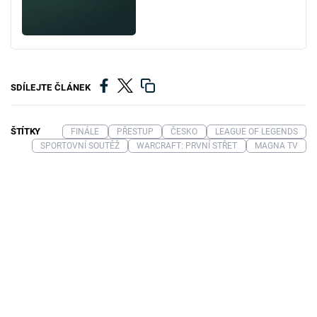
SDÍLEJTE ČLÁNEK
ŠTÍTKY
FINÁLE
PŘESTUP
ČESKO
LEAGUE OF LEGENDS
SPORTOVNÍ SOUTĚŽ
WARCRAFT: PRVNÍ STŘET
MAGNA TV