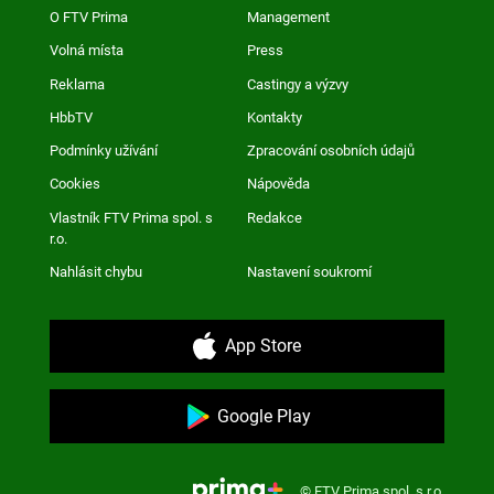
O FTV Prima
Management
Volná místa
Press
Reklama
Castingy a výzvy
HbbTV
Kontakty
Podmínky užívání
Zpracování osobních údajů
Cookies
Nápověda
Vlastník FTV Prima spol. s
Redakce
r.o.
Nahlásit chybu
Nastavení soukromí
App Store
Google Play
© FTV Prima spol. s r.o.