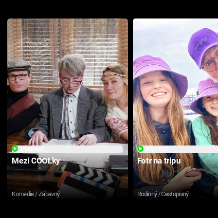
PŘEHRÁT
PŘEHRÁT
Mezi COOLky
Fotr na tripu
Komedie / Zábavný
Rodinný / Cestopisný