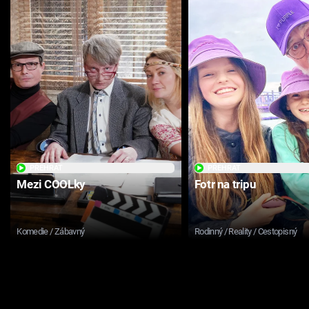
PŘEHRÁT
PŘEHRÁT
Mezi COOLky
Fotr na tripu
Komedie / Zábavný
Rodinný / Reality / Cestopisný