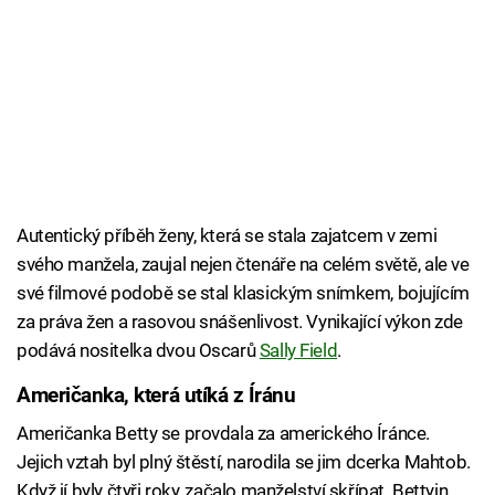
Autentický příběh ženy, která se stala zajatcem v zemi
svého manžela, zaujal nejen čtenáře na celém světě, ale ve
své filmové podobě se stal klasickým snímkem, bojujícím
za práva žen a rasovou snášenlivost. Vynikající výkon zde
podává nositelka dvou Oscarů
Sally Field
.
Američanka, která utíká z Íránu
Američanka Betty se provdala za amerického Íránce.
Jejich vztah byl plný štěstí, narodila se jim dcerka Mahtob.
Když jí byly čtyři roky, začalo manželství skřípat. Bettyin