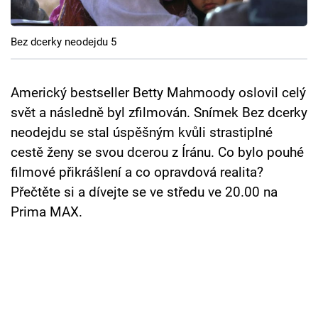
Cool Esport
Bez dcerky neodejdu 5
Pořady
TV Program
Americký bestseller Betty Mahmoody oslovil celý
svět a následně byl zfilmován. Snímek Bez dcerky
Sledujte prima+
neodejdu se stal úspěšným kvůli strastiplné
cestě ženy se svou dcerou z Íránu. Co bylo pouhé
Přihlášení
filmové přikrášlení a co opravdová realita?
Přečtěte si a dívejte se ve středu ve 20.00 na
Prima MAX.
Sledujte nás