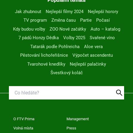
Jak zhubnout
Nejlepší filmy 2024
Nejlepší horory
TV program
Změna času
Partie
Počasí
Kdy budou volby
ZOO Nové začátky
Auto – katalog
7 pádů Honzy Dědka
Volby 2025
Svařené víno
Tatarák podle Pohlreicha
Aloe vera
Pěstování lichořeřišnice
Výpočet ascendentu
Tvarohové knedlíky
Nejlepší palačinky
Švestkový koláč
O FTV Prima
Management
Volná místa
Press