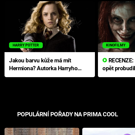
HARRY POTTER
KINOFILMY
Jakou barvu kůže má mít
RECENZE: Smrtelné zlo se
Hermiona? Autorka Harryho
opět probudi
Pottera přišla s ráznou
přichází s n
odpovědí
hororovou n
POPULÁRNÍ POŘADY NA PRIMA COOL