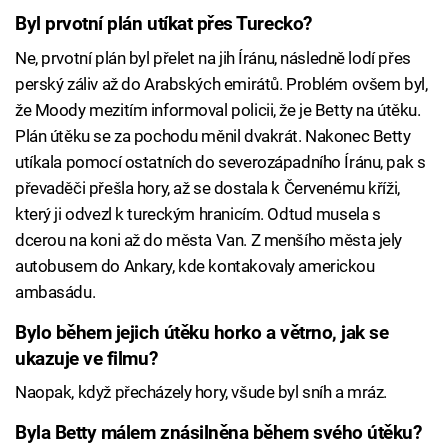
Byl prvotní plán utíkat přes Turecko?
Ne, prvotní plán byl přelet na jih Íránu, následně lodí přes
perský záliv až do Arabských emirátů. Problém ovšem byl,
že Moody mezitím informoval policii, že je Betty na útěku.
Plán útěku se za pochodu měnil dvakrát. Nakonec Betty
utíkala pomocí ostatních do severozápadního Íránu, pak s
převaděči přešla hory, až se dostala k Červenému kříži,
který ji odvezl k tureckým hranicím. Odtud musela s
dcerou na koni až do města Van. Z menšího města jely
autobusem do Ankary, kde kontakovaly americkou
ambasádu.
Bylo během jejich útěku horko a větrno, jak se
ukazuje ve filmu?
Naopak, když přecházely hory, všude byl sníh a mráz.
Byla Betty málem znásilněna během svého útěku?