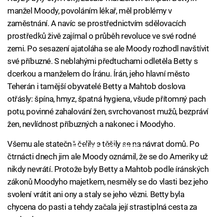
manžel Moody, povoláním lékař, měl problémy v
zaměstnání. A navíc se prostřednictvím sdělovacích
prostředků živě zajímal o průběh revoluce ve své rodné
zemi. Po sesazení ajatoláha se ale Moody rozhodl navštívit
své příbuzné. S neblahými předtuchami odletěla Betty s
dcerkou a manželem do Íránu. Írán, jeho hlavní město
Teherán i tamější obyvatelé Betty a Mahtob doslova
otřásly: špína, hmyz, špatná hygiena, všude přítomný pach
potu, povinné zahalování žen, svrchovanost mužů, bezpráví
žen, nevlídnost příbuzných a nakonec i Moodyho.
Všemu ale statečně čelily a těšily se na návrat domů. Po
Failed to fetch
čtrnácti dnech jim ale Moody oznámil, že se do Ameriky už
nikdy nevrátí. Protože byly Betty a Mahtob podle íránských
zákonů Moodyho majetkem, nesměly se do vlasti bez jeho
svolení vrátit ani ony a staly se jeho vězni. Betty byla
chycena do pasti a tehdy začala její strastiplná cesta za