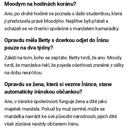
Moodym na hodinách koránu?
Ano, po druhé hodině se poznala s další studentkou, která
jí představila právě Moodyho. Nejdříve byli přáteli a
scházeli se ve čtveřici společně s manželem kamarádky.
Opravdu měla Betty s dcerkou odjet do Íránu
pouze na dva týdny?
Záleží na tom, koho se zeptáte. Betty tvrdí, že ano. Moody
tvrdí, že manželce řekl, že pojede ošetřovat zraněné z války
na dobu neurčitou.
Opravdu se žena, která si vezme Íránce, stane
automaticky íránskou občankou?
Ano, v íránské společnosti funguje žena a dítě jako
majetek manžela. Pokud by muž zemřel, může se
manželka navrátit ke své původní národnosti, jejich dítě
však zůstává navždy občanem Íránu.