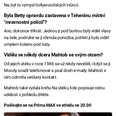
Ne, byl to výmysl hollywoodských tvůrců.
Byla Betty opravdu zastavena v Teheránu místní
"mravnostní policií"?
Ano, dokonce třikrát. Jednou jí pod burkou byly vidět vlasy
na čele, podruhé se jí shrnula ponožka, potřetí jí bylo vidět
omylem koleno pod šaty.
Viděla se někdy dcera Mahtob se svým otcem?
Od jejich útěku v roce 1986 se už nikdy neviděli, i když se jí
Moody snažil telefonovat a psal dceři e-maily. Mahtob s
ním odmítla veškerý kontakt.
Mahtob také vydala knihu Na útěku, kde popisuje celou
událost z pohledu dítěte.
Podívejte se na Prima MAX ve středu ve 20.00