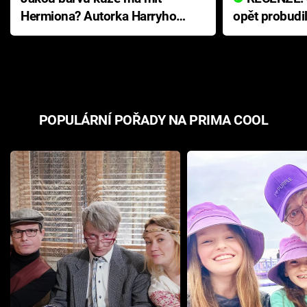
Hermiona? Autorka Harryho
opět probudi
Pottera přišla s ráznou
přichází s n
odpovědí
hororovou n
POPULÁRNÍ POŘADY NA PRIMA COOL