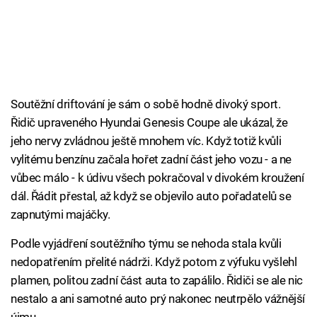
Soutěžní driftování je sám o sobě hodně divoký sport.
Řidič upraveného Hyundai Genesis Coupe ale ukázal, že
jeho nervy zvládnou ještě mnohem víc. Když totiž kvůli
vylitému benzínu začala hořet zadní část jeho vozu - a ne
vůbec málo - k údivu všech pokračoval v divokém kroužení
dál. Řádit přestal, až když se objevilo auto pořadatelů se
zapnutými majáčky.
Podle vyjádření soutěžního týmu se nehoda stala kvůli
nedopatřením přelité nádrži. Když potom z výfuku vyšlehl
plamen, politou zadní část auta to zapálilo. Řidiči se ale nic
nestalo a ani samotné auto prý nakonec neutrpělo vážnější