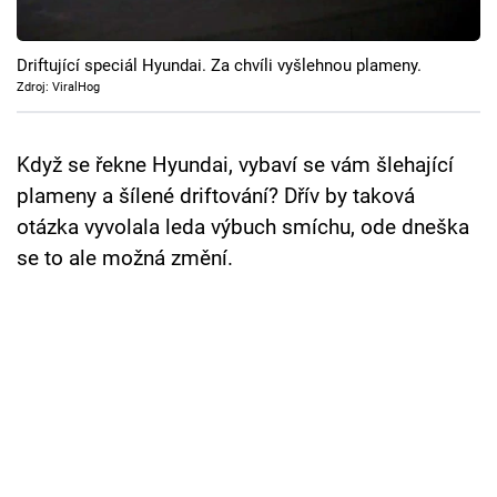
Cool Esport
Driftující speciál Hyundai. Za chvíli vyšlehnou plameny.
Pořady
Zdroj: ViralHog
TV Program
Když se řekne Hyundai, vybaví se vám šlehající
Sledujte prima+
plameny a šílené driftování? Dřív by taková
otázka vyvolala leda výbuch smíchu, ode dneška
Přihlášení
se to ale možná změní.
Sledujte nás