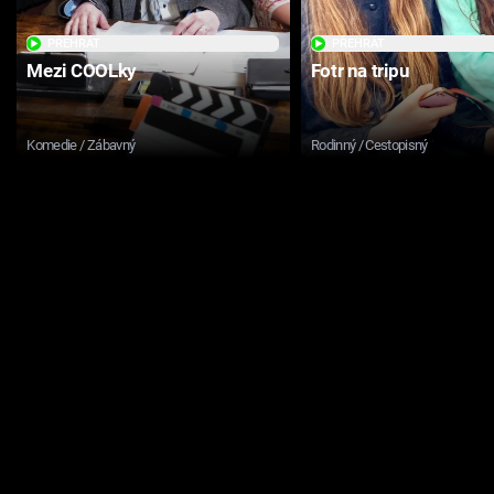
PŘEHRÁT
PŘEHRÁT
Mezi COOLky
Fotr na tripu
Komedie / Zábavný
Rodinný / Cestopisný