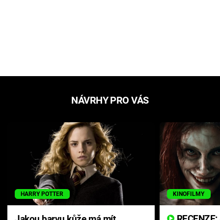
NÁVRHY PRO VÁS
HARRY POTTER
KINOFILMY
Jakou barvu kůže má mít
RECENZE: Smrtelné zlo se