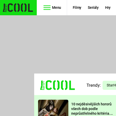
Menu
Filmy
Seriály
Hry
Seriály
Filmy
SIMPSONOVI
STAR WARS
HVĚZDNÁ
AVENGERS
BRÁNA
RYCHLE A
TEORIE
ZBĚSILE 10
Trendy:
VELKÉHO
Star
PREDÁTOR
TŘESKU
10 nejděsivějších hororů
FUTURAMA
všech dob podle
neprůstřelného kritéria.