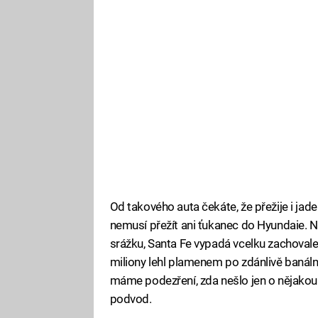
Od takového auta čekáte, že přežije i ja
nemusí přežít ani ťukanec do Hyundaie. N
srážku, Santa Fe vypadá vcelku zachovale
miliony lehl plamenem po zdánlivě banální
máme podezření, zda nešlo jen o nějakou
podvod.