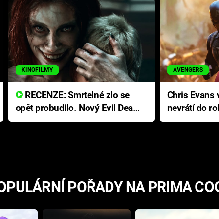
KINOFILMY
AVENGERS
RECENZE: Smrtelné zlo se
Chris Evans v
opět probudilo. Nový Evil Dead
nevrátí do ro
přichází s neodolatelnou
Ameriky
hororovou nabídkou
OPULÁRNÍ POŘADY NA PRIMA CO