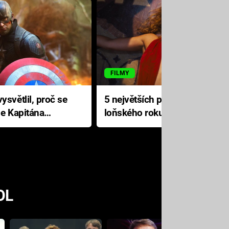
FILMY
ysvětlil, proč se
5 největších propadáků
le Kapitána
loňského roku: Disney na
jediné katastrofě prodělal 200
milionů dolarů
OL