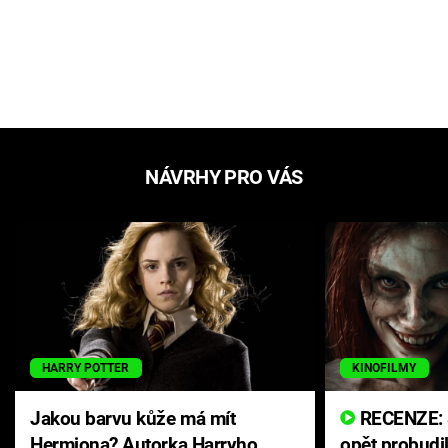
NÁVRHY PRO VÁS
HARRY POTTER
KINOFILMY
Jakou barvu kůže má mít
RECENZE: Smrtelné zlo se
Hermiona? Autorka Harryho
opět probudi