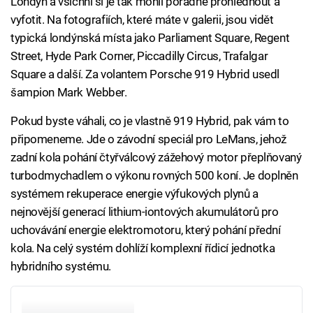
Londýn a všichni si je tak mohli pořádně prohlédnout a
vyfotit. Na fotografiích, které máte v galerii, jsou vidět
typická londýnská místa jako Parliament Square, Regent
Street, Hyde Park Corner, Piccadilly Circus, Trafalgar
Square a další. Za volantem Porsche 919 Hybrid usedl
šampion Mark Webber.
Pokud byste váhali, co je vlastně 919 Hybrid, pak vám to
připomeneme. Jde o závodní speciál pro LeMans, jehož
zadní kola pohání čtyřválcový zážehový motor přeplňovaný
turbodmychadlem o výkonu rovných 500 koní. Je doplněn
systémem rekuperace energie výfukových plynů a
nejnovější generací lithium-iontových akumulátorů pro
uchovávání energie elektromotoru, který pohání přední
kola. Na celý systém dohlíží komplexní řídicí jednotka
hybridního systému.