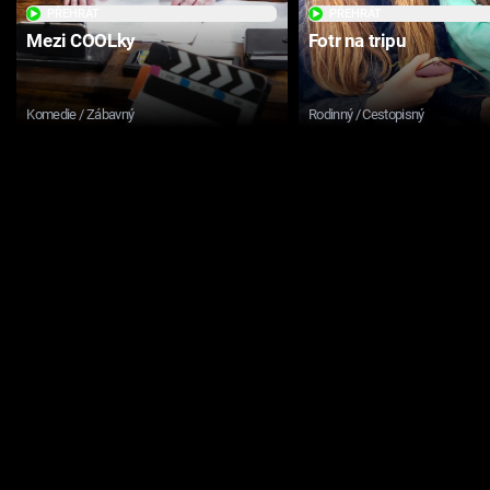
PŘEHRÁT
PŘEHRÁT
Mezi COOLky
Fotr na tripu
Komedie / Zábavný
Rodinný / Cestopisný