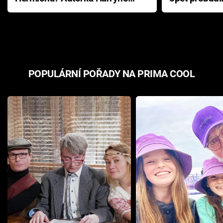
Pottera přišla s ráznou
přichází s n
odpovědí
hororovou n
POPULÁRNÍ POŘADY NA PRIMA COOL