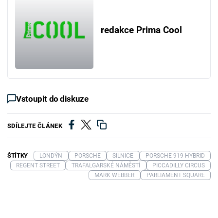
redakce Prima Cool
Vstoupit do diskuze
SDÍLEJTE ČLÁNEK
ŠTÍTKY
LONDÝN
PORSCHE
SILNICE
PORSCHE 919 HYBRID
REGENT STREET
TRAFALGARSKÉ NÁMĚSTÍ
PICCADILLY CIRCUS
MARK WEBBER
PARLIAMENT SQUARE