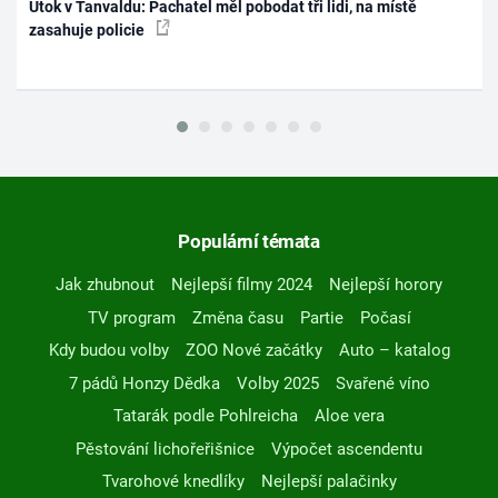
Útok v Tanvaldu: Pachatel měl pobodat tři lidi, na místě
zasahuje policie
Populární témata
Jak zhubnout
Nejlepší filmy 2024
Nejlepší horory
TV program
Změna času
Partie
Počasí
Kdy budou volby
ZOO Nové začátky
Auto – katalog
7 pádů Honzy Dědka
Volby 2025
Svařené víno
Tatarák podle Pohlreicha
Aloe vera
Pěstování lichořeřišnice
Výpočet ascendentu
Tvarohové knedlíky
Nejlepší palačinky