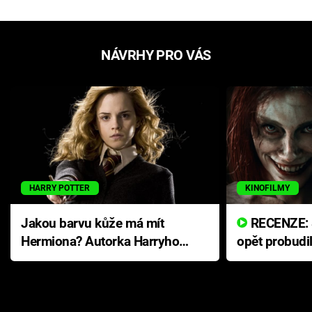
NÁVRHY PRO VÁS
HARRY POTTER
KINOFILMY
Jakou barvu kůže má mít
RECENZE: Smrtelné zlo se
Hermiona? Autorka Harryho
opět probudi
Pottera přišla s ráznou
přichází s n
odpovědí
hororovou n