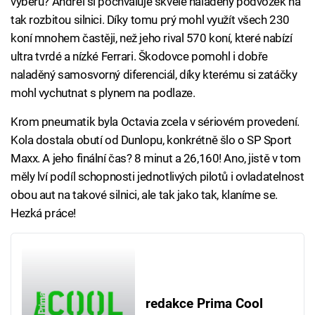
výběru? Andrei si pochvaluje skvěle naladěný podvozek na
tak rozbitou silnici. Díky tomu prý mohl využít všech 230
koní mnohem častěji, než jeho rival 570 koní, které nabízí
ultra tvrdé a nízké Ferrari. Škodovce pomohl i dobře
naladěný samosvorný diferenciál, díky kterému si zatáčky
mohl vychutnat s plynem na podlaze.
Krom pneumatik byla Octavia zcela v sériovém provedení.
Kola dostala obutí od Dunlopu, konkrétně šlo o SP Sport
Maxx. A jeho finální čas? 8 minut a 26,160! Ano, jistě v tom
měly lví podíl schopnosti jednotlivých pilotů i ovladatelnost
obou aut na takové silnici, ale tak jako tak, klaníme se.
Hezká práce!
redakce Prima Cool