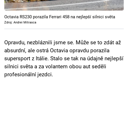
Cool Esport
Octavia RS230 porazila Ferrari 458 na nejlepší silnici světa
Pořady
Zdroj: Andrei Mitrasca
TV Program
Opravdu, nezbláznili jsme se. Může se to zdát až
Sledujte prima+
absurdní, ale ostrá Octavia opravdu porazila
supersport z Itálie. Stalo se tak na údajně nejlepší
Přihlášení
silnici světa a za volantem obou aut seděli
profesionální jezdci.
Sledujte nás