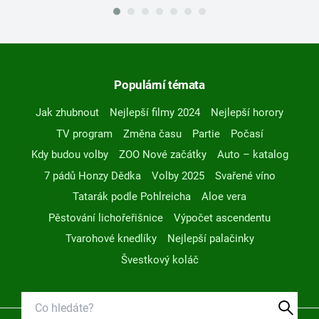
Populární témata
Jak zhubnout
Nejlepší filmy 2024
Nejlepší horory
TV program
Změna času
Partie
Počasí
Kdy budou volby
ZOO Nové začátky
Auto – katalog
7 pádů Honzy Dědka
Volby 2025
Svařené víno
Tatarák podle Pohlreicha
Aloe vera
Pěstování lichořeřišnice
Výpočet ascendentu
Tvarohové knedlíky
Nejlepší palačinky
Švestkový koláč