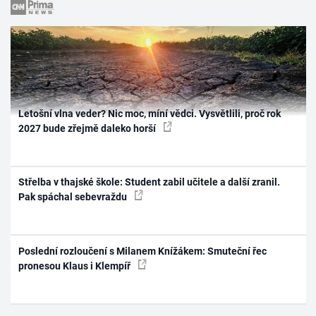
Letošní vlna veder? Nic moc, míní vědci. Vysvětlili, proč rok
2027 bude zřejmě daleko horší
Střelba v thajské škole: Student zabil učitele a další zranil.
Pak spáchal sebevraždu
Poslední rozloučení s Milanem Knížákem: Smuteční řec
pronesou Klaus i Klempíř