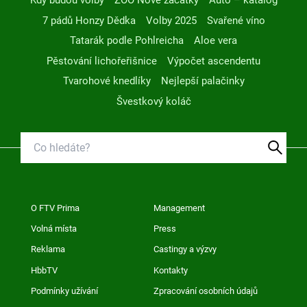
Kdy budou volby
ZOO Nové začátky
Auto – katalog
7 pádů Honzy Dědka
Volby 2025
Svařené víno
Tatarák podle Pohlreicha
Aloe vera
Pěstování lichořeřišnice
Výpočet ascendentu
Tvarohové knedlíky
Nejlepší palačinky
Švestkový koláč
O FTV Prima
Management
Volná místa
Press
Reklama
Castingy a výzvy
HbbTV
Kontakty
Podmínky užívání
Zpracování osobních údajů