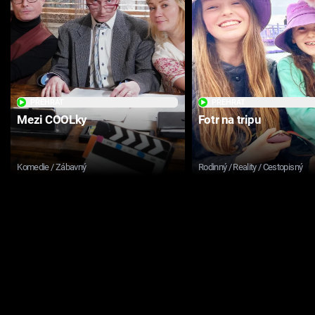
PŘEHRÁT
PŘEHRÁT
Mezi COOLky
Fotr na tripu
Komedie / Zábavný
Rodinný / Reality / Cestopisný