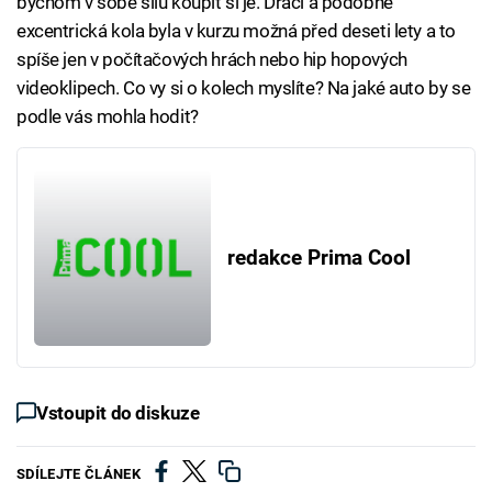
bychom v sobě sílu koupit si je. Dračí a podobně
excentrická kola byla v kurzu možná před deseti lety a to
spíše jen v počítačových hrách nebo hip hopových
videoklipech. Co vy si o kolech myslíte? Na jaké auto by se
podle vás mohla hodit?
redakce Prima Cool
Vstoupit do diskuze
SDÍLEJTE ČLÁNEK