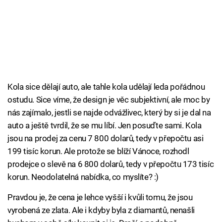
Kola sice dělají auto, ale tahle kola udělají leda pořádnou
ostudu. Sice víme, že design je věc subjektivní, ale moc by
nás zajímalo, jestli se najde odvážlivec, který by si je dal na
auto a ještě tvrdil, že se mu líbí. Jen posuďte sami. Kola
jsou na prodej za cenu 7 800 dolarů, tedy v přepočtu asi
199 tisíc korun. Ale protože se blíží Vánoce, rozhodl
prodejce o slevě na 6 800 dolarů, tedy v přepočtu 173 tisíc
korun. Neodolatelná nabídka, co myslíte? :)
Pravdou je, že cena je lehce vyšší i kvůli tomu, že jsou
vyrobená ze zlata. Ale i kdyby byla z diamantů, nenašli