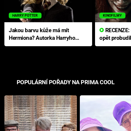
HARRY POTTER
KINOFILMY
Jakou barvu kůže má mít
RECENZE: Smrtelné zlo se
Hermiona? Autorka Harryho
opět probudi
Pottera přišla s ráznou
přichází s n
odpovědí
hororovou n
POPULÁRNÍ POŘADY NA PRIMA COOL