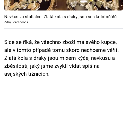
Cool Esport
Nevkus za statisíce. Zlatá kola s draky jsou sen kolotočářů
Pořady
Zdroj: carscoops
TV Program
Sice se říká, že všechno zboží má svého kupce,
Sledujte prima+
ale v tomto případě tomu skoro nechceme věřit.
Zlatá kola s draky jsou mixem kýče, nevkusu a
Přihlášení
zběsilosti, jaký jsme zvyklí vídat spíš na
asijských tržnicích.
Sledujte nás