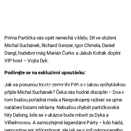
Prima Partička vás opět nenechá v klidu. Díl ve složení
Michal Suchánek, Richard Genzer, Igor Chmela, Daniel
Dangl, hudební mág Marián Čurko a Jakub Kohák doplní
VIP host – Vojta Dyk.
Podívejte se na exkluzivní upoutávku:
Jak se posunou tresty generála Péti a s jakou vychytávkou
Failed to fetch
přijde Michal Suchánek? Čeká nás hodně disciplín – Dva v
tom budou pořádná mela a Nespokojený režisér se ujme
natáčení bizarní reklamy. Nebudou chybět partičkovské
hity Dabing, kde se v ukázce bude mluvit za Dyka a
Vilhelmovou. A samozřejmě legendární Párty – kdo hádá,
nemusíme ani zdůrazňovat, ale jak se s rolí vykrouceného