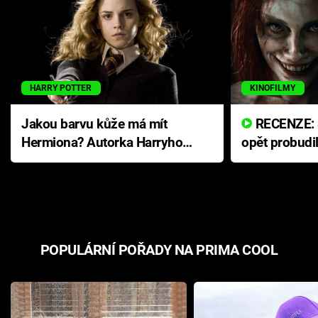
HARRY POTTER
KINOFILMY
Jakou barvu kůže má mít
RECENZE: Smrtelné zlo se
Hermiona? Autorka Harryho
opět probudi
Pottera přišla s ráznou
přichází s n
odpovědí
hororovou n
POPULÁRNÍ POŘADY NA PRIMA COOL