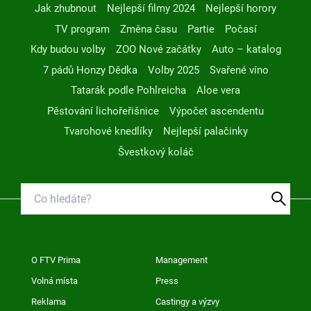
Jak zhubnout
Nejlepší filmy 2024
Nejlepší horory
TV program
Změna času
Partie
Počasí
Kdy budou volby
ZOO Nové začátky
Auto – katalog
7 pádů Honzy Dědka
Volby 2025
Svařené víno
Tatarák podle Pohlreicha
Aloe vera
Pěstování lichořeřišnice
Výpočet ascendentu
Tvarohové knedlíky
Nejlepší palačinky
Švestkový koláč
O FTV Prima
Management
Volná místa
Press
Reklama
Castingy a výzvy