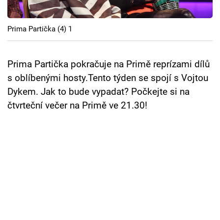
Cool Esport
Prima Partička (4) 1
Pořady
TV Program
Prima Partička pokračuje na Primě reprízami dílů
s oblíbenými hosty.Tento týden se spojí s Vojtou
Sledujte prima+
Dykem. Jak to bude vypadat? Počkejte si na
čtvrteční večer na Primě ve 21.30!
Přihlášení
Sledujte nás