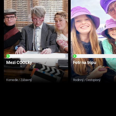
PŘEHRÁT
PŘEHRÁT
Mezi COOLky
Fotr na tripu
Komedie / Zábavný
Rodinný / Cestopisný