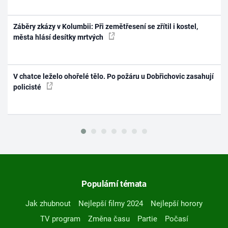
Záběry zkázy v Kolumbii: Při zemětřesení se zřítil i kostel,
města hlásí desítky mrtvých
V chatce leželo ohořelé tělo. Po požáru u Dobřichovic zasahují
policisté
Populární témata
Jak zhubnout
Nejlepší filmy 2024
Nejlepší horory
TV program
Změna času
Partie
Počasí