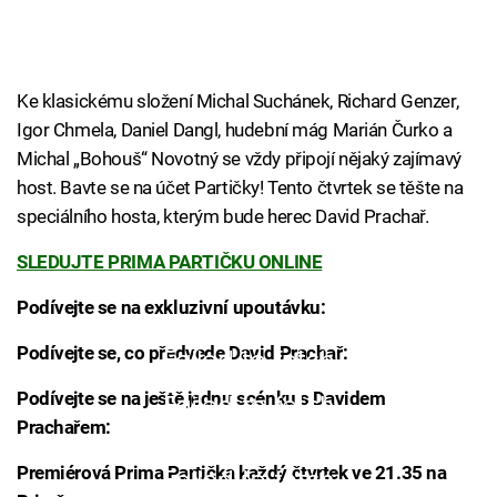
Ke klasickému složení Michal Suchánek, Richard Genzer,
Igor Chmela, Daniel Dangl, hudební mág Marián Čurko a
Michal „Bohouš“ Novotný se vždy připojí nějaký zajímavý
host. Bavte se na účet Partičky! Tento čtvrtek se těšte na
speciálního hosta, kterým bude herec David Prachař.
SLEDUJTE PRIMA PARTIČKU ONLINE
Podívejte se na exkluzivní upoutávku:
Podívejte se, co předvede David Prachař:
Failed to fetch
Podívejte se na ještě jednu scénku s Davidem
Failed to fetch
Prachařem:
Premiérová Prima Partička každý čtvrtek ve 21.35 na
Failed to fetch