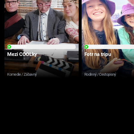
PŘEHRÁT
PŘEHRÁT
Mezi COOLky
Fotr na tripu
Komedie / Zábavný
Rodinný / Cestopisný