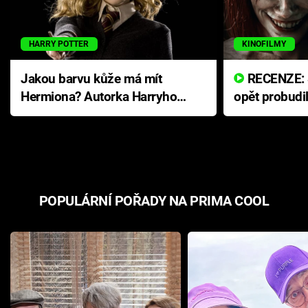
HARRY POTTER
KINOFILMY
Jakou barvu kůže má mít
RECENZE: Smrtelné zlo se
Hermiona? Autorka Harryho
opět probudi
Pottera přišla s ráznou
přichází s n
odpovědí
hororovou n
POPULÁRNÍ POŘADY NA PRIMA COOL