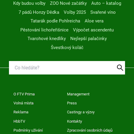
Kdy budou volby
ZOO Nové začátky
Auto – katalog
7 pádů Honzy Dědka
Volby 2025
Svařené víno
Tatarák podle Pohlreicha
Aloe vera
Pěstování lichořeřišnice
Výpočet ascendentu
Tvarohové knedlíky
Nejlepší palačinky
Švestkový koláč
O FTV Prima
Management
Volná místa
Press
Reklama
Castingy a výzvy
HbbTV
Kontakty
Podmínky užívání
Zpracování osobních údajů