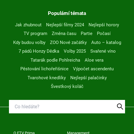
Populární témata
Jak zhubnout
Nejlepší filmy 2024
Nejlepší horory
TV program
Změna času
Partie
Počasí
Kdy budou volby
ZOO Nové začátky
Auto – katalog
7 pádů Honzy Dědka
Volby 2025
Svařené víno
Tatarák podle Pohlreicha
Aloe vera
Pěstování lichořeřišnice
Výpočet ascendentu
Tvarohové knedlíky
Nejlepší palačinky
Švestkový koláč
O FTV Prima
Management