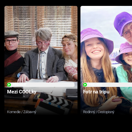
PŘEHRÁT
PŘEHRÁT
Mezi COOLky
Fotr na tripu
Komedie / Zábavný
Rodinný / Cestopisný