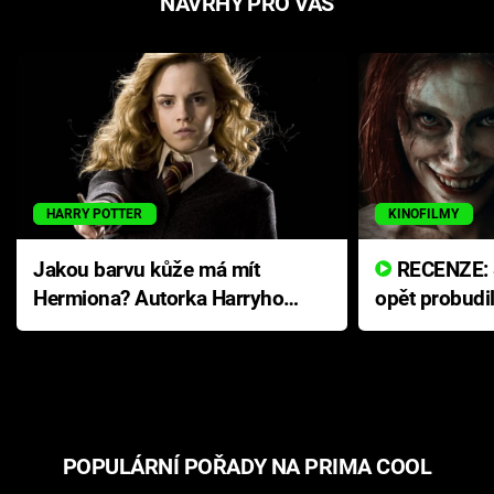
NÁVRHY PRO VÁS
HARRY POTTER
KINOFILMY
Jakou barvu kůže má mít
RECENZE: Smrtelné zlo se
Hermiona? Autorka Harryho
opět probudi
Pottera přišla s ráznou
přichází s n
odpovědí
hororovou n
POPULÁRNÍ POŘADY NA PRIMA COOL