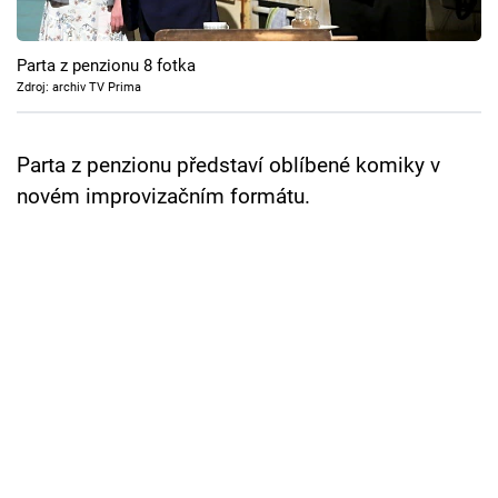
Cool Esport
Parta z penzionu 8 fotka
Pořady
Zdroj: archiv TV Prima
TV Program
Parta z penzionu představí oblíbené komiky v
Sledujte prima+
novém improvizačním formátu.
Přihlášení
Sledujte nás