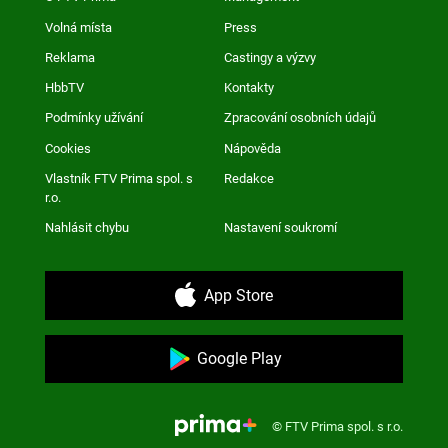
Volná místa
Press
Reklama
Castingy a výzvy
HbbTV
Kontakty
Podmínky užívání
Zpracování osobních údajů
Cookies
Nápověda
Vlastník FTV Prima spol. s
Redakce
r.o.
Nahlásit chybu
Nastavení soukromí
App Store
Google Play
© FTV Prima spol. s r.o.