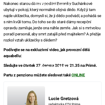
Nakonec starou dámu v podání Bereniky Suchánkové
Failed to fetch
ubytují v pokoji, který normálně obývá dědo. Když ji tam
najde uklízečka, domyslí si, že ji dědo podvádí, a pohádá se
s ním kvůli tomu. Do toho se do staré dámy recepční
opravdu zamiluje, jenže ona náhle zemře. Jak si s mrtvolou
poradí personál, aby smrt zatajili před majitelem? A přežije
rozkol vztah uklízečky s dědem?
Podívejte se na exkluzivní video, jak provozní dělá
aquabellu:
Sledujte ve čtvrtek 27. června 2019 ve 21.35 na Primě.
Failed to fetch
Partu z penzionu můžete sledovat také
ONLINE
Lucie Gretzová
redaktorka FTV Prima