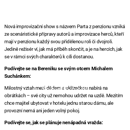
Nová improvizační show s názvem Parta z penzionu vzniká
ze scenáristické přípravy autorů a improvizace herců, kteří
mají v penzionu každý svou přidělenou roli či dvojroli.
Jedině režisér ví, jak má příběh skončit, a je na hercích, jak
se v rámci svých charakterů k cíli dostanou.
Podívejte se na Bereniku se svým otcem Michalem
Suchánkem:
Milostný vztah mezi dědem a uklízečkou nabírá na
Failed to fetch
obrátkách – své city už nemohou udržet na uzdě. Mezitím
chce majitel ubytovat v hotelu jednu starou dámu, ale
provozní nemá ani jeden volný pokoj.
Podívejte se, jak se plánuje nenápadná vražda: