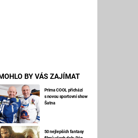
MOHLO BY VÁS ZAJÍMAT
Prima COOL přichází
s novou sportovní show
Šatna
50 nejlepších fantasy
filmů všech dob: Pán