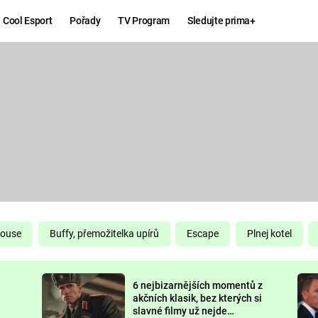
Cool Esport
Pořady
TV Program
Sledujte prima+
Hry
Zábava
MAFIA
ZÁBAVN
GALERI
GTA 6
NEJLEP
KINGDOM
KOMEDI
COME:
DELIVERANCE
CHUCK
House
Buffy, přemožitelka upírů
Escape
Plnej kotel
NORRIS
ESPORT
6 nejbizarnějších momentů z
DEADP
akčních klasik, bez kterých si
slavné filmy už nejde