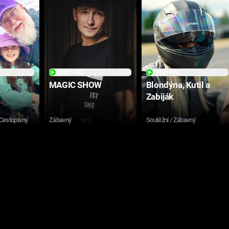
PŘEHRÁT
PŘEHRÁT
MAGIC SHOW
Blondýna, Kutil a
Zabiják
 Cestopisný
Zábavný
Soutěžní / Zábavný