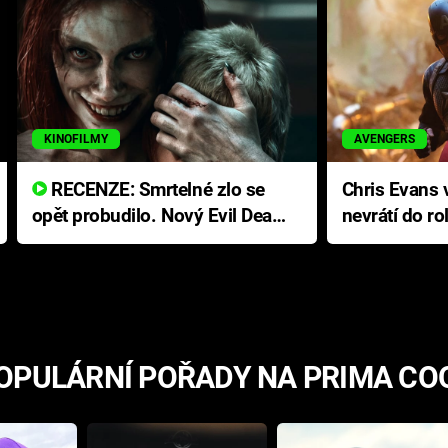
KINOFILMY
AVENGERS
RECENZE: Smrtelné zlo se
Chris Evans v
opět probudilo. Nový Evil Dead
nevrátí do ro
přichází s neodolatelnou
Ameriky
hororovou nabídkou
OPULÁRNÍ POŘADY NA PRIMA CO