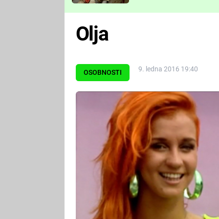
Které děsivé pecky vám
nejvíc zvednou tep?
Olja
9. ledna 2016 19:40
OSOBNOSTI