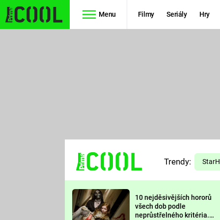
Menu
Filmy
Seriály
Hry
Seriály
Filmy
SIMPSONOVI
STAR WARS
HVĚZDNÁ
AVENGERS
BRÁNA
RYCHLE A
TEORIE
ZBĚSILE 10
Trendy:
VELKÉHO
Star
PREDÁTOR
TŘESKU
10 nejděsivějších hororů
FUTURAMA
všech dob podle
neprůstřelného kritéria.