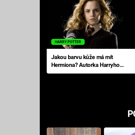
HARRY POTTER
Jakou barvu kůže má mít
Hermiona? Autorka Harryho
Pottera přišla s ráznou
odpovědí
P