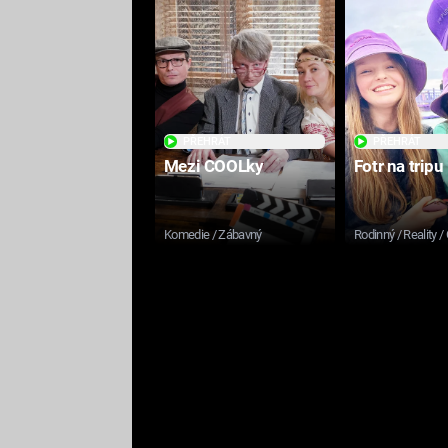
PŘEHRÁT
PŘEHRÁT
Mezi COOLky
Fotr na tripu
Komedie / Zábavný
Rodinný / Reality /