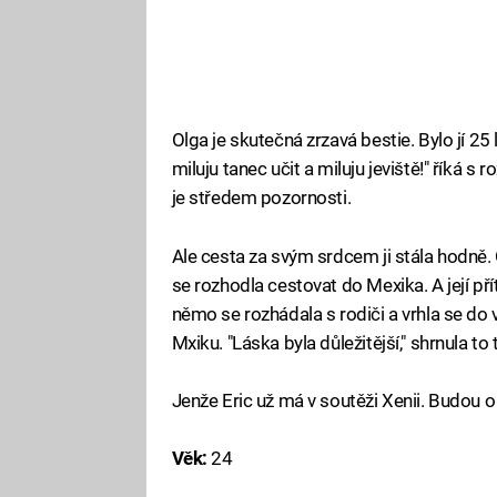
Olga je skutečná zrzavá bestie. Bylo jí 25 
miluju tanec učit a miluju jeviště!" říká
je středem pozornosti.
Ale cesta za svým srdcem ji stála hodně. O
se rozhodla cestovat do Mexika. A její přít
němo se rozhádala s rodiči a vrhla se do 
Mxiku. "Láska byla důležitější," shrnula to 
Jenže Eric už má v soutěži Xenii. Budou o
Věk:
24