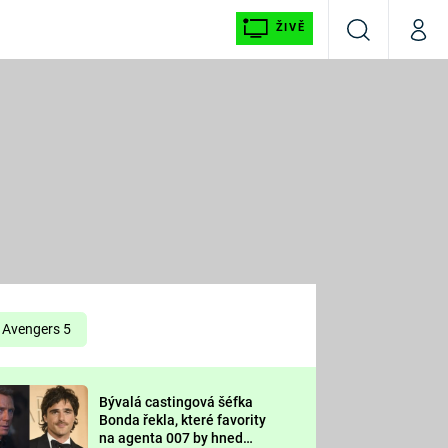
ŽIVĚ
Vyhledávání
Můj p
Prima+
É
CNN Prima NEWS
E
Prima FRESH
ŠÍ
Prima LIVING
E
Prima Ženy
Avengers 5
Prima LAJK
Bývalá castingová šéfka
OOL
Bonda řekla, které favority
Sledujte nás
na agenta 007 by hned