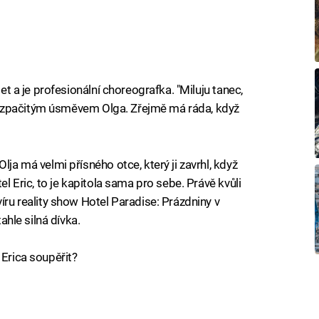
let a je profesionální choreografka. "Miluju tanec,
 s rozpačitým úsměvem Olga. Zřejmě má ráda, když
lja má velmi přísného otce, který ji zavrhl, když
el Eric, to je kapitola sama pro sebe. Právě kvůli
víru reality show Hotel Paradise: Prázdniny v
tahle silná dívka.
 Erica soupěřit?