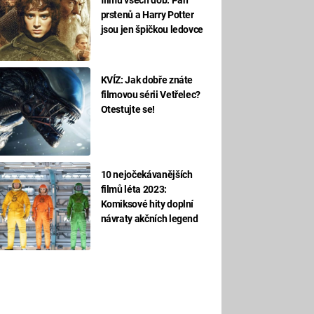
prstenů a Harry Potter
jsou jen špičkou ledovce
KVÍZ: Jak dobře znáte
filmovou sérii Vetřelec?
Otestujte se!
10 nejočekávanějších
filmů léta 2023:
Komiksové hity doplní
návraty akčních legend