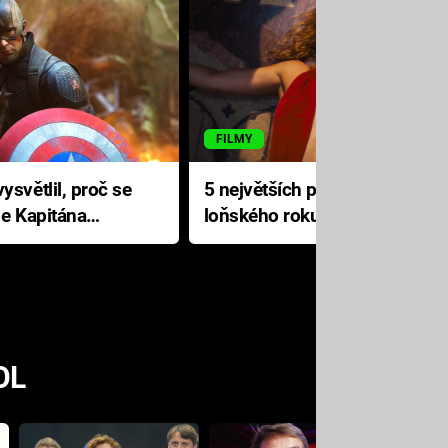
FILMY
ysvětlil, proč se
5 největších propadáků
le Kapitána
loňského roku: Disney na
jediné katastrofě prodělal 200
milionů dolarů
OL