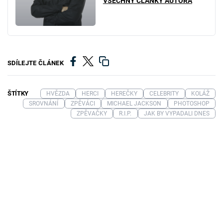
VŠECHNY ČLÁNKY AUTORA
SDÍLEJTE ČLÁNEK
ŠTÍTKY
HVĚZDA
HERCI
HEREČKY
CELEBRITY
KOLÁŽ
SROVNÁNÍ
ZPĚVÁCI
MICHAEL JACKSON
PHOTOSHOP
ZPĚVAČKY
R.I.P.
JAK BY VYPADALI DNES