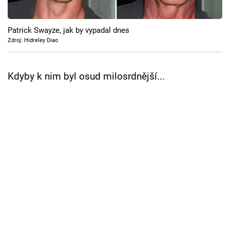
Cool Esport
Patrick Swayze, jak by vypadal dnes
Pořady
Zdroj: Hidreley Diao
TV Program
Kdyby k nim byl osud milosrdnější...
Sledujte prima+
Přihlášení
Sledujte nás