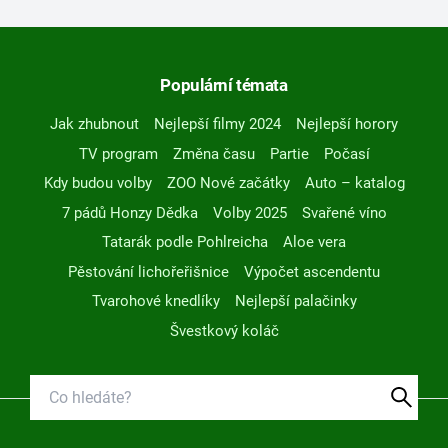
Populární témata
Jak zhubnout
Nejlepší filmy 2024
Nejlepší horory
TV program
Změna času
Partie
Počasí
Kdy budou volby
ZOO Nové začátky
Auto – katalog
7 pádů Honzy Dědka
Volby 2025
Svařené víno
Tatarák podle Pohlreicha
Aloe vera
Pěstování lichořeřišnice
Výpočet ascendentu
Tvarohové knedlíky
Nejlepší palačinky
Švestkový koláč