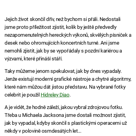
Jejich život skončil dřív, než bychom si přáli. Nedostali
jsme proto příležitost zjistit, kolik by ještě předvedly
nezapomenutelných hereckých výkonů, skvělých písniček a
desek nebo ohromujících koncertních turné. Ani jsme
nemohli zjistit, jak by se vypořádaly s pozdní kariérou a
výzvami, které přináší stáří.
Taky můžeme jenom spekulovat, jak by dnes vypadaly.
Jenže existují moderní grafické nástroje a chytré algoritmy,
které nám můžou dát jistou představu. Na vybrané fotky
celebrit je použil
Hidreley Diao
.
A je vidět, že hodně záleží, jakou vybral zdrojovou fotku.
Třeba u Michaela Jacksona jsme dostali možnost zjistit,
jak by vypadal, kdyby skončil s plastickými operacemi už
někdy v polovině osmdesátých let...