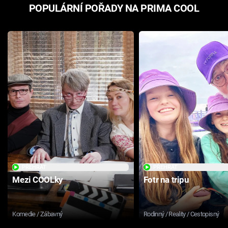
POPULÁRNÍ POŘADY NA PRIMA COOL
PŘEHRÁT
PŘEHRÁT
Mezi COOLky
Fotr na tripu
Komedie / Zábavný
Rodinný / Reality / Cestopisný