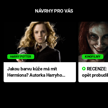
NÁVRHY PRO VÁS
HARRY POTTER
KINOFILMY
Jakou barvu kůže má mít
RECENZE: Smrtelné zlo se
Hermiona? Autorka Harryho
opět probudi
Pottera přišla s ráznou
přichází s n
odpovědí
hororovou n