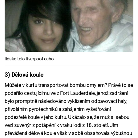
lidske telo liverpool echo
3) Dělová koule
Můžete v kurfu transportovat bombu omylem? Právě to se
podařilo cestujícímu ve z Fort Lauderdale, jehož zadržení
bylo promptně následováno vyklizením odbavovací haly,
přivoláním pyrotechniků a zahájením vyšetřování
podezřelé koule v jeho kufru. Ukázalo se, že muž si sebou
vezl suvenýr z potápění k vraku lodi z 18. století. Jím
převážená dělová koule však v sobě obsahovala výbušnou