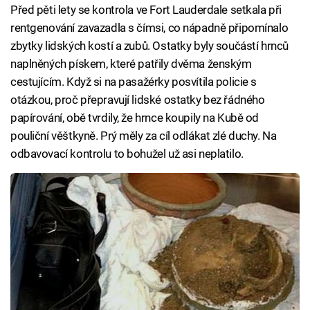
Před pěti lety se kontrola ve Fort Lauderdale setkala při
rentgenování zavazadla s čímsi, co nápadně připomínalo
zbytky lidských kostí a zubů. Ostatky byly součástí hrnců
naplněných pískem, které patřily dvěma ženským
cestujícím. Když si na pasažérky posvítila policie s
otázkou, proč přepravují lidské ostatky bez řádného
papírování, obě tvrdily, že hrnce koupily na Kubě od
pouliční věštkyně. Prý měly za cíl odlákat zlé duchy. Na
odbavovací kontrolu to bohužel už asi neplatilo.