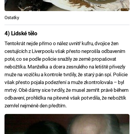
Ostatky
4) Lidské tělo
Tentokrát nejde přímo o nález uvnitř kufru, dvojice žen
cestujících z Liverpoolu však přesto neprošla odbavením
poté, co se podle policie snažily ze země propašovat
nebožtíka. Manželka a dcera zesnulého na letiště přivezly
muže na vozíčku a kontrole tvrdily, že starý pán spí. Policie
však přesto pojala podezření a muže zkontrolovala – byl
mrtvý. Obě dámy sice tvrdily, že musel zemřít právě během
odbavení, prohlídka na pitevně však potvrdila, že nebožtík
zemřel nejméně den předtím.