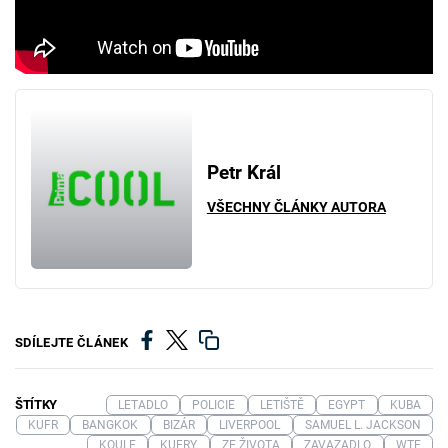
Petr Král
VŠECHNY ČLÁNKY AUTORA
SDÍLEJTE ČLÁNEK
ŠTÍTKY
LETADLO
POLICIE
LETIŠTĚ
EGYPT
KUBA
KUFR
BANGKOK
BIZÁR
LIVERPOOL
SAMUEL L. JACKSON
KOULE
KUFRY
ZE ŽIVOTA
ZAVAZADLO
WTF