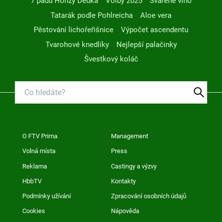
7 pádů Honzy Dědka
Volby 2025
Svařené víno
Tatarák podle Pohlreicha
Aloe vera
Pěstování lichořeřišnice
Výpočet ascendentu
Tvarohové knedlíky
Nejlepší palačinky
Švestkový koláč
O FTV Prima
Management
Volná místa
Press
Reklama
Castingy a výzvy
HbbTV
Kontakty
Podmínky užívání
Zpracování osobních údajů
Cookies
Nápověda