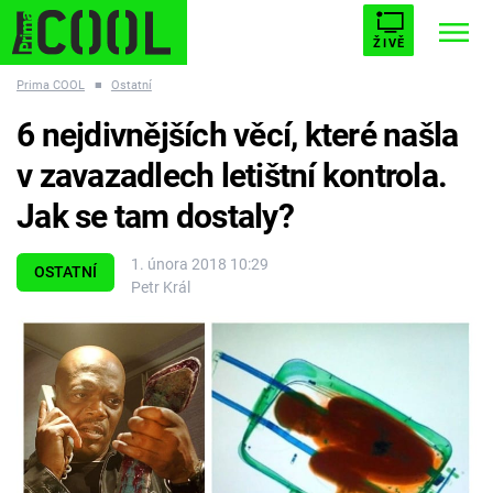
ŽIVĚ
Prima COOL
■
Ostatní
STARHOUSE
BUFFY, PŘEMOŽITELKA UPÍRŮ
Trendy:
6 nejdivnějších věcí, které našla
ESCAPE
PLNEJ KOTEL
AVENGERS 5
v zavazadlech letištní kontrola.
Jak se tam dostaly?
1. února 2018 10:29
OSTATNÍ
Petr Král
Témata
Filmy
Seriály
Hry