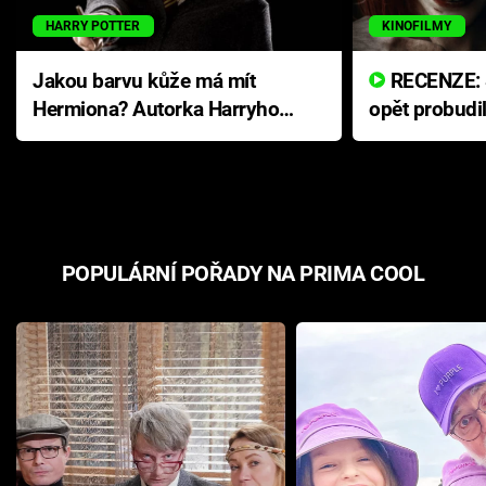
HARRY POTTER
KINOFILMY
Jakou barvu kůže má mít
RECENZE: Smrtelné zlo se
Hermiona? Autorka Harryho
opět probudi
Pottera přišla s ráznou
přichází s n
odpovědí
hororovou n
POPULÁRNÍ POŘADY NA PRIMA COOL