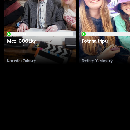
PŘEHRÁT
PŘEHRÁT
Mezi COOLky
Fotr na tripu
Komedie / Zábavný
Rodinný / Cestopisný