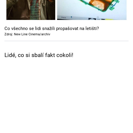
Cool Esport
Pořady
Co všechno se lidi snažili propašovat na letišti?
TV Program
Zdroj: New Line Cinema/archiv
Sledujte prima+
Lidé, co si sbalí fakt cokoli!
Přihlášení
Sledujte nás