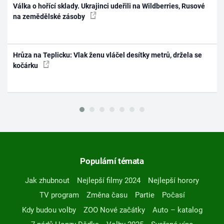
Válka o hořící sklady. Ukrajinci udeřili na Wildberries, Rusové
na zemědělské zásoby
Hrůza na Teplicku: Vlak ženu vláčel desítky metrů, držela se
kočárku
Populární témata
Jak zhubnout
Nejlepší filmy 2024
Nejlepší horory
TV program
Změna času
Partie
Počasí
Kdy budou volby
ZOO Nové začátky
Auto – katalog