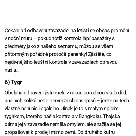
Čekání při odbavení zavazadel na letišti se občas promění
v noční můru – pokud totiž kontrola lapí pasažéry s
předměty jako z našeho seznamu, můžou se všem
přítomným pořádně protočit panenky! Zjistěte, co
nejdivnějšího letištní kontrola v zavazadlech opravdu
našla…
6) Tygr
Obsluha odbavení jistě měla v rukou pořádnou škálu dild,
análních kolíků nebo perverzních časopisů – jenže na těch
vlastně není nic ilegálního. Jinak je to s malým spícím
tygříkem, kterého našla kontrola v Bangkoku. Thajská
dáma jej v zavazadle neměla omylem, ale snažila se jej
propašovat k prodeji mimo zemi. Do druhého kufru