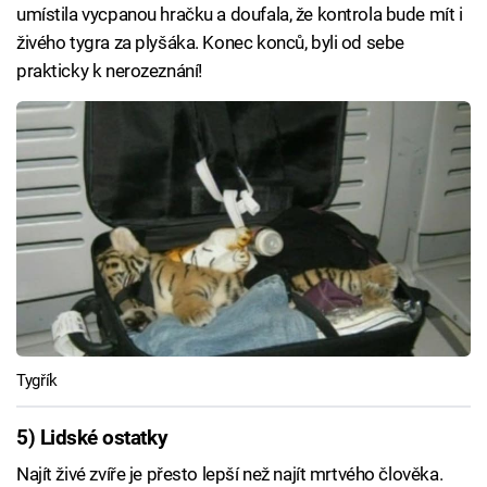
umístila vycpanou hračku a doufala, že kontrola bude mít i
živého tygra za plyšáka. Konec konců, byli od sebe
prakticky k nerozeznání!
Tygřík
5) Lidské ostatky
Najít živé zvíře je přesto lepší než najít mrtvého člověka.