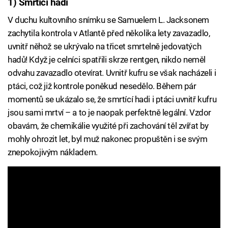
1) Smrtící hadi
V duchu kultovního snímku se Samuelem L. Jacksonem
zachytila kontrola v Atlantě před několika lety zavazadlo,
uvnitř něhož se ukrývalo na třicet smrtelně jedovatých
hadů! Když je celníci spatřili skrze rentgen, nikdo neměl
odvahu zavazadlo otevírat. Uvnitř kufru se však nacházeli i
ptáci, což již kontrole poněkud nesedělo. Během pár
momentů se ukázalo se, že smrtící hadi i ptáci uvnitř kufru
jsou sami mrtví – a to je naopak perfektně legální. Vzdor
obavám, že chemikálie využité při zachování těl zvířat by
mohly ohrozit let, byl muž nakonec propuštěn i se svým
znepokojivým nákladem.