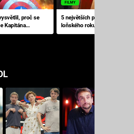
FILMY
ysvětlil, proč se
5 největších propadáků
le Kapitána
loňského roku: Disney na
jediné katastrofě prodělal 200
milionů dolarů
OL