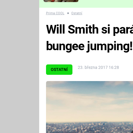
Které děsivé pecky vám
nejvíc zvednou tep?
Prima COOL
■
Ostatní
Will Smith si par
bungee jumping!
23. března 2017 16:28
OSTATNÍ