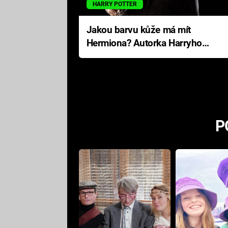
HARRY POTTER
Jakou barvu kůže má mít
Hermiona? Autorka Harryho
Pottera přišla s ráznou
odpovědí
P