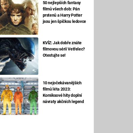
50 nejlepších fantasy
filmů všech dob: Pán
prstenů a Harry Potter
jsou jen špičkou ledovce
KVÍZ: Jak dobře znáte
filmovou sérii Vetřelec?
Otestujte se!
10 nejočekávanějších
filmů léta 2023:
Komiksové hity doplní
návraty akčních legend