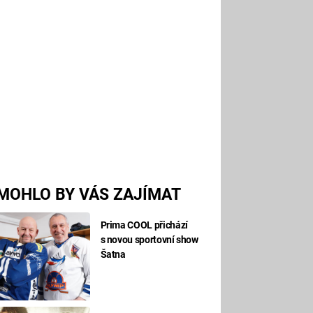
MOHLO BY VÁS ZAJÍMAT
Prima COOL přichází
s novou sportovní show
Šatna