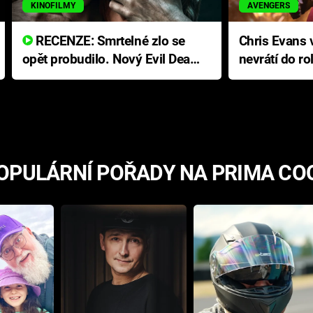
KINOFILMY
AVENGERS
RECENZE: Smrtelné zlo se
Chris Evans v
opět probudilo. Nový Evil Dead
nevrátí do ro
přichází s neodolatelnou
Ameriky
hororovou nabídkou
OPULÁRNÍ POŘADY NA PRIMA CO