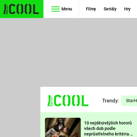
Menu
Filmy
Seriály
Hry
Seriály
Filmy
SIMPSONOVI
STAR WARS
HVĚZDNÁ
AVENGERS
BRÁNA
RYCHLE A
TEORIE
ZBĚSILE 10
Trendy:
VELKÉHO
Star
PREDÁTOR
TŘESKU
10 nejděsivějších hororů
FUTURAMA
všech dob podle
neprůstřelného kritéria.