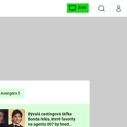
ŽIVĚ
Vyhledávání
Můj p
Prima+
É
CNN Prima NEWS
E
Prima FRESH
ŠÍ
Prima LIVING
E
Prima Ženy
Avengers 5
Prima LAJK
Bývalá castingová šéfka
OOL
Bonda řekla, které favority
Sledujte nás
na agenta 007 by hned