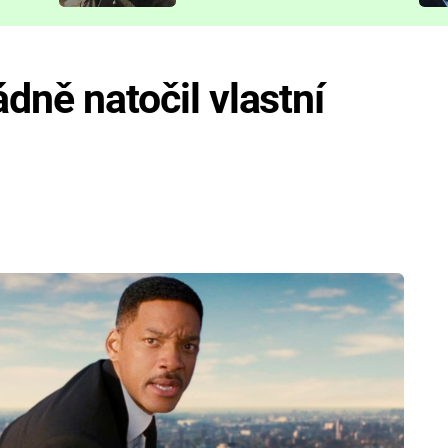
představit
ádně natočil vlastní