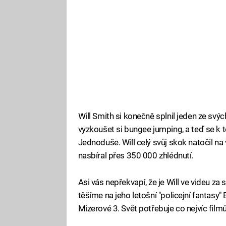
Will Smith si konečně splnil jeden ze svýc
vyzkoušet si bungee jumping, a teď se k
Jednoduše. Will celý svůj skok natočil na 
nasbíral přes 350 000 zhlédnutí.
Asi vás nepřekvapí, že je Will ve videu za
těšíme na jeho letošní "policejní fantasy" 
Mizerové 3. Svět potřebuje co nejvíc film