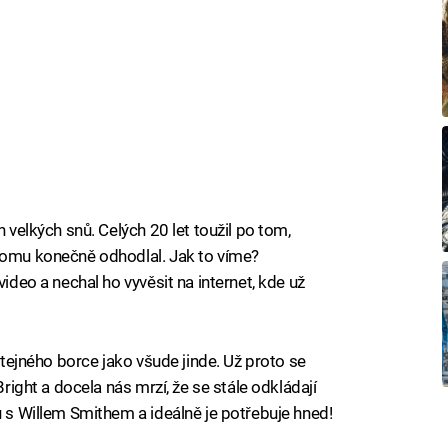
h velkých snů. Celých 20 let toužil po tom,
 tomu konečně odhodlal. Jak to víme?
video a nechal ho vyvěsit na internet, kde už
 stejného borce jako všude jinde. Už proto se
Bright a docela nás mrzí, že se stále odkládají
ů s Willem Smithem a ideálně je potřebuje hned!