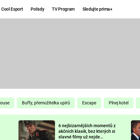
Cool Esport
Pořady
TV Program
Sledujte prima+
Hry
Zábava
MAFIA
ZÁBAVN
GALERI
GTA 6
NEJLEP
KINGDOM
KOMEDI
COME:
DELIVERANCE
CHUCK
House
Buffy, přemožitelka upírů
Escape
Plnej kotel
NORRIS
ESPORT
6 nejbizarnějších momentů z
DEADP
akčních klasik, bez kterých si
slavné filmy už nejde