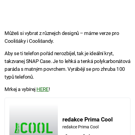
Můžeš si vybrat z různejch designů – máme verze pro
Coolišáky i Coolišandy.
Aby se ti telefon pořád nerozbíjel, tak je ideální kryt,
takzvanej SNAP Case. Je to lehká a tenká polykarbonátová
paráda s matným povrchem. Vyrábějí se pro zhruba 100
typů telefonů.
Mrkej a vybírej
HERE
!
redakce Prima Cool
redakce Prima Cool