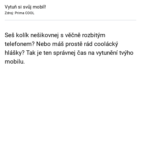
Cool Esport
Vytuň si svůj mobil!
Zdroj: Prima COOL
Pořady
Seš kolík nešikovnej s věčně rozbitým
TV Program
telefonem? Nebo máš prostě rád coolácký
Sledujte prima+
hlášky? Tak je ten správnej čas na vytunění tvýho
mobilu.
Přihlášení
Sledujte nás