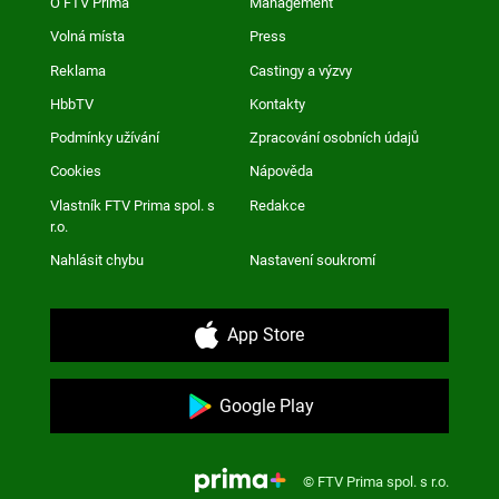
O FTV Prima
Management
Volná místa
Press
Reklama
Castingy a výzvy
HbbTV
Kontakty
Podmínky užívání
Zpracování osobních údajů
Cookies
Nápověda
Vlastník FTV Prima spol. s
Redakce
r.o.
Nahlásit chybu
Nastavení soukromí
App Store
Google Play
© FTV Prima spol. s r.o.