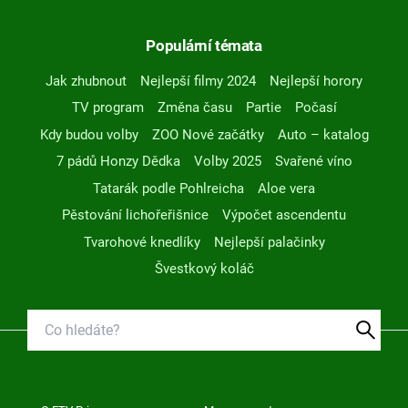
Populární témata
Jak zhubnout
Nejlepší filmy 2024
Nejlepší horory
TV program
Změna času
Partie
Počasí
Kdy budou volby
ZOO Nové začátky
Auto – katalog
7 pádů Honzy Dědka
Volby 2025
Svařené víno
Tatarák podle Pohlreicha
Aloe vera
Pěstování lichořeřišnice
Výpočet ascendentu
Tvarohové knedlíky
Nejlepší palačinky
Švestkový koláč