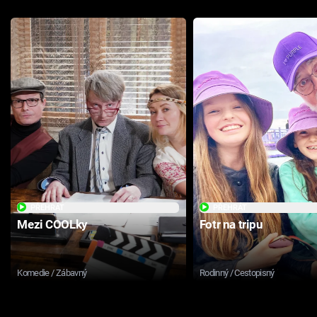
PŘEHRÁT
PŘEHRÁT
Mezi COOLky
Fotr na tripu
Komedie / Zábavný
Rodinný / Cestopisný