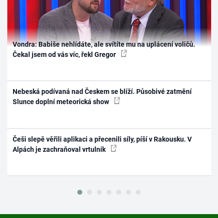
Vondra: Babiše nehlídáte, ale svítíte mu na uplácení voličů.
Čekal jsem od vás víc, řekl Gregor
Nebeská podívaná nad Českem se blíží. Působivé zatmění
Slunce doplní meteorická show
Češi slepě věřili aplikaci a přecenili síly, píší v Rakousku. V
Alpách je zachraňoval vrtulník