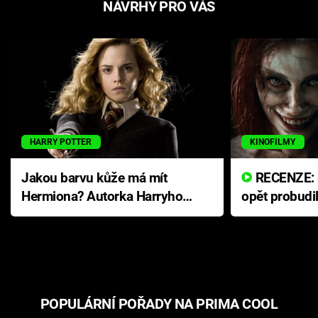
NÁVRHY PRO VÁS
HARRY POTTER
KINOFILMY
Jakou barvu kůže má mít
RECENZE: Smrtelné zlo se
Hermiona? Autorka Harryho
opět probudi
Pottera přišla s ráznou
přichází s n
odpovědí
hororovou n
POPULÁRNÍ POŘADY NA PRIMA COOL