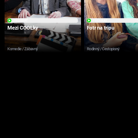
PŘEHRÁT
PŘEHRÁT
Mezi COOLky
Fotr na tripu
Komedie / Zábavný
Rodinný / Cestopisný