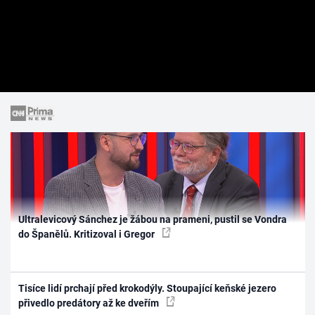
Ultralevicový Sánchez je žábou na prameni, pustil se Vondra
do Španělů. Kritizoval i Gregor
Tisíce lidí prchají před krokodýly. Stoupající keňské jezero
přivedlo predátory až ke dveřím