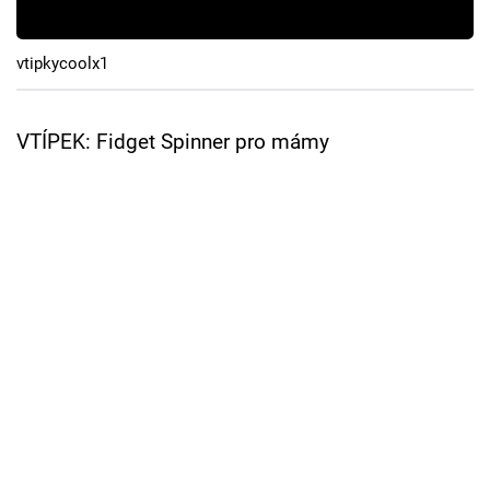
Cool Esport
vtipkycoolx1
Pořady
TV Program
VTÍPEK: Fidget Spinner pro mámy
Sledujte prima+
Přihlášení
Sledujte nás