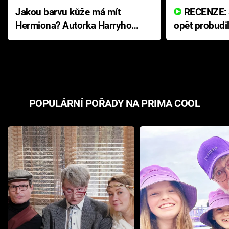
Jakou barvu kůže má mít
RECENZE: Smrtelné zlo se
Hermiona? Autorka Harryho
opět probudi
Pottera přišla s ráznou
přichází s n
odpovědí
hororovou n
POPULÁRNÍ POŘADY NA PRIMA COOL