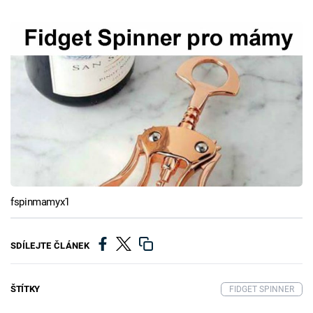
fspinmamyx1
SDÍLEJTE ČLÁNEK
ŠTÍTKY
FIDGET SPINNER