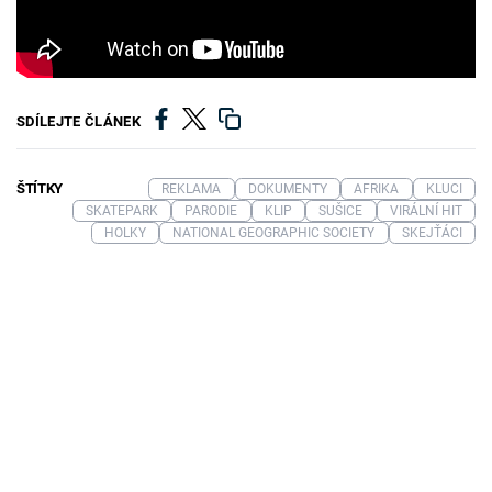
SDÍLEJTE ČLÁNEK
ŠTÍTKY
REKLAMA
DOKUMENTY
AFRIKA
KLUCI
SKATEPARK
PARODIE
KLIP
SUŠICE
VIRÁLNÍ HIT
HOLKY
NATIONAL GEOGRAPHIC SOCIETY
SKEJŤÁCI