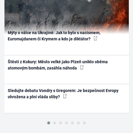
Mýty o válce na Ukrajině: Jak to bylo s nacismem,
Euromajdanem či Krymem a kdo je diktátor?
Štěstí z Kokury: Město velké jako Plzeň uniklo oběma
atomovým bombám, zasáhla náhoda
Sledujte debatu Vondry s Gregorem: Je bezpečnost Evropy
ohrožena a plní vláda sliby?