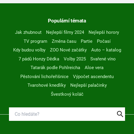
Populární témata
Jak zhubnout
Nejlepší filmy 2024
Nejlepší horory
TV program
Změna času
Partie
Počasí
Kdy budou volby
ZOO Nové začátky
Auto – katalog
7 pádů Honzy Dědka
Volby 2025
Svařené víno
Tatarák podle Pohlreicha
Aloe vera
Pěstování lichořeřišnice
Výpočet ascendentu
Tvarohové knedlíky
Nejlepší palačinky
Švestkový koláč