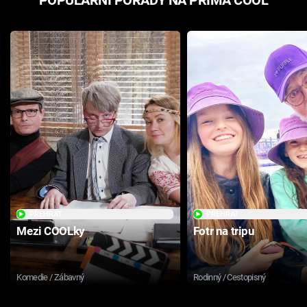
PŘEHRÁT
PŘEHRÁT
Mezi COOLky
Fotr na tripu
Komedie / Zábavný
Rodinný / Cestopisný