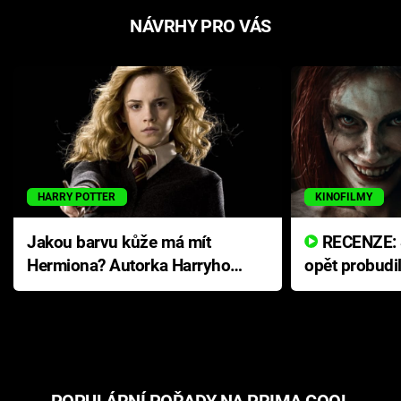
NÁVRHY PRO VÁS
HARRY POTTER
KINOFILMY
Jakou barvu kůže má mít
RECENZE: Smrtelné zlo se
Hermiona? Autorka Harryho
opět probudi
Pottera přišla s ráznou
přichází s n
odpovědí
hororovou n
POPULÁRNÍ POŘADY NA PRIMA COOL