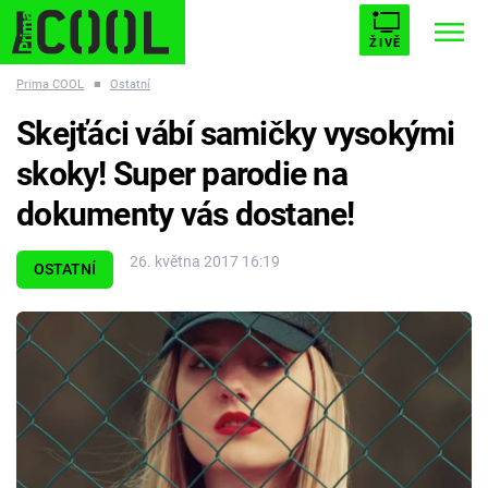
ŽIVĚ
Prima COOL
■
Ostatní
STARHOUSE
BUFFY, PŘEMOŽITELKA UPÍRŮ
Trendy:
Skejťáci vábí samičky vysokými
ESCAPE
PLNEJ KOTEL
AVENGERS 5
skoky! Super parodie na
dokumenty vás dostane!
26. května 2017 16:19
OSTATNÍ
Témata
Filmy
Seriály
Hry