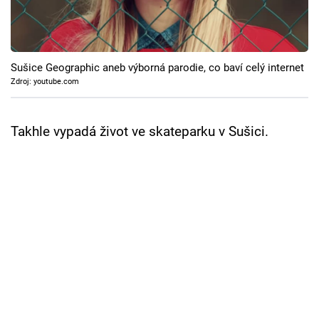
Cool Esport
Pořady
Sušice Geographic aneb výborná parodie, co baví celý internet
TV Program
Zdroj: youtube.com
Sledujte prima+
Takhle vypadá život ve skateparku v Sušici.
Přihlášení
Sledujte nás