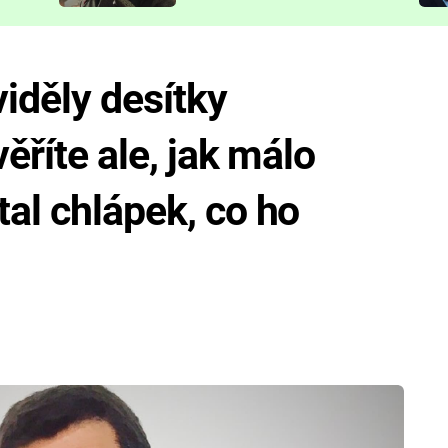
představit
viděly desítky
věříte ale, jak málo
tal chlápek, co ho