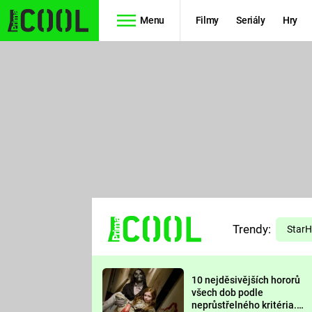
Menu
Filmy
Seriály
Hry
Seriály
Filmy
SIMPSONOVI
STAR WARS
HVĚZDNÁ
AVENGERS
BRÁNA
RYCHLE A
TEORIE
ZBĚSILE 10
Trendy:
VELKÉHO
Star
PREDÁTOR
TŘESKU
10 nejděsivějších hororů
FUTURAMA
všech dob podle
neprůstřelného kritéria.