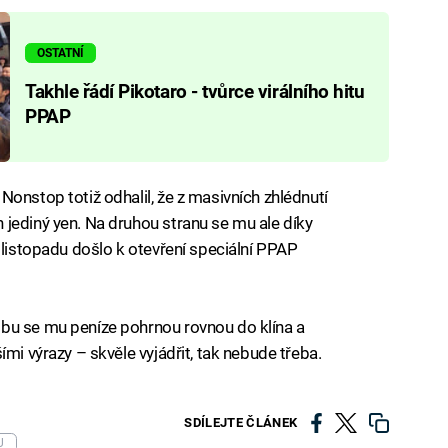
OSTATNÍ
Takhle řádí Pikotaro - tvůrce virálního hitu
PPAP
onstop totiž odhalil, že z masivních zhlédnutí
jediný yen. Na druhou stranu se mu ale díky
 listopadu došlo k otevření speciální PPAP
bu se mu peníze pohrnou rovnou do klína a
mi výrazy – skvěle vyjádřit, tak nebude třeba.
SDÍLEJTE ČLÁNEK
U