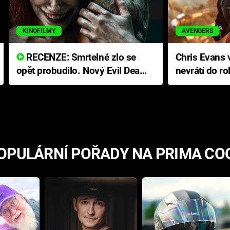
KINOFILMY
AVENGERS
RECENZE: Smrtelné zlo se
Chris Evans v
opět probudilo. Nový Evil Dead
nevrátí do ro
přichází s neodolatelnou
Ameriky
hororovou nabídkou
OPULÁRNÍ POŘADY NA PRIMA CO