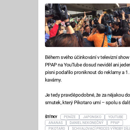
Během svého účinkování v televizní show N
PPAP na YouTube dosud neviděl ani jeden 
písni podařilo proniknout do reklamy a 1.
kavárny.
Je tedy pravděpodobné, že za nějakou do
smutek, který Pikotaro umí – spolu s další
ŠTÍTKY
PENÍZE
JAPONSKO
YOUTUBE
ANANAS
DANIEL NEKONEČNÝ
PPAP
PIKOTARO
SCHVALOVACÍ PROCES VÝROBY DÍL