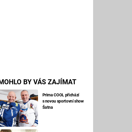
MOHLO BY VÁS ZAJÍMAT
Prima COOL přichází
s novou sportovní show
Šatna