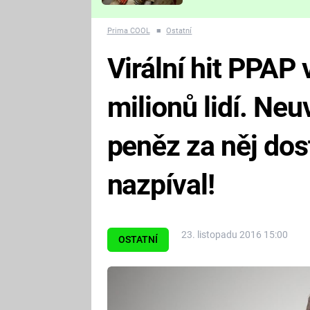
Které děsivé pecky vám
nejvíc zvednou tep?
Prima COOL
■
Ostatní
Virální hit PPAP 
milionů lidí. Neu
peněz za něj dos
nazpíval!
23. listopadu 2016 15:00
OSTATNÍ