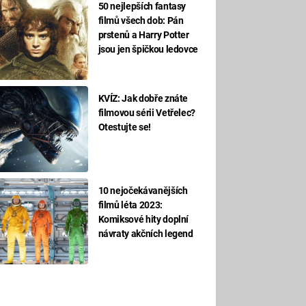
50 nejlepších fantasy
filmů všech dob: Pán
prstenů a Harry Potter
jsou jen špičkou ledovce
KVÍZ: Jak dobře znáte
filmovou sérii Vetřelec?
Otestujte se!
10 nejočekávanějších
filmů léta 2023:
Komiksové hity doplní
návraty akčních legend