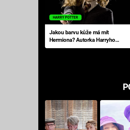
HARRY POTTER
Jakou barvu kůže má mít
Hermiona? Autorka Harryho
Pottera přišla s ráznou
odpovědí
P