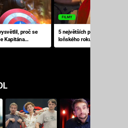
FILMY
ysvětlil, proč se
5 největších propadáků
le Kapitána
loňského roku: Disney na
jediné katastrofě prodělal 200
milionů dolarů
OL