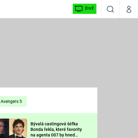
ŽIVĚ
Vyhledávání
Můj p
Prima+
É
CNN Prima NEWS
E
Prima FRESH
ŠÍ
Prima LIVING
E
Prima Ženy
Avengers 5
Prima LAJK
Bývalá castingová šéfka
OOL
Bonda řekla, které favority
Sledujte nás
na agenta 007 by hned