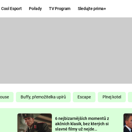
Cool Esport
Pořady
TV Program
Sledujte prima+
Hry
Zábava
MAFIA
ZÁBAVN
GALERI
GTA 6
NEJLEP
KINGDOM
KOMEDI
COME:
DELIVERANCE
CHUCK
House
Buffy, přemožitelka upírů
Escape
Plnej kotel
NORRIS
ESPORT
6 nejbizarnějších momentů z
DEADP
akčních klasik, bez kterých si
slavné filmy už nejde