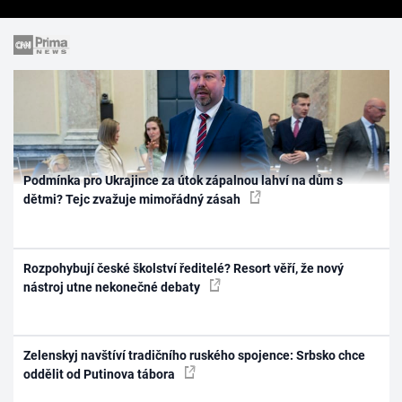
Podmínka pro Ukrajince za útok zápalnou lahví na dům s
dětmi? Tejc zvažuje mimořádný zásah
Rozpohybují české školství ředitelé? Resort věří, že nový
nástroj utne nekonečné debaty
Zelenskyj navštíví tradičního ruského spojence: Srbsko chce
oddělit od Putinova tábora