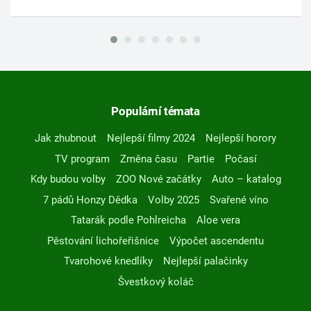
Populární témata
Jak zhubnout
Nejlepší filmy 2024
Nejlepší horory
TV program
Změna času
Partie
Počasí
Kdy budou volby
ZOO Nové začátky
Auto – katalog
7 pádů Honzy Dědka
Volby 2025
Svařené víno
Tatarák podle Pohlreicha
Aloe vera
Pěstování lichořeřišnice
Výpočet ascendentu
Tvarohové knedlíky
Nejlepší palačinky
Švestkový koláč