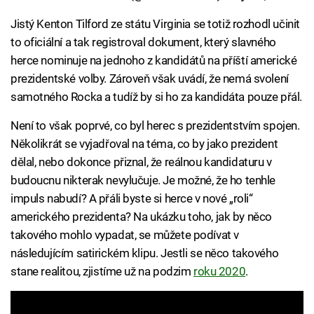
Jistý Kenton Tilford ze státu Virginia se totiž rozhodl učinit
to oficiální a tak registroval dokument, který slavného
herce nominuje na jednoho z kandidátů na příští americké
prezidentské volby. Zároveň však uvádí, že nemá svolení
samotného Rocka a tudíž by si ho za kandidáta pouze přál.
Není to však poprvé, co byl herec s prezidentstvím spojen.
Několikrát se vyjadřoval na téma, co by jako prezident
dělal, nebo dokonce přiznal, že reálnou kandidaturu v
budoucnu nikterak nevylučuje. Je možné, že ho tenhle
impuls nabudí? A přáli byste si herce v nové „roli“
amerického prezidenta? Na ukázku toho, jak by něco
takového mohlo vypadat, se můžete podívat v
následujícím satirickém klipu. Jestli se něco takového
stane realitou, zjistíme už na podzim
roku 2020
.