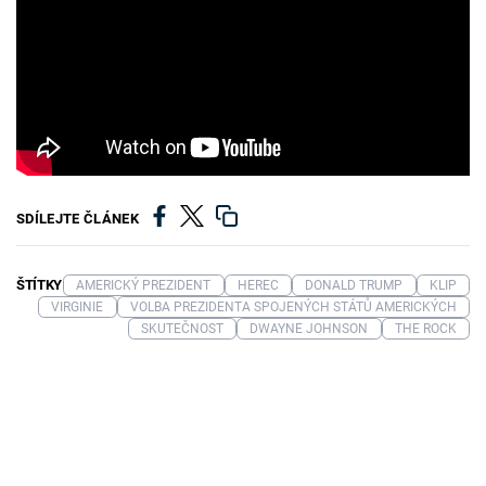
SDÍLEJTE ČLÁNEK
ŠTÍTKY
AMERICKÝ PREZIDENT
HEREC
DONALD TRUMP
KLIP
VIRGINIE
VOLBA PREZIDENTA SPOJENÝCH STÁTŮ AMERICKÝCH
SKUTEČNOST
DWAYNE JOHNSON
THE ROCK