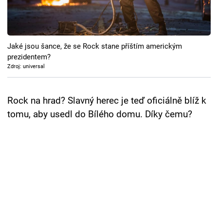
Cool Esport
Pořady
Jaké jsou šance, že se Rock stane příštím americkým
TV Program
prezidentem?
Zdroj: universal
Sledujte prima+
Rock na hrad? Slavný herec je teď oficiálně blíž k
Přihlášení
tomu, aby usedl do Bílého domu. Díky čemu?
Sledujte nás