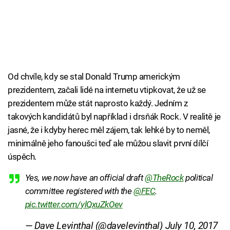
Od chvíle, kdy se stal Donald Trump americkým
prezidentem, začali lidé na internetu vtipkovat, že už se
prezidentem může stát naprosto každý. Jedním z
takových kandidátů byl například i drsňák Rock. V realitě je
jasné, že i kdyby herec měl zájem, tak lehké by to neměl,
minimálně jeho fanoušci teď ale můžou slavit první dílčí
úspěch.
Yes, we now have an official draft
@TheRock
political
committee registered with the
@FEC
.
pic.twitter.com/ylQxuZkOev
— Dave Levinthal (@davelevinthal)
July 10, 2017