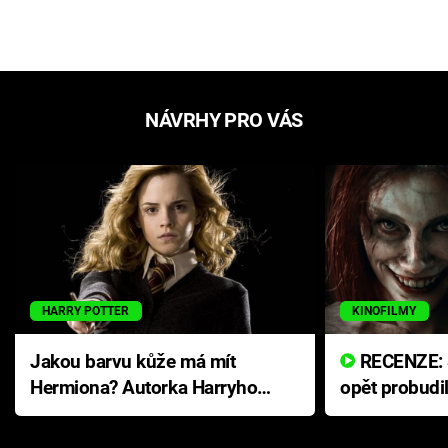
NÁVRHY PRO VÁS
HARRY POTTER
KINOFILMY
Jakou barvu kůže má mít
RECENZE: Smrtelné zlo se
Hermiona? Autorka Harryho
opět probudi
Pottera přišla s ráznou
přichází s n
odpovědí
hororovou n