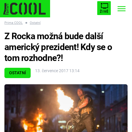
ŽIVĚ
Prima COOL
■
Ostatní
STARHOUSE
BUFFY, PŘEMOŽITELKA UPÍRŮ
Trendy:
Z Rocka možná bude další
ESCAPE
PLNEJ KOTEL
AVENGERS 5
americký prezident! Kdy se o
tom rozhodne?!
13. července 2017 13:14
OSTATNÍ
Témata
Filmy
Seriály
Hry