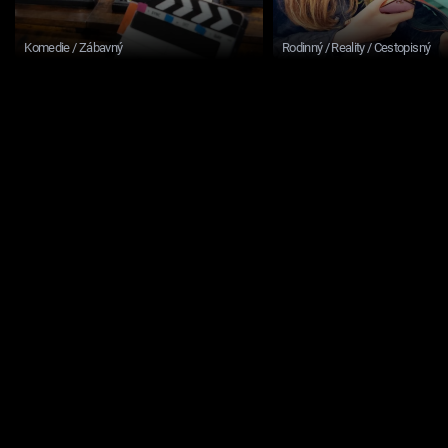
Komedie / Zábavný
Rodinný / Reality / Cestopisný