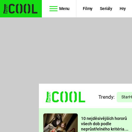
Menu
Filmy
Seriály
Hry
Seriály
Filmy
SIMPSONOVI
STAR WARS
HVĚZDNÁ
AVENGERS
BRÁNA
RYCHLE A
TEORIE
ZBĚSILE 10
Trendy:
VELKÉHO
Star
PREDÁTOR
TŘESKU
10 nejděsivějších hororů
FUTURAMA
všech dob podle
neprůstřelného kritéria.