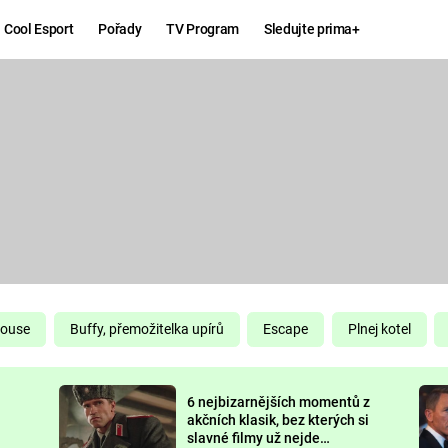
Cool Esport
Pořady
TV Program
Sledujte prima+
Hry
Zábava
MAFIA
ZÁBAVN
GALERI
GTA 6
NEJLEP
KINGDOM
KOMEDI
COME:
DELIVERANCE
CHUCK
House
Buffy, přemožitelka upírů
Escape
Plnej kotel
NORRIS
ESPORT
6 nejbizarnějších momentů z
DEADP
akčních klasik, bez kterých si
slavné filmy už nejde