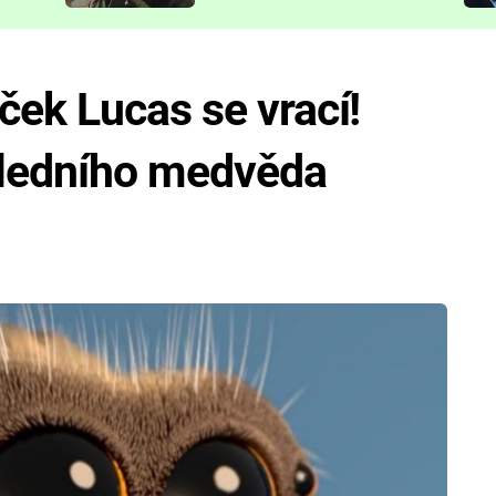
představit
ek Lucas se vrací!
í ledního medvěda