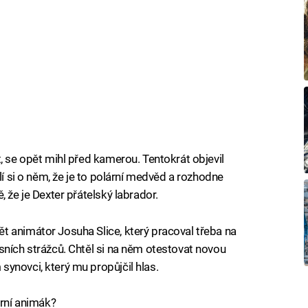
, se opět mihl před kamerou. Tentokrát objevil
lí si o něm, že je to polární medvěd a rozhodne
 že je Dexter přátelský labrador.
 animátor Josuha Slice, který pracoval třeba na
sních strážců. Chtěl si na něm otestovat novou
ynovci, který mu propůjčil hlas.
erní animák?