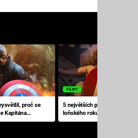
FILMY
ysvětlil, proč se
5 největších propadáků
le Kapitána
loňského roku: Disney na
jediné katastrofě prodělal 200
milionů dolarů