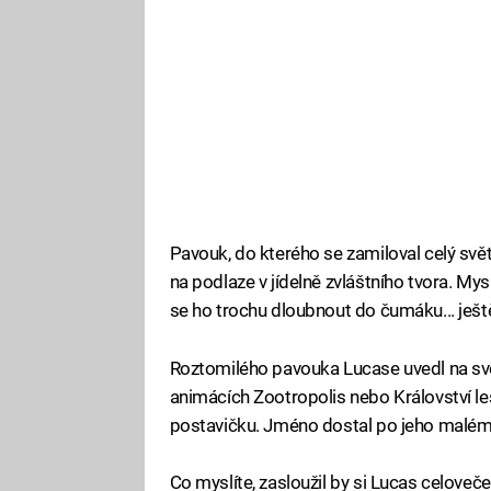
Pavouk, do kterého se zamiloval celý svět
na podlaze v jídelně zvláštního tvora. Mys
se ho trochu dloubnout do čumáku... ještě,
Roztomilého pavouka Lucase uvedl na svět
animácích Zootropolis nebo Království le
postavičku. Jméno dostal po jeho malém s
Co myslíte, zasloužil by si Lucas celoveč