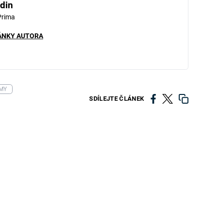
din
Prima
ÁNKY AUTORA
MY
SDÍLEJTE ČLÁNEK