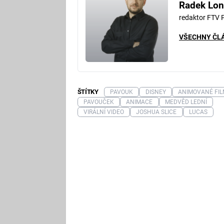
Radek Lon
redaktor FTV 
VŠECHNY ČL
ŠTÍTKY
PAVOUK
DISNEY
ANIMOVANÉ FIL
PAVOUČEK
ANIMACE
MEDVĚD LEDNÍ
VIRÁLNÍ VIDEO
JOSHUA SLICE
LUCAS