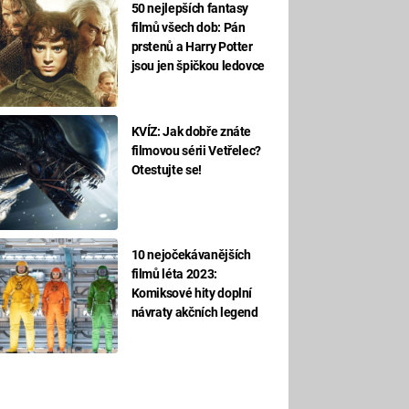
50 nejlepších fantasy
filmů všech dob: Pán
prstenů a Harry Potter
jsou jen špičkou ledovce
KVÍZ: Jak dobře znáte
filmovou sérii Vetřelec?
Otestujte se!
10 nejočekávanějších
filmů léta 2023:
Komiksové hity doplní
návraty akčních legend