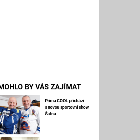
MOHLO BY VÁS ZAJÍMAT
Prima COOL přichází
s novou sportovní show
Šatna