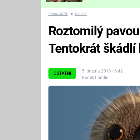
Které děsivé pecky vám
nejvíc zvednou tep?
Prima COOL
■
Ostatní
Roztomilý pavouč
Tentokrát škádl
5. března 2018 16:42
OSTATNÍ
Radek Londin