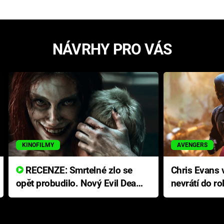
NÁVRHY PRO VÁS
KINOFILMY
AVENGERS
RECENZE: Smrtelné zlo se
Chris Evans v
opět probudilo. Nový Evil Dead
nevrátí do ro
přichází s neodolatelnou
Ameriky
hororovou nabídkou