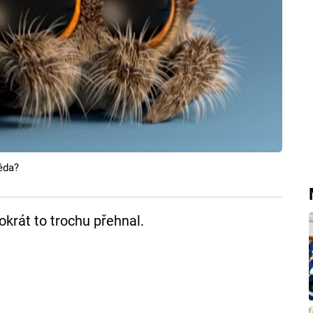
ěda?
okrát to trochu přehnal.