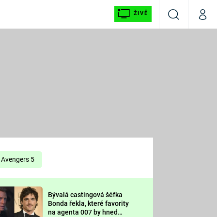
ŽIVĚ
Vyhledávání
Můj p
Prima+
É
CNN Prima NEWS
E
Prima FRESH
ŠÍ
Prima LIVING
E
Prima Ženy
Avengers 5
Prima LAJK
Bývalá castingová šéfka
OOL
Bonda řekla, které favority
Sledujte nás
na agenta 007 by hned