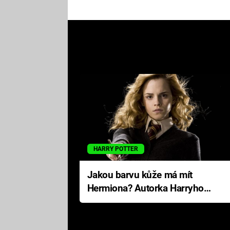
HARRY POTTER
Jakou barvu kůže má mít
Hermiona? Autorka Harryho
Pottera přišla s ráznou
odpovědí