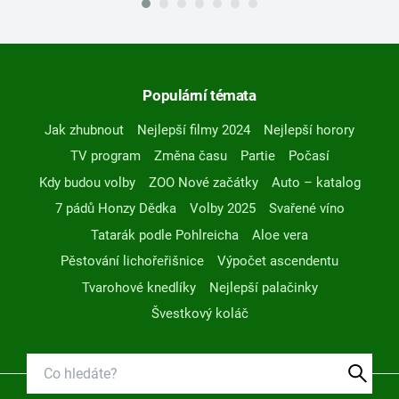
Populární témata
Jak zhubnout
Nejlepší filmy 2024
Nejlepší horory
TV program
Změna času
Partie
Počasí
Kdy budou volby
ZOO Nové začátky
Auto – katalog
7 pádů Honzy Dědka
Volby 2025
Svařené víno
Tatarák podle Pohlreicha
Aloe vera
Pěstování lichořeřišnice
Výpočet ascendentu
Tvarohové knedlíky
Nejlepší palačinky
Švestkový koláč