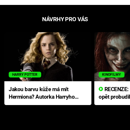
NÁVRHY PRO VÁS
HARRY POTTER
KINOFILMY
Jakou barvu kůže má mít
RECENZE: Smrtelné zlo se
Hermiona? Autorka Harryho
opět probudi
Pottera přišla s ráznou
přichází s n
odpovědí
hororovou n