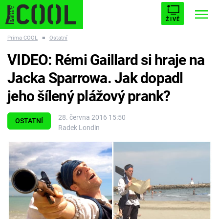
ŽIVĚ
Prima COOL
■
Ostatní
STARHOUSE
BUFFY, PŘEMOŽITELKA UPÍRŮ
Trendy:
VIDEO: Rémi Gaillard si hraje na
ESCAPE
PLNEJ KOTEL
AVENGERS 5
Jacka Sparrowa. Jak dopadl
jeho šílený plážový prank?
28. června 2016 15:50
OSTATNÍ
Radek Londin
Témata
Filmy
Seriály
Hry