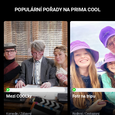
POPULÁRNÍ POŘADY NA PRIMA COOL
PŘEHRÁT
PŘEHRÁT
Mezi COOLky
Fotr na tripu
Komedie / Zábavný
Rodinný / Cestopisný