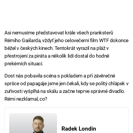
Asi nemusíme představovat krále všech pranksterů
Rémiho Gaiilarda, vždyť jeho celovečerní film WTF dokonce
běžel v českých kinech. Tentokrát vyrazil na pláž v
přestrojení za piráta a několik lidí dostal do hodně
prekérních situací.
Dost nás pobavila scéna s pokladem a při závěrečné
spršce od papagáje jsme jen čekali, kdy se politý chlápek v
zuřivosti vyšplhá na skálu a začne teprve správné divadlo.
Rémi nezklamal, co?
Radek Londin