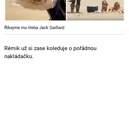
Cool Esport
Pořady
Říkejme mu třeba Jack Gaillard
TV Program
Sledujte prima+
Rémik už si zase koleduje o pořádnou
nakládačku.
Přihlášení
Sledujte nás