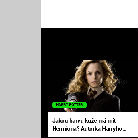
HARRY POTTER
Jakou barvu kůže má mít
Hermiona? Autorka Harryho
Pottera přišla s ráznou