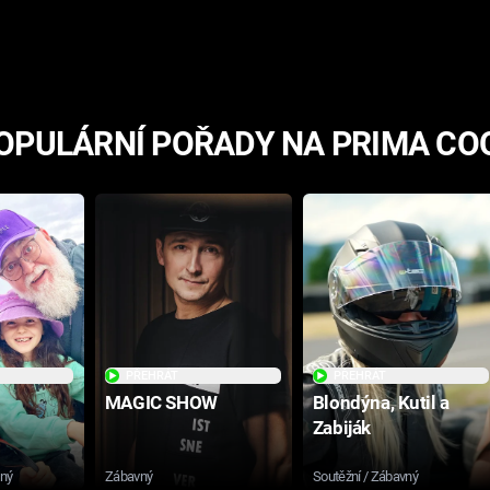
hororovou nabídkou
OPULÁRNÍ POŘADY NA PRIMA CO
PŘEHRÁT
PŘEHRÁT
MAGIC SHOW
Blondýna, Kutil a
Zabiják
sný
Zábavný
Soutěžní / Zábavný