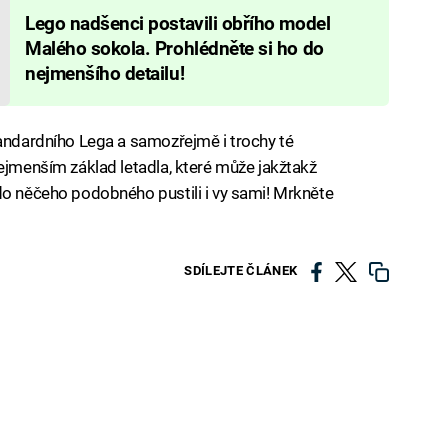
Lego nadšenci postavili obřího model
Malého sokola. Prohlédněte si ho do
nejmenšího detailu!
tandardního Lega a samozřejmě i trochy té
nejmenším základ letadla, které může jakžtakž
do něčeho podobného pustili i vy sami! Mrkněte
SDÍLEJTE ČLÁNEK