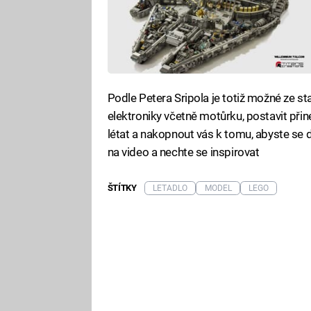
Podle Petera Sripola je totiž možné ze s
elektroniky včetně motůrku, postavit při
létat a nakopnout vás k tomu, abyste se 
na video a nechte se inspirovat
ŠTÍTKY
LETADLO
MODEL
LEGO