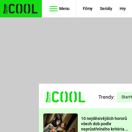
Menu
Filmy
Seriály
Hry
Seriály
Filmy
SIMPSONOVI
STAR WARS
HVĚZDNÁ
AVENGERS
BRÁNA
RYCHLE A
TEORIE
ZBĚSILE 10
Trendy:
VELKÉHO
Star
PREDÁTOR
TŘESKU
10 nejděsivějších hororů
FUTURAMA
všech dob podle
neprůstřelného kritéria.