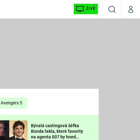
ŽIVĚ
Vyhledávání
Můj p
Prima+
É
CNN Prima NEWS
E
Prima FRESH
ŠÍ
Prima LIVING
E
Prima Ženy
Avengers 5
Prima LAJK
Bývalá castingová šéfka
OOL
Bonda řekla, které favority
Sledujte nás
na agenta 007 by hned