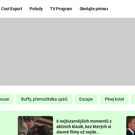
Cool Esport
Pořady
TV Program
Sledujte prima+
Hry
Zábava
MAFIA
ZÁBAVN
GALERI
GTA 6
NEJLEP
KINGDOM
KOMEDI
COME:
DELIVERANCE
CHUCK
House
Buffy, přemožitelka upírů
Escape
Plnej kotel
NORRIS
ESPORT
6 nejbizarnějších momentů z
DEADP
akčních klasik, bez kterých si
slavné filmy už nejde