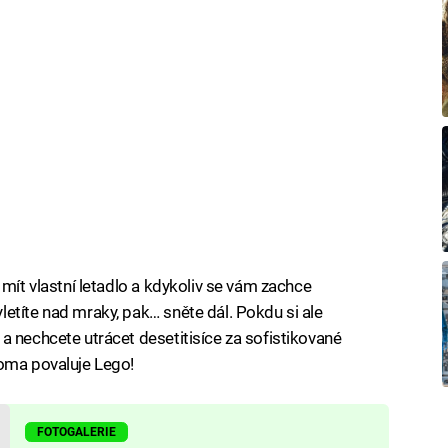
 mít vlastní letadlo a kdykoliv se vám zachce
etíte nad mraky, pak… sněte dál. Pokdu si ale
a nechcete utrácet desetitisíce za sofistikované
doma povaluje Lego!
FOTOGALERIE