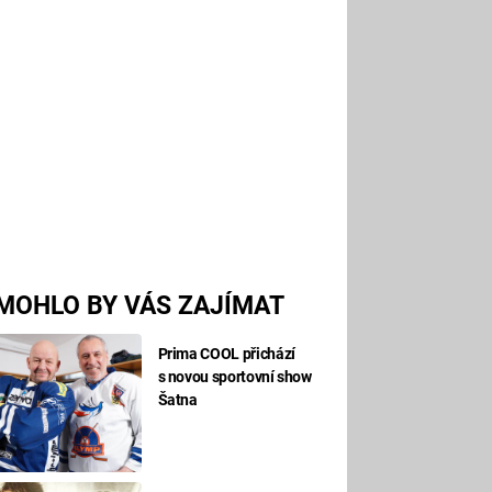
MOHLO BY VÁS ZAJÍMAT
Prima COOL přichází
s novou sportovní show
Šatna