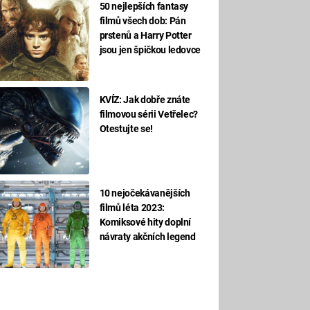
50 nejlepších fantasy
filmů všech dob: Pán
prstenů a Harry Potter
jsou jen špičkou ledovce
KVÍZ: Jak dobře znáte
filmovou sérii Vetřelec?
Otestujte se!
10 nejočekávanějších
filmů léta 2023:
Komiksové hity doplní
návraty akčních legend