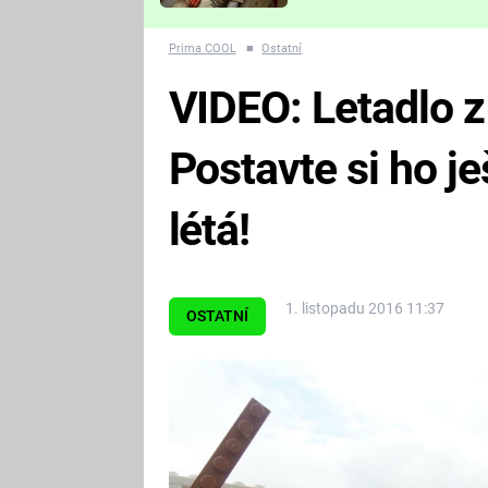
Které děsivé pecky vám
nejvíc zvednou tep?
Prima COOL
■
Ostatní
VIDEO: Letadlo z 
Postavte si ho j
létá!
1. listopadu 2016 11:37
OSTATNÍ