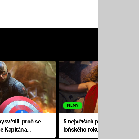
FILMY
ysvětlil, proč se
5 největších propadáků
le Kapitána
loňského roku: Disney na
jediné katastrofě prodělal 200