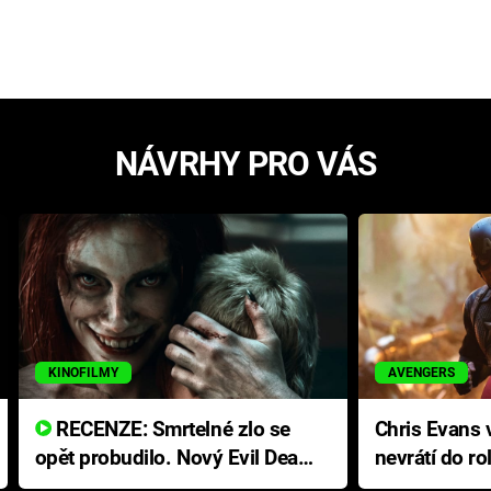
NÁVRHY PRO VÁS
KINOFILMY
AVENGERS
RECENZE: Smrtelné zlo se
Chris Evans v
opět probudilo. Nový Evil Dead
nevrátí do ro
přichází s neodolatelnou
Ameriky