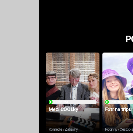
odpovědí
P
PŘEHRÁT
PŘEHRÁT
Mezi COOLky
Fotr na tripu
Komedie / Zábavný
Rodinný / Cestopi