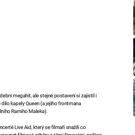
ní megahit, ale stejné postavení si zajistil i
ě dílo kapely Queen (a jejího frontmana
lního Ramiho Maleka).
tě Live Aid, který se filmaři snažili co
 srovnat filmové záběry s těmi fimovými, nejlépe