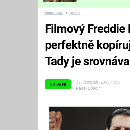
Které děsivé pecky vám
nejvíc zvednou tep?
Prima COOL
■
Ostatní
Filmový Freddie 
perfektně kopíru
Tady je srovnáva
16. listopadu 2018 15:37
OSTATNÍ
Radek Londin