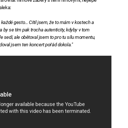
leka:
každé gesto... Cítil jsem, že to mám v kostech a
a by se tím pak trocha autenticity, kdyby v tom
 sedí, ale obětoval jsem to pro tu sílu momentu,
edoval jsem ten koncert pořád dokola."