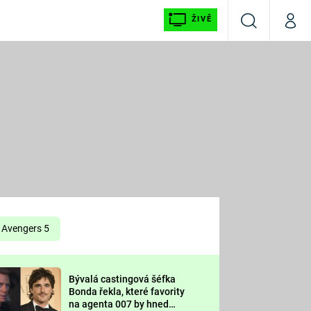
ŽIVĚ
Vyhledávání
Můj p
Prima+
É
CNN Prima NEWS
E
Prima FRESH
ŠÍ
Prima LIVING
E
Prima Ženy
Avengers 5
Prima LAJK
Bývalá castingová šéfka
OOL
Bonda řekla, které favority
Sledujte nás
na agenta 007 by hned