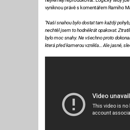
vyniknou právě s komentářem Ramiho Ma
"Naší snahou bylo dostat tam každý pohyb, 
nechtěl jsem to hodněkrát opakovat. Ztratil
bylo moc snahy. Ne všechno proto dokonale
která před kamerou vznikla... Ale jasně, sl