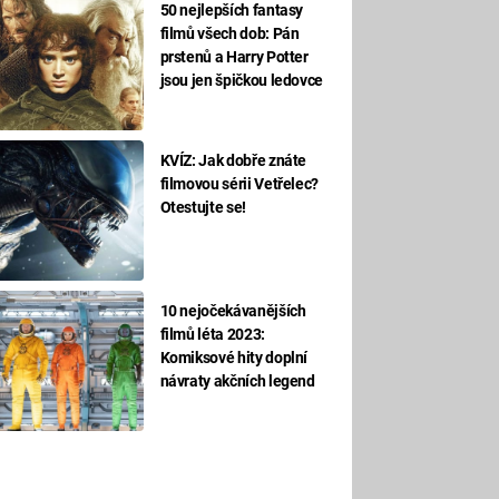
50 nejlepších fantasy
filmů všech dob: Pán
prstenů a Harry Potter
jsou jen špičkou ledovce
KVÍZ: Jak dobře znáte
filmovou sérii Vetřelec?
Otestujte se!
10 nejočekávanějších
filmů léta 2023:
Komiksové hity doplní
návraty akčních legend