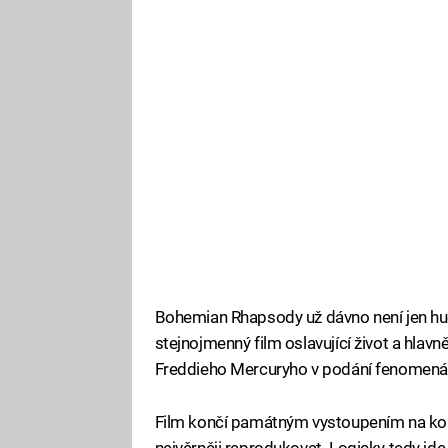
Bohemian Rhapsody už dávno není jen hudeb
stejnojmenný film oslavující život a hlavn
Freddieho Mercuryho v podání fenomená
Film končí památným vystoupením na koncer
nejvěrněji reprodukovat. Logicky tedy jde