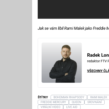
Jak se vám líbil Rami Malek jako Freddie 
Radek Lon
redaktor FTV 
VŠECHNY ČL
ŠTÍTKY
BOHEMIAN RHAPSODY
RAMI MALEK
FREDDIE MERCURY
QUEEN
SROVNÁNÍ
VIRÁLNÍ VIDEO
LIVE AID