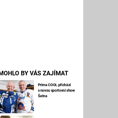
MOHLO BY VÁS ZAJÍMAT
Prima COOL přichází
s novou sportovní show
Šatna