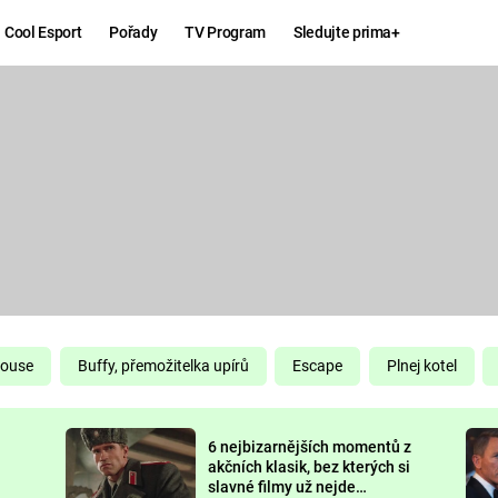
Cool Esport
Pořady
TV Program
Sledujte prima+
Hry
Zábava
MAFIA
ZÁBAVN
GALERI
GTA 6
NEJLEP
KINGDOM
KOMEDI
COME:
DELIVERANCE
CHUCK
House
Buffy, přemožitelka upírů
Escape
Plnej kotel
NORRIS
ESPORT
6 nejbizarnějších momentů z
DEADP
akčních klasik, bez kterých si
slavné filmy už nejde