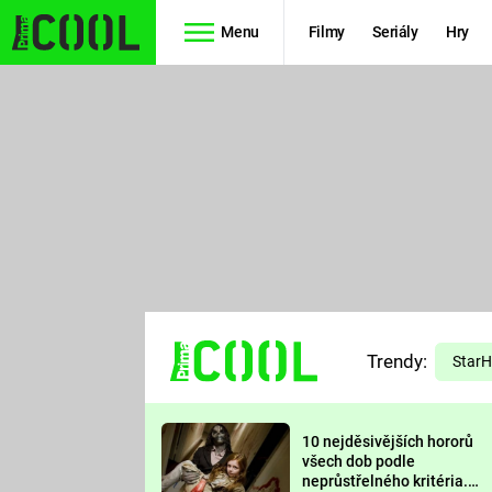
Menu
Filmy
Seriály
Hry
Seriály
Filmy
SIMPSONOVI
STAR WARS
HVĚZDNÁ
AVENGERS
BRÁNA
RYCHLE A
TEORIE
ZBĚSILE 10
Trendy:
VELKÉHO
Star
PREDÁTOR
TŘESKU
10 nejděsivějších hororů
FUTURAMA
všech dob podle
neprůstřelného kritéria.