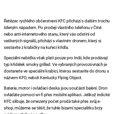
Řetězec rychlého občerstvení KFC přichází s dalším trochu
šíleným nápadem. Po prodeji vlastního telefonu v Číně
nebo anti-internetového stanu, který vás odstíní od
veškerých signálů, přichází s vlastním dronem, který si
sestavíte z krabičky na kuřecí křídla.
Speciální nabídka však platí pouze pro Indii, kde prodávají
typ křidélek smoky grilled. Ve vybraných provozovnách je
dostanete ve speciální krabici, kterou sestavíte do dronu s
názvem KFO, neboli Kentucky Flying Object.
Baterie, motor i ovládací deska jsou součástí balení. Dron
ovládáte pomocí wi-fi přes mobilní aplikaci. Jelikož indické
KFC slibuje, že omezený počet prodá také přes svůj e-
shop, můžeme se těšit, že tuhle bizarní specialitku brzy