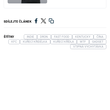
SDÍLEJTE ČLÁNEK
ŠTÍTKY
INDIE
DRON
FAST FOOD
KENTUCKY
ČÍNA
KFC
KUŘECÍ KŘIDÉLKA
KUŘECÍ KŘÍDLA
WTF
GADGET
VTIPNÁ VYCHYTÁVKA