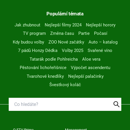
Populární témata
Jak zhubnout
Nejlepší filmy 2024
Nejlepší horory
TV program
Změna času
Partie
Počasí
Kdy budou volby
ZOO Nové začátky
Auto – katalog
7 pádů Honzy Dědka
Volby 2025
Svařené víno
Tatarák podle Pohlreicha
Aloe vera
Pěstování lichořeřišnice
Výpočet ascendentu
Tvarohové knedlíky
Nejlepší palačinky
Švestkový koláč
O FTV Prima
Management