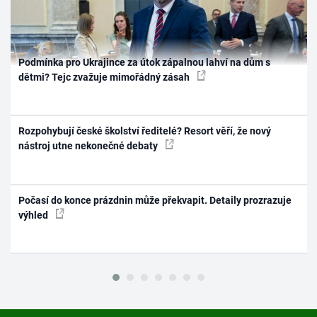
Podmínka pro Ukrajince za útok zápalnou lahví na dům s
dětmi? Tejc zvažuje mimořádný zásah
Rozpohybují české školství ředitelé? Resort věří, že nový
nástroj utne nekonečné debaty
Počasí do konce prázdnin může překvapit. Detaily prozrazuje
výhled