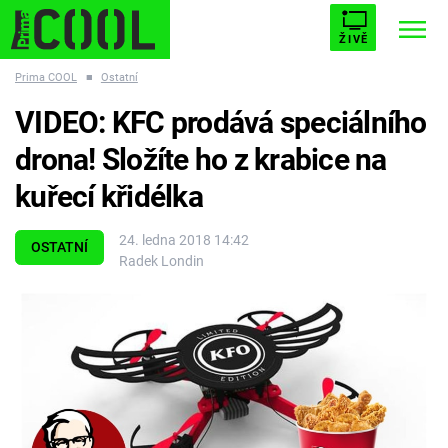
ŽIVĚ
Prima COOL
■
Ostatní
STARHOUSE
BUFFY, PŘEMOŽITELKA UPÍRŮ
Trendy:
VIDEO: KFC prodává speciálního
ESCAPE
PLNEJ KOTEL
AVENGERS 5
drona! Složíte ho z krabice na
kuřecí křidélka
24. ledna 2018 14:42
OSTATNÍ
Radek Londin
Témata
Filmy
Seriály
Hry