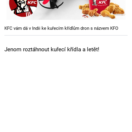
Cool Esport
Pořady
KFC vám dá v Indii ke kuřecím křídlům dron s názvem KFO
TV Program
Sledujte prima+
Jenom roztáhnout kuřecí křídla a letět!
Přihlášení
Sledujte nás