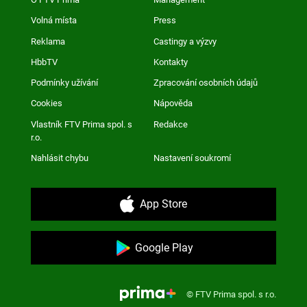
Volná místa
Press
Reklama
Castingy a výzvy
HbbTV
Kontakty
Podmínky užívání
Zpracování osobních údajů
Cookies
Nápověda
Vlastník FTV Prima spol. s
Redakce
r.o.
Nahlásit chybu
Nastavení soukromí
App Store
Google Play
© FTV Prima spol. s r.o.