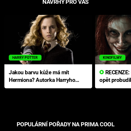
NÁVRHY PRO VÁS
HARRY POTTER
KINOFILMY
Jakou barvu kůže má mít
RECENZE: Smrtelné zlo se
Hermiona? Autorka Harryho
opět probudi
Pottera přišla s ráznou
přichází s n
odpovědí
hororovou n
POPULÁRNÍ POŘADY NA PRIMA COOL