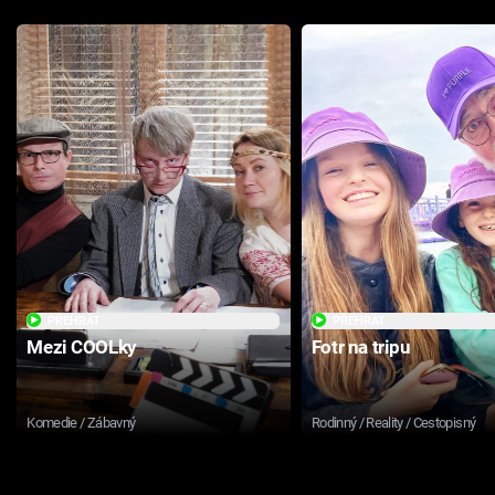
PŘEHRÁT
PŘEHRÁT
Mezi COOLky
Fotr na tripu
Komedie / Zábavný
Rodinný / Reality / Cestopisný