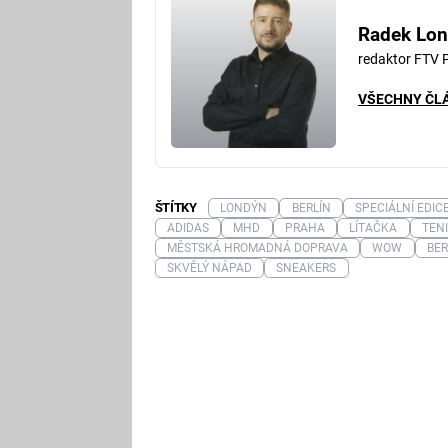
Radek Lon
redaktor FTV 
VŠECHNY ČL
ŠTÍTKY
LONDÝN
BERLÍN
SPECIÁLNÍ EDIC
ADIDAS
MHD
PRAHA
LÍTAČKA
TEN
MĚSTSKÁ HROMADNÁ DOPRAVA
WOW
BER
SKVĚLÝ NÁPAD
SNEAKERS