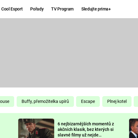
Cool Esport
Pořady
TV Program
Sledujte prima+
Hry
Zábava
MAFIA
ZÁBAVN
GALERI
GTA 6
NEJLEP
KINGDOM
KOMEDI
COME:
DELIVERANCE
CHUCK
House
Buffy, přemožitelka upírů
Escape
Plnej kotel
NORRIS
ESPORT
6 nejbizarnějších momentů z
DEADP
akčních klasik, bez kterých si
slavné filmy už nejde