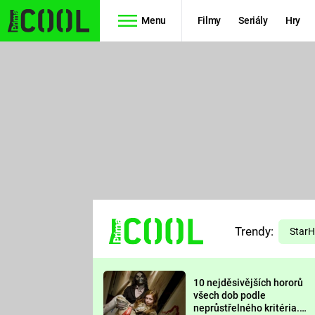
Menu
Filmy
Seriály
Hry
Seriály
Filmy
SIMPSONOVI
STAR WARS
HVĚZDNÁ
AVENGERS
BRÁNA
RYCHLE A
TEORIE
ZBĚSILE 10
Trendy:
VELKÉHO
Star
PREDÁTOR
TŘESKU
10 nejděsivějších hororů
FUTURAMA
všech dob podle
neprůstřelného kritéria.