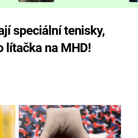
představit
jí speciální tenisky,
ko lítačka na MHD!