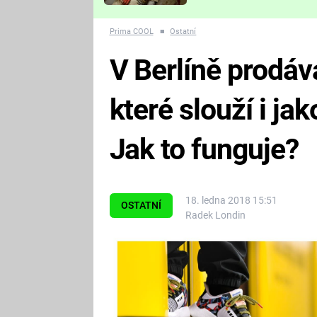
Které děsivé pecky vám
nejvíc zvednou tep?
Prima COOL
■
Ostatní
V Berlíně prodáva
které slouží i ja
Jak to funguje?
18. ledna 2018 15:51
OSTATNÍ
Radek Londin