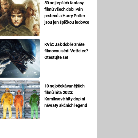
50 nejlepších fantasy
filmů všech dob: Pán
prstenů a Harry Potter
jsou jen špičkou ledovce
KVÍZ: Jak dobře znáte
filmovou sérii Vetřelec?
Otestujte se!
10 nejočekávanějších
filmů léta 2023:
Komiksové hity doplní
návraty akčních legend