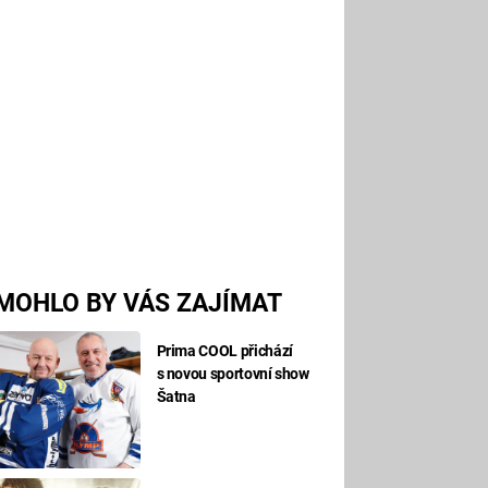
MOHLO BY VÁS ZAJÍMAT
Prima COOL přichází
s novou sportovní show
Šatna