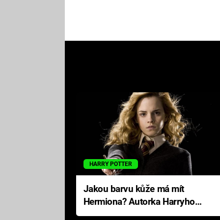
HARRY POTTER
Jakou barvu kůže má mít
Hermiona? Autorka Harryho
Pottera přišla s ráznou