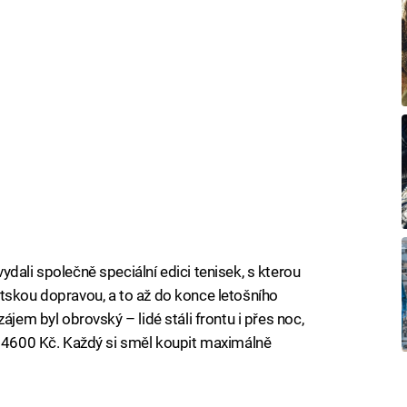
dali společně speciální edici tenisek, s kterou
tskou dopravou, a to až do konce letošního
ájem byl obrovský – lidé stáli frontu i přes noc,
a 4600 Kč. Každý si směl koupit maximálně