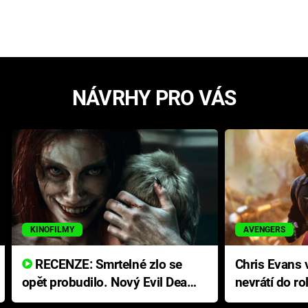
NÁVRHY PRO VÁS
KINOFILMY
AVENGERS
RECENZE: Smrtelné zlo se
Chris Evans v
opět probudilo. Nový Evil Dead
nevrátí do ro
přichází s neodolatelnou
Ameriky