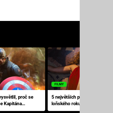
FILMY
ysvětlil, proč se
5 největších propadáků
le Kapitána
loňského roku: Disney na
jediné katastrofě prodělal 200