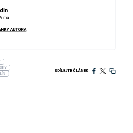
din
Prima
ÁNKY AUTORA
E
ISKY
SDÍLEJTE ČLÁNEK
LÍN