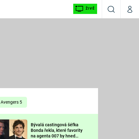
ŽIVĚ
Vyhledávání
Můj p
Prima+
É
CNN Prima NEWS
E
Prima FRESH
ŠÍ
Prima LIVING
E
Prima Ženy
Avengers 5
Prima LAJK
Bývalá castingová šéfka
OOL
Bonda řekla, které favority
Sledujte nás
na agenta 007 by hned