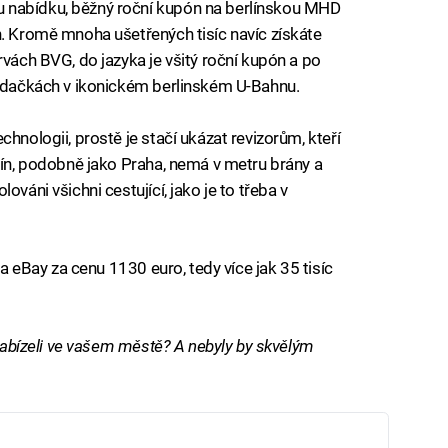
 nabídku, běžný roční kupón na berlínskou MHD
n. Kromě mnoha ušetřených tisíc navíc získáte
rvách BVG, do jazyka je všitý roční kupón a po
sedačkách v ikonickém berlinském U-Bahnu.
hnologii, prostě je stačí ukázat revizorům, kteří
elín, podobně jako Praha, nemá v metru brány a
ováni všichni cestující, jako je to třeba v
na eBay za cenu 1130 euro, tedy více jak 35 tisíc
 nabízeli ve vašem městě? A nebyly by skvělým