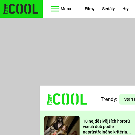
Menu
Filmy
Seriály
Hry
Seriály
Filmy
SIMPSONOVI
STAR WARS
HVĚZDNÁ
AVENGERS
BRÁNA
RYCHLE A
TEORIE
ZBĚSILE 10
Trendy:
VELKÉHO
Star
PREDÁTOR
TŘESKU
10 nejděsivějších hororů
FUTURAMA
všech dob podle
neprůstřelného kritéria.