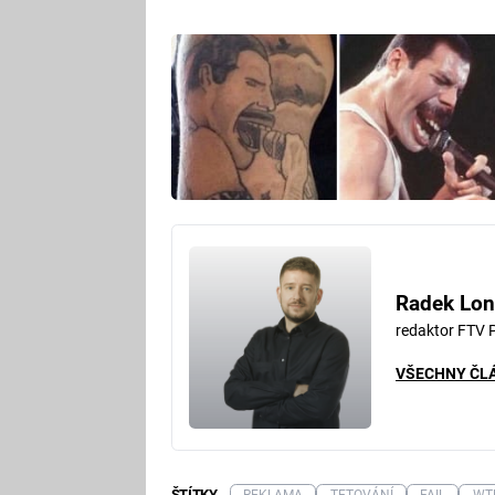
Radek Lon
redaktor FTV 
VŠECHNY ČL
ŠTÍTKY
REKLAMA
TETOVÁNÍ
FAIL
WT