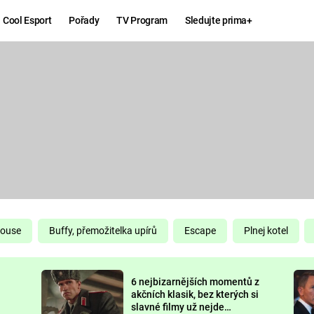
Cool Esport
Pořady
TV Program
Sledujte prima+
Hry
Zábava
MAFIA
ZÁBAVN
GALERI
GTA 6
NEJLEP
KINGDOM
KOMEDI
COME:
DELIVERANCE
CHUCK
House
Buffy, přemožitelka upírů
Escape
Plnej kotel
NORRIS
ESPORT
6 nejbizarnějších momentů z
DEADP
akčních klasik, bez kterých si
slavné filmy už nejde