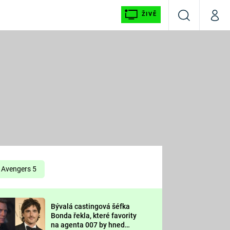
ŽIVĚ
Vyhledávání
Můj p
Prima+
É
CNN Prima NEWS
E
Prima FRESH
ŠÍ
Prima LIVING
E
Prima Ženy
Avengers 5
Prima LAJK
Bývalá castingová šéfka
OOL
Bonda řekla, které favority
Sledujte nás
na agenta 007 by hned