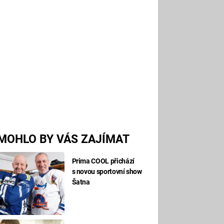
MOHLO BY VÁS ZAJÍMAT
Prima COOL přichází
s novou sportovní show
Šatna