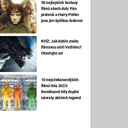
50 nejlepších fantasy
filmů všech dob: Pán
prstenů a Harry Potter
jsou jen špičkou ledovce
KVÍZ: Jak dobře znáte
filmovou sérii Vetřelec?
Otestujte se!
10 nejočekávanějších
filmů léta 2023:
Komiksové hity doplní
návraty akčních legend