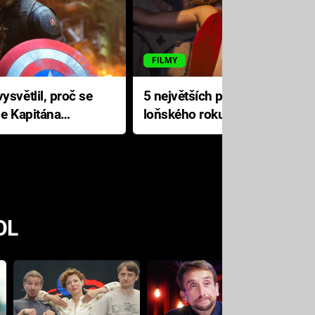
FILMY
ysvětlil, proč se
5 největších propadáků
le Kapitána
loňského roku: Disney na
jediné katastrofě prodělal 200
milionů dolarů
OL