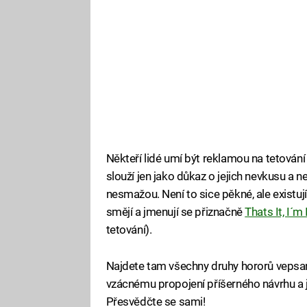
Někteří lidé umí být reklamou na tetován
slouží jen jako důkaz o jejich nevkusu a n
nesmažou. Není to sice pěkné, ale existu
smějí a jmenují se přiznačně
Thats It, I´
tetování).
Najdete tam všechny druhy hororů vepsan
vzácnému propojení příšerného návrhu a ješ
Přesvědčte se sami!