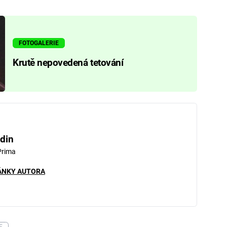
FOTOGALERIE
Krutě nepovedená tetování
din
Prima
ÁNKY AUTORA
F