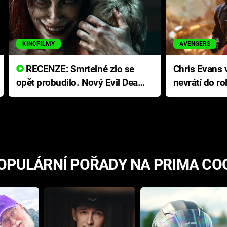
KINOFILMY
AVENGERS
RECENZE: Smrtelné zlo se
Chris Evans v
opět probudilo. Nový Evil Dead
nevrátí do ro
přichází s neodolatelnou
Ameriky
hororovou nabídkou
OPULÁRNÍ POŘADY NA PRIMA CO