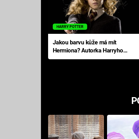
HARRY POTTER
Jakou barvu kůže má mít
Hermiona? Autorka Harryho
Pottera přišla s ráznou
odpovědí
P