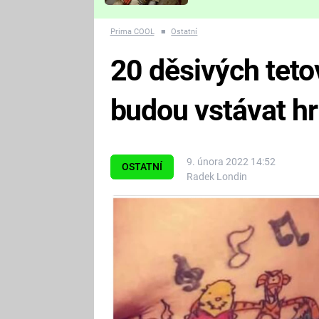
Které děsivé pecky vám
nejvíc zvednou tep?
Prima COOL
■
Ostatní
20 děsivých teto
budou vstávat hr
9. února 2022 14:52
OSTATNÍ
Radek Londin