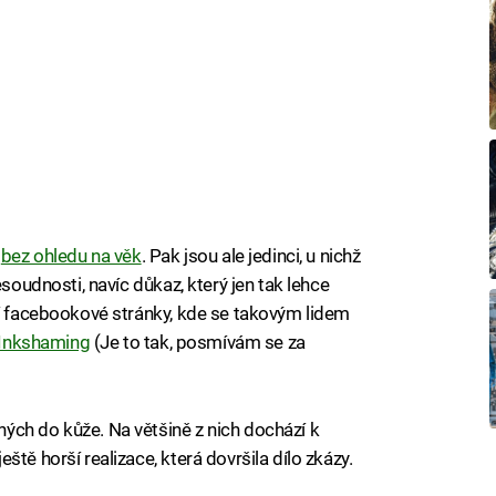
í
bez ohledu na věk
. Pak jsou ale jedinci, u nichž
esoudnosti, navíc důkaz, který jen tak lehce
jí facebookové stránky, kde se takovým lidem
m Inkshaming
(Je to tak, posmívám se za
ých do kůže. Na většině z nich dochází k
tě horší realizace, která dovršila dílo zkázy.