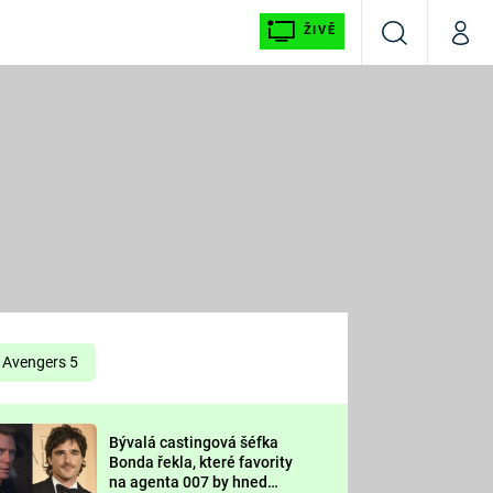
ŽIVĚ
Vyhledávání
Můj p
Prima+
É
CNN Prima NEWS
E
Prima FRESH
ŠÍ
Prima LIVING
E
Prima Ženy
Avengers 5
Prima LAJK
Bývalá castingová šéfka
OOL
Bonda řekla, které favority
Sledujte nás
na agenta 007 by hned