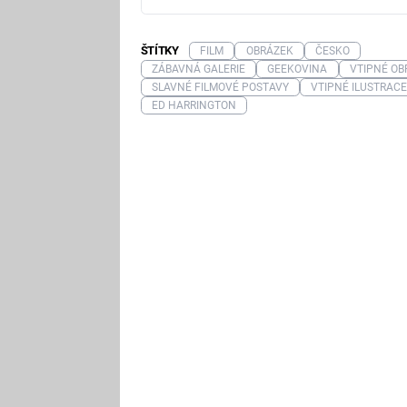
ŠTÍTKY
FILM
OBRÁZEK
ČESKO
ZÁBAVNÁ GALERIE
GEEKOVINA
VTIPNÉ OB
SLAVNÉ FILMOVÉ POSTAVY
VTIPNÉ ILUSTRAC
ED HARRINGTON