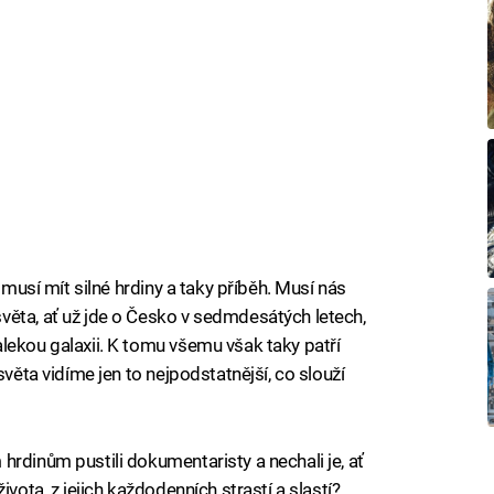
 musí mít silné hrdiny a taky příběh. Musí nás
věta, ať už jde o Česko v sedmdesátých letech,
lekou galaxii. K tomu všemu však taky patří
světa vidíme jen to nejpodstatnější, co slouží
hrdinům pustili dokumentaristy a nechali je, ať
ivota, z jejich každodenních strastí a slastí?