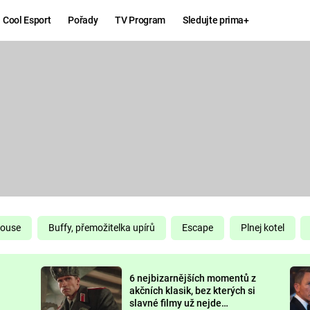
Cool Esport
Pořady
TV Program
Sledujte prima+
Hry
Zábava
MAFIA
ZÁBAVN
GALERI
GTA 6
NEJLEP
KINGDOM
KOMEDI
COME:
DELIVERANCE
CHUCK
House
Buffy, přemožitelka upírů
Escape
Plnej kotel
NORRIS
ESPORT
6 nejbizarnějších momentů z
DEADP
akčních klasik, bez kterých si
slavné filmy už nejde