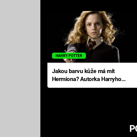
HARRY POTTER
Jakou barvu kůže má mít
Hermiona? Autorka Harryho
Pottera přišla s ráznou
odpovědí
P