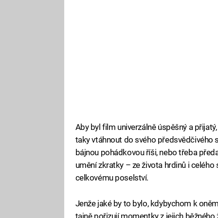
Aby byl film univerzálně úspěšný a přijatý,
taky vtáhnout do svého předsvědčivého s
bájnou pohádkovou říši, nebo třeba předa
umění zkratky – ze života hrdinů i celého 
celkovému poselství.
Jenže jaké by to bylo, kdybychom k oněm 
tajně pořizují momentky z jejich běžného ž