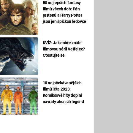
50 nejlepších fantasy
filmů všech dob: Pán
prstenů a Harry Potter
jsou jen špičkou ledovce
KVÍZ: Jak dobře znáte
filmovou sérii Vetřelec?
Otestujte se!
10 nejočekávanějších
filmů léta 2023:
Komiksové hity doplní
návraty akčních legend