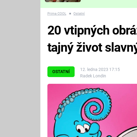
Které děsivé pecky vám
nejvíc zvednou tep?
Prima COOL
■
Ostatní
20 vtipných obrá
tajný život slav
12. ledna 2023 17:15
OSTATNÍ
Radek Londin