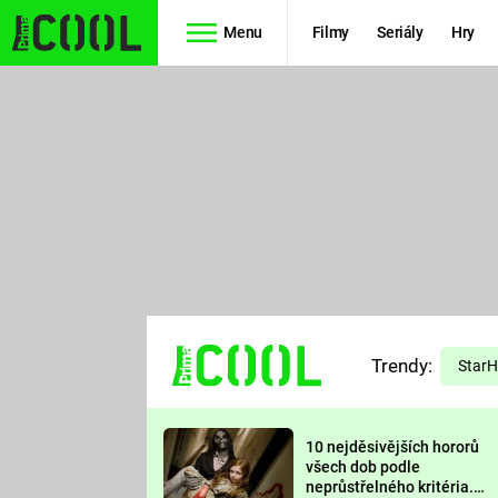
Menu
Filmy
Seriály
Hry
Seriály
Filmy
SIMPSONOVI
STAR WARS
HVĚZDNÁ
AVENGERS
BRÁNA
RYCHLE A
TEORIE
ZBĚSILE 10
Trendy:
VELKÉHO
Star
PREDÁTOR
TŘESKU
10 nejděsivějších hororů
FUTURAMA
všech dob podle
neprůstřelného kritéria.