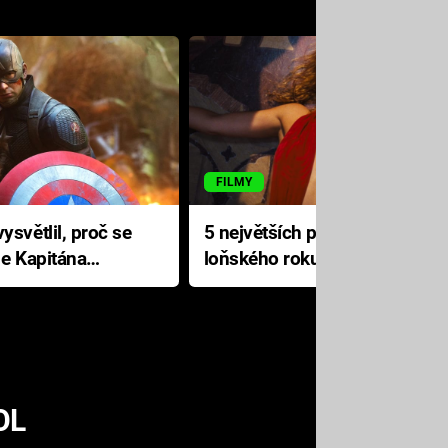
FILMY
ysvětlil, proč se
5 největších propadáků
le Kapitána
loňského roku: Disney na
jediné katastrofě prodělal 200
milionů dolarů
OL