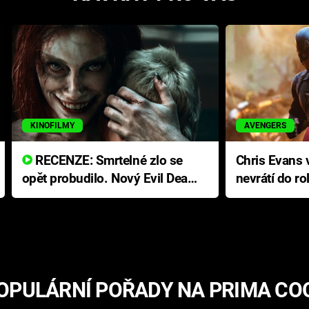
KINOFILMY
AVENGERS
RECENZE: Smrtelné zlo se
Chris Evans v
opět probudilo. Nový Evil Dead
nevrátí do ro
přichází s neodolatelnou
Ameriky
hororovou nabídkou
OPULÁRNÍ POŘADY NA PRIMA CO