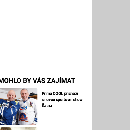
MOHLO BY VÁS ZAJÍMAT
Prima COOL přichází
s novou sportovní show
Šatna