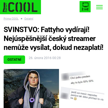
ŽIVĚ
Prima COOL
■
Ostatní
STARHOUSE
BUFFY, PŘEMOŽITELKA UPÍRŮ
Trendy:
SVINSTVO: Fattyho vydírají!
ESCAPE
PLNEJ KOTEL
AVENGERS 5
Nejúspěšnější český streamer
nemůže vysílat, dokud nezaplatí!
26. února 2016 00:28
OSTATNÍ
Témata
Filmy
Seriály
Hry