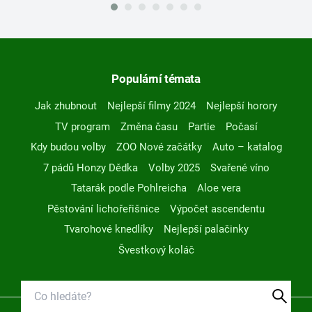
Populární témata
Jak zhubnout
Nejlepší filmy 2024
Nejlepší horory
TV program
Změna času
Partie
Počasí
Kdy budou volby
ZOO Nové začátky
Auto – katalog
7 pádů Honzy Dědka
Volby 2025
Svařené víno
Tatarák podle Pohlreicha
Aloe vera
Pěstování lichořeřišnice
Výpočet ascendentu
Tvarohové knedlíky
Nejlepší palačinky
Švestkový koláč