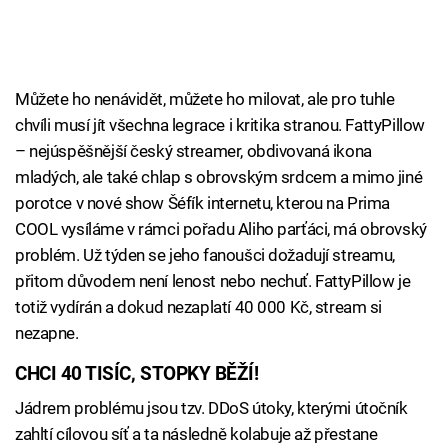
Můžete ho nenávidět, můžete ho milovat, ale pro tuhle
chvíli musí jít všechna legrace i kritika stranou. FattyPillow
– nejúspěšnější český streamer, obdivovaná ikona
mladých, ale také chlap s obrovským srdcem a mimo jiné
porotce v nové show Šéfík internetu, kterou na Prima
COOL vysíláme v rámci pořadu Aliho parťáci, má obrovský
problém. Už týden se jeho fanoušci dožadují streamu,
přitom důvodem není lenost nebo nechuť. FattyPillow je
totiž vydírán a dokud nezaplatí 40 000 Kč, stream si
nezapne.
CHCI 40 TISÍC, STOPKY BĚŽÍ!
Jádrem problému jsou tzv. DDoS útoky, kterými útočník
zahltí cílovou síť a ta následně kolabuje až přestane