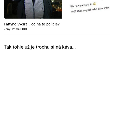
Cool Esport
Pořady
Fattyho vydírají, co na to policie?
TV Program
Zdroj: Prima COOL
Sledujte prima+
Tak tohle už je trochu silná káva...
Přihlášení
Sledujte nás