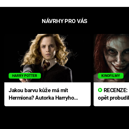
NÁVRHY PRO VÁS
HARRY POTTER
KINOFILMY
Jakou barvu kůže má mít
RECENZE: Smrtelné zlo se
Hermiona? Autorka Harryho
opět probudi
Pottera přišla s ráznou
přichází s n
odpovědí
hororovou n