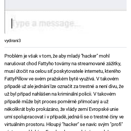
vydirani3
Problém je však v tom, že aby mladý "hacker" mohl
narušovat chod Fattyho továrny na streamované zážitky,
musí útočit na celou síť poskytovatele internetu, kterého
FattyPillow ve svém pražském bytě využívá. V takovém
případě už ale jednání lze označit za trestné a není divu, že
už byl případ nahlášen na kriminální policii. V takovém
případě může být proces poměrně přímočarý a už
několikrát bylo prokázáno, že vlády zemí Evropské unie
umí spolupracovat i v případě, jedná-li se o trestné činy ve
virtuálním prostoru. Hloupý "hacker" se navíc svým "profi"