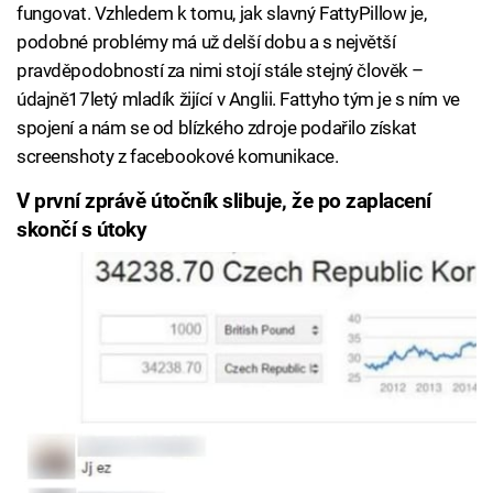
fungovat. Vzhledem k tomu, jak slavný FattyPillow je,
podobné problémy má už delší dobu a s největší
pravděpodobností za nimi stojí stále stejný člověk –
údajně17letý mladík žijící v Anglii. Fattyho tým je s ním ve
spojení a nám se od blízkého zdroje podařilo získat
screenshoty z facebookové komunikace.
V první zprávě útočník slibuje, že po zaplacení
skončí s útoky