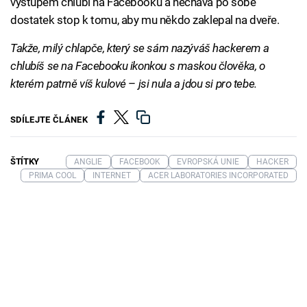
výstupem chlubí na Facebooku a nechává po sobě
dostatek stop k tomu, aby mu někdo zaklepal na dveře.
Takže, milý chlapče, který se sám nazýváš hackerem a
chlubíš se na Facebooku ikonkou s maskou člověka, o
kterém patrně víš kulové
–
jsi nula a jdou si pro tebe.
SDÍLEJTE ČLÁNEK
ŠTÍTKY
ANGLIE
FACEBOOK
EVROPSKÁ UNIE
HACKER
PRIMA COOL
INTERNET
ACER LABORATORIES INCORPORATED