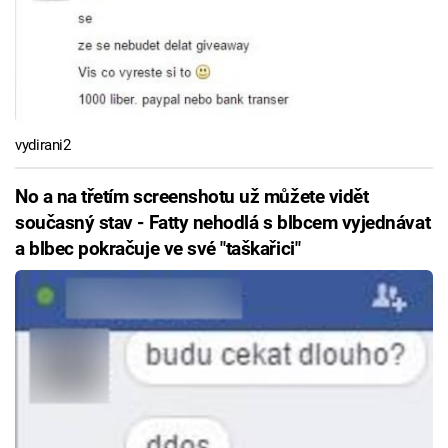
vydirani2
No a na třetím screenshotu už můžete vidět
současný stav - Fatty nehodlá s blbcem vyjednávat
a blbec pokračuje ve své "taškařici"