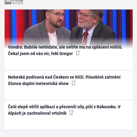
Vondra: Babiše nehlídáte, ale svítíte mu na uplácení voličů.
Čekal jsem od vás víc, řekl Gregor
Nebeská podívaná nad Českem se blíží. Působivé zatmění
Slunce doplní meteorická show
Češi slepě věřili aplikaci a přecenili síly, píší v Rakousku. V
Alpách je zachraňoval vrtulník