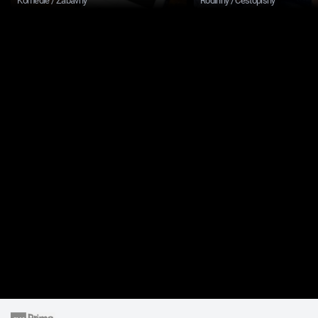
Komedie / Zábavný
Rodinný / Cestopisný