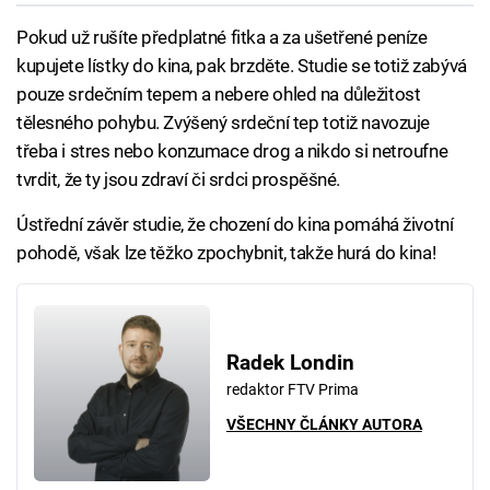
Pokud už rušíte předplatné fitka a za ušetřené peníze
kupujete lístky do kina, pak brzděte. Studie se totiž zabývá
pouze srdečním tepem a nebere ohled na důležitost
tělesného pohybu. Zvýšený srdeční tep totiž navozuje
třeba i stres nebo konzumace drog a nikdo si netroufne
tvrdit, že ty jsou zdraví či srdci prospěšné.
Ústřední závěr studie, že chození do kina pomáhá životní
pohodě, však lze těžko zpochybnit, takže hurá do kina!
Radek Londin
redaktor FTV Prima
VŠECHNY ČLÁNKY AUTORA