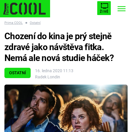
ŽIVĚ
Prima COOL
■
Ostatní
STARHOUSE
BUFFY, PŘEMOŽITELKA UPÍRŮ
Trendy:
Chození do kina je prý stejně
ESCAPE
PLNEJ KOTEL
AVENGERS 5
zdravé jako návštěva fitka.
Nemá ale nová studie háček?
16. ledna 2020 11:13
OSTATNÍ
Radek Londin
Témata
Filmy
Seriály
Hry