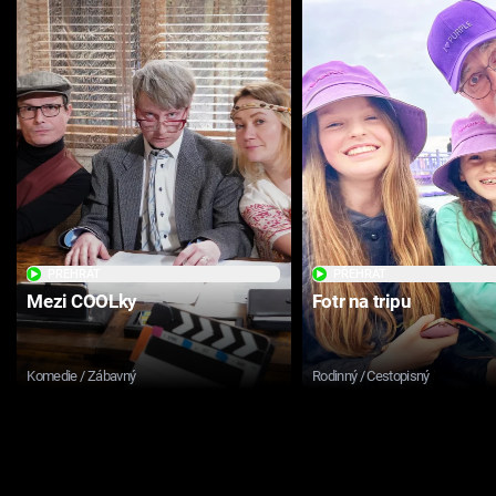
PŘEHRÁT
PŘEHRÁT
Mezi COOLky
Fotr na tripu
Komedie / Zábavný
Rodinný / Cestopisný