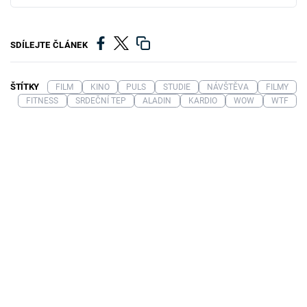
SDÍLEJTE ČLÁNEK
ŠTÍTKY
FILM
KINO
PULS
STUDIE
NÁVŠTĚVA
FILMY
FITNESS
SRDEČNÍ TEP
ALADIN
KARDIO
WOW
WTF