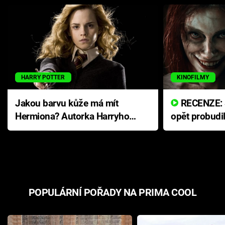
HARRY POTTER
KINOFILMY
Jakou barvu kůže má mít
RECENZE: Smrtelné zlo se
Hermiona? Autorka Harryho
opět probudi
Pottera přišla s ráznou
přichází s n
odpovědí
hororovou n
POPULÁRNÍ POŘADY NA PRIMA COOL