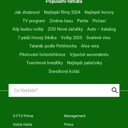
Populární témata
Jak zhubnout
Nejlepší filmy 2024
Nejlepší horory
TV program
Změna času
Partie
Počasí
Kdy budou volby
ZOO Nové začátky
Auto – katalog
7 pádů Honzy Dědka
Volby 2025
Svařené víno
Tatarák podle Pohlreicha
Aloe vera
Pěstování lichořeřišnice
Výpočet ascendentu
Tvarohové knedlíky
Nejlepší palačinky
Švestkový koláč
O FTV Prima
Management
Volná místa
Press