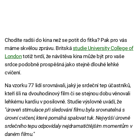
Chodíte radši do kina než se potit do fitka? Pak pro vás
máme skvělou zprávu. Britská
studie University College of
London
totiž tvrdí, že návštěva kina může být pro vaše
srdce podobně prospěšná jako stejně dlouhé lehké
cvičení.
Na vzorku 77 lidí srovnávali, jaký je srdeční tep účastníků,
kteří šli na dvouhodinový film či se stejnou dobu věnovali
lehkému kardiu v posilovně. Studie výslovně uvádí, že
"úroveň stimulace při sledování filmu byla srovnatelná s
úrovní cvičení, které pomáhá spalovat tuk. Nejvyšší úrovně
srdečního tepu odpovídaly nejdramatičtějším momentům v
daném filmu."