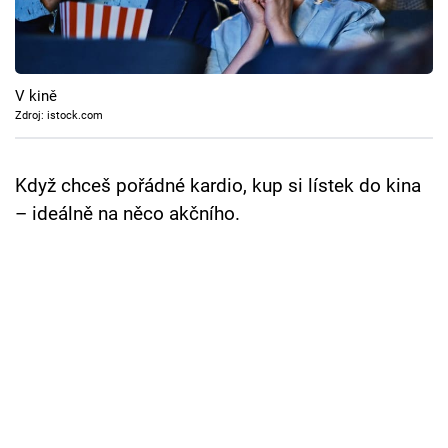
Cool Esport
Pořady
V kině
TV Program
Zdroj: istock.com
Sledujte prima+
Když chceš pořádné kardio, kup si lístek do kina
– ideálně na něco akčního.
Přihlášení
Sledujte nás