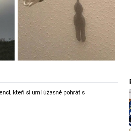
enci, kteří si umí úžasně pohrát s