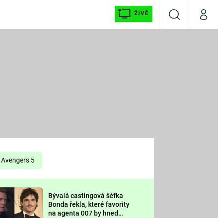
ŽIVĚ
Vyhledávání
Můj p
Prima+
É
CNN Prima NEWS
E
Prima FRESH
ŠÍ
Prima LIVING
E
Prima Ženy
Avengers 5
Prima LAJK
Bývalá castingová šéfka
OOL
Bonda řekla, které favority
Sledujte nás
na agenta 007 by hned