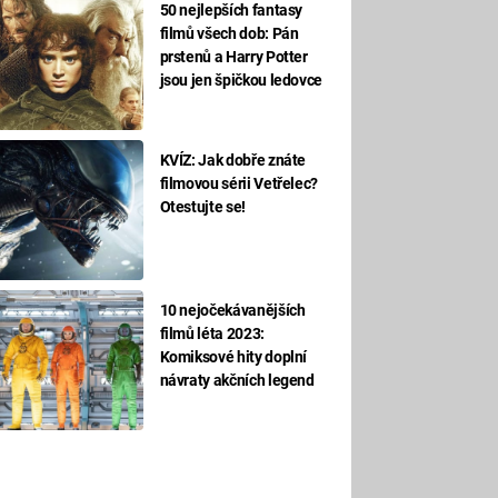
50 nejlepších fantasy
filmů všech dob: Pán
prstenů a Harry Potter
jsou jen špičkou ledovce
KVÍZ: Jak dobře znáte
filmovou sérii Vetřelec?
Otestujte se!
10 nejočekávanějších
filmů léta 2023:
Komiksové hity doplní
návraty akčních legend