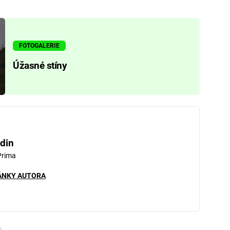
FOTOGALERIE
Úžasné stíny
din
Prima
ÁNKY AUTORA