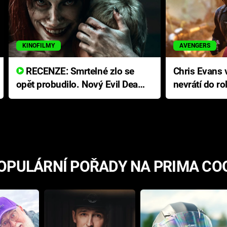
KINOFILMY
AVENGERS
RECENZE: Smrtelné zlo se
Chris Evans v
opět probudilo. Nový Evil Dead
nevrátí do ro
přichází s neodolatelnou
Ameriky
hororovou nabídkou
OPULÁRNÍ POŘADY NA PRIMA CO