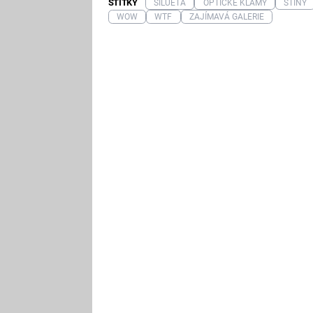
ŠTÍTKY
SILUETA
OPTICKÉ KLAMY
STÍNY
WOW
WTF
ZAJÍMAVÁ GALERIE