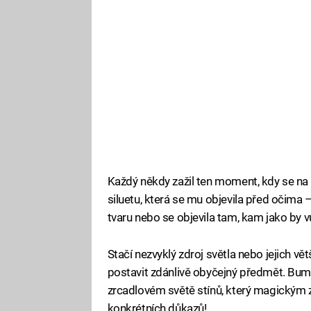
Každý někdy zažil ten moment, kdy se na chv
siluetu, která se mu objevila před očima –
tvaru nebo se objevila tam, kam jako by v
Stačí nezvyklý zdroj světla nebo jejich v
postavit zdánlivě obyčejný předmět. Bum! N
zrcadlovém světě stínů, který magickým
konkrétních důkazů!