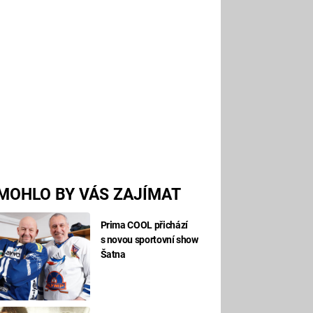
MOHLO BY VÁS ZAJÍMAT
Prima COOL přichází
s novou sportovní show
Šatna