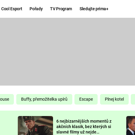
Cool Esport
Pořady
TV Program
Sledujte prima+
Hry
Zábava
MAFIA
ZÁBAVN
GALERI
GTA 6
NEJLEP
KINGDOM
KOMEDI
COME:
DELIVERANCE
CHUCK
House
Buffy, přemožitelka upírů
Escape
Plnej kotel
NORRIS
ESPORT
6 nejbizarnějších momentů z
DEADP
akčních klasik, bez kterých si
slavné filmy už nejde