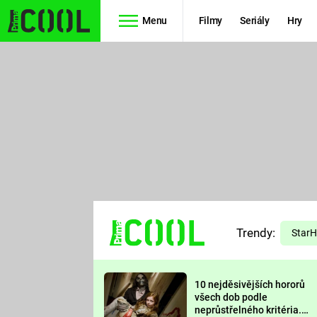
Menu
Filmy
Seriály
Hry
Seriály
Filmy
SIMPSONOVI
STAR WARS
HVĚZDNÁ
AVENGERS
BRÁNA
RYCHLE A
TEORIE
ZBĚSILE 10
Trendy:
VELKÉHO
Star
PREDÁTOR
TŘESKU
10 nejděsivějších hororů
FUTURAMA
všech dob podle
neprůstřelného kritéria.