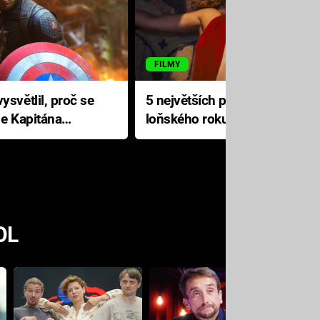
FILMY
ysvětlil, proč se
5 největších propadáků
le Kapitána
loňského roku: Disney na
jediné katastrofě prodělal 200
milionů dolarů
OL