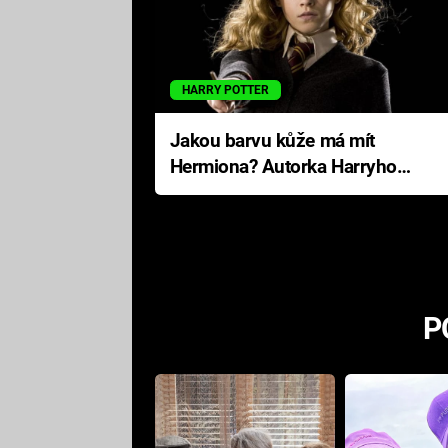
HARRY POTTER
Jakou barvu kůže má mít
Hermiona? Autorka Harryho
Pottera přišla s ráznou
odpovědí
P