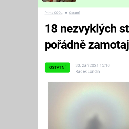
Které děsivé pecky vám
nejvíc zvednou tep?
Prima COOL
■
Ostatní
18 nezvyklých st
pořádně zamotaj
30. září 2021 15:10
OSTATNÍ
Radek Londin