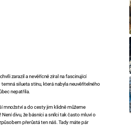
íli zarazil a nevěřícně zíral na fascinující
 temná silueta stínu, která nabyla neuvěřitelného
ůbec nepatřila.
ětší množství a do cesty jim klidně můžeme
ení divu, že básníci a snílci tak často mluví o
 způsobem přerůstá ten náš. Tady máte pár