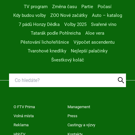
TV program
Změna času
Partie
Počasí
Kdy budou volby
ZOO Nové začátky
Auto – katalog
7 pádů Honzy Dědka
Volby 2025
Svařené víno
Tatarák podle Pohlreicha
Aloe vera
Pěstování lichořeřišnice
Výpočet ascendentu
Tvarohové knedlíky
Nejlepší palačinky
Švestkový koláč
O FTV Prima
Management
Volná místa
Press
Reklama
Castingy a výzvy
HbbTV
Kontakty