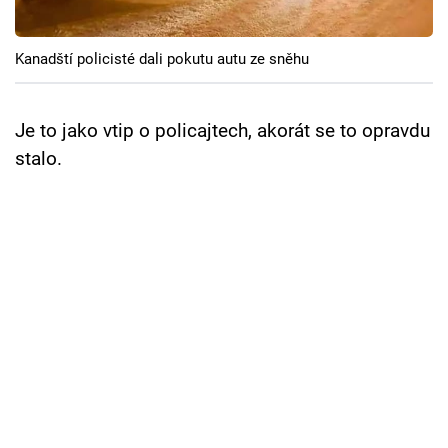
Cool Esport
Kanadští policisté dali pokutu autu ze sněhu
Pořady
TV Program
Je to jako vtip o policajtech, akorát se to opravdu
stalo.
Sledujte prima+
Přihlášení
Sledujte nás