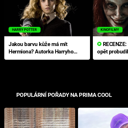
HARRY POTTER
KINOFILMY
Jakou barvu kůže má mít
RECENZE: Smrtelné zlo se
Hermiona? Autorka Harryho
opět probudi
Pottera přišla s ráznou
přichází s n
odpovědí
hororovou n
POPULÁRNÍ POŘADY NA PRIMA COOL