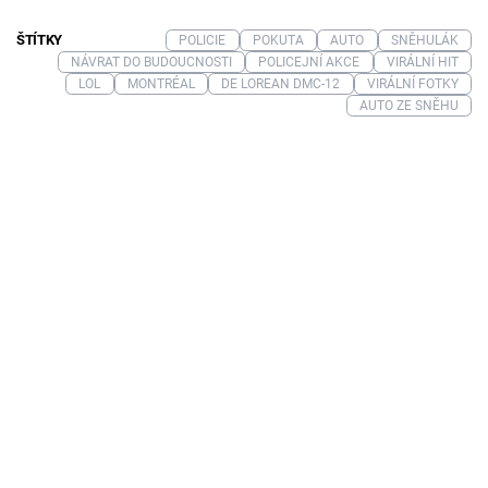
ŠTÍTKY
POLICIE
POKUTA
AUTO
SNĚHULÁK
NÁVRAT DO BUDOUCNOSTI
POLICEJNÍ AKCE
VIRÁLNÍ HIT
LOL
MONTRÉAL
DE LOREAN DMC-12
VIRÁLNÍ FOTKY
AUTO ZE SNĚHU