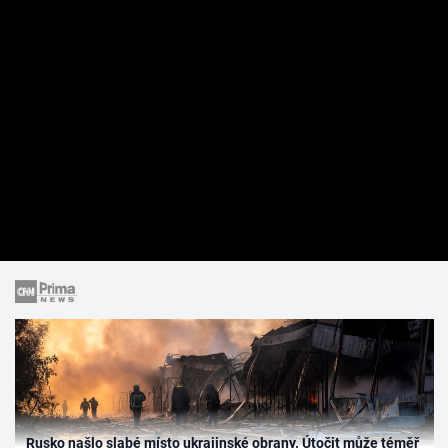
Rusko našlo slabé místo ukrajinské obrany. Útočit může téměř