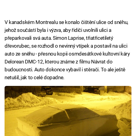
V kanadském Montrealu se konalo čištění ulice od sněhu,
jehož součástí byla i výzva, aby řidiči uvolnili ulici a
přeparkovali svá auta. Simon Laprise, třiatřicetiletý
dřevorubec, se rozhodl o nevinný vtípek a postavil na ulici
auto ze sněhu - přesnou kopii osmdesátkové kultovní káry
Delorean DMC-12, kterou známe z filmu Návrat do
budoucnosti. Auto dokonce vybavil i stěrači. To ale ještě
netušil, jak to celé dopadne.