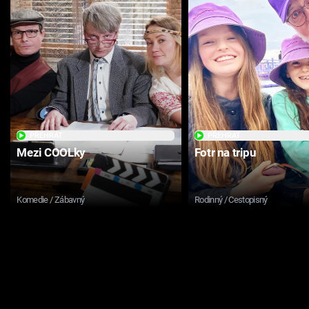
PŘEHRÁT
PŘEHRÁT
Mezi COOLky
Fotr na tripu
Komedie / Zábavný
Rodinný / Cestopisný