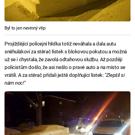
Byl to jen nevinný vtip
Projíždějící policejní hlídka totiž neváhala a dala autu
sněhulákovi za stěrač lístek s blokovou pokutou a možná
už se i chystala, že zavolá odtahovou službu. Až později
policistům došlo, že asi nešlo o pravé auto a na místo se
vrátili. A za stěrač přidali ještě doplňující lístek:
"Zlepšil si
nám noc!"