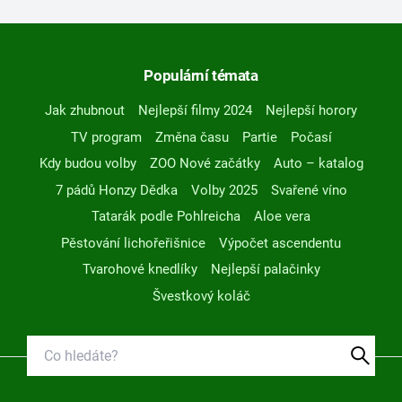
Populární témata
Jak zhubnout
Nejlepší filmy 2024
Nejlepší horory
TV program
Změna času
Partie
Počasí
Kdy budou volby
ZOO Nové začátky
Auto – katalog
7 pádů Honzy Dědka
Volby 2025
Svařené víno
Tatarák podle Pohlreicha
Aloe vera
Pěstování lichořeřišnice
Výpočet ascendentu
Tvarohové knedlíky
Nejlepší palačinky
Švestkový koláč