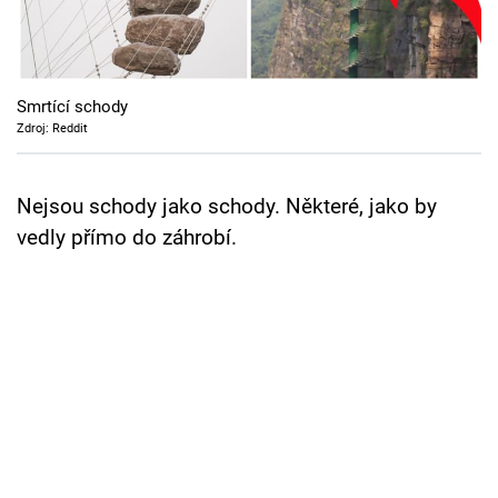
Cool Esport
Pořady
Smrtící schody
TV Program
Zdroj: Reddit
Sledujte prima+
Nejsou schody jako schody. Některé, jako by
vedly přímo do záhrobí.
Přihlášení
Sledujte nás