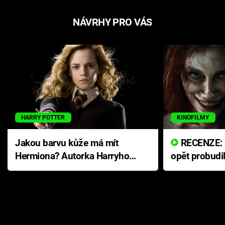
NÁVRHY PRO VÁS
HARRY POTTER
KINOFILMY
Jakou barvu kůže má mít
RECENZE: Smrtelné zlo se
Hermiona? Autorka Harryho
opět probudi
Pottera přišla s ráznou
přichází s n
odpovědí
hororovou n