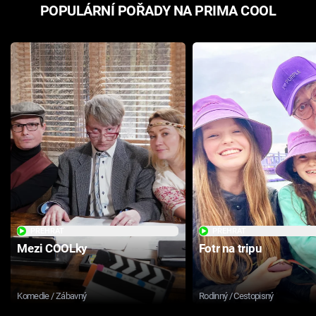
POPULÁRNÍ POŘADY NA PRIMA COOL
PŘEHRÁT
PŘEHRÁT
Mezi COOLky
Fotr na tripu
Komedie / Zábavný
Rodinný / Cestopisný