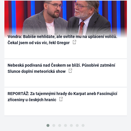
Vondra: Babiše nehlídáte, ale svítíte mu na uplácení voličů.
Čekal jsem od vás víc, řekl Gregor
Nebeská podívaná nad Českem se blíží. Působivé zatmění
Slunce doplní meteorická show
REPORTÁŽ: Za tajemnými hrady do Karpat aneb Fascinující
zříceniny u českých hranic