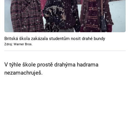
Cool Esport
Pořady
TV Program
Britská škola zakázala studentům nosit drahé bundy
Zdroj: Warner Bros.
Sledujte prima+
V týhle škole prostě drahýma hadrama
Přihlášení
nezamachruješ.
Sledujte nás