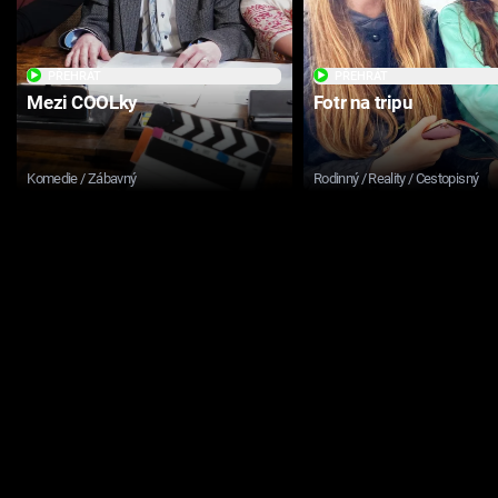
PŘEHRÁT
PŘEHRÁT
Mezi COOLky
Fotr na tripu
Komedie / Zábavný
Rodinný / Reality / Cestopisný