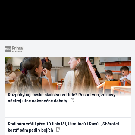
Rozpohybují české školství ředitelé? Resort věří, že nový
nástroj utne nekonečné debaty
Rodinám vrátil přes 10 tisíc těl, Ukrajinců i Rusů. „Sběratel
kostí“ sám padl v bojích