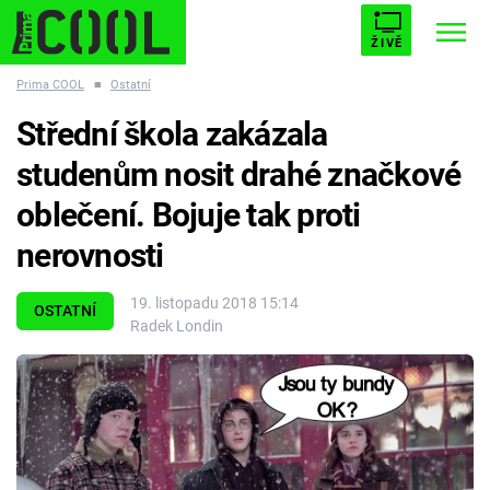
ŽIVĚ
Prima COOL
■
Ostatní
STARHOUSE
BUFFY, PŘEMOŽITELKA UPÍRŮ
Trendy:
Střední škola zakázala
ESCAPE
PLNEJ KOTEL
AVENGERS 5
studenům nosit drahé značkové
oblečení. Bojuje tak proti
nerovnosti
Témata
19. listopadu 2018 15:14
OSTATNÍ
Radek Londin
Filmy
Seriály
Hry