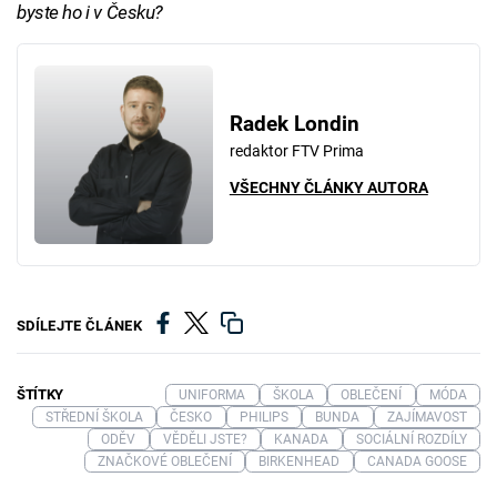
byste ho i v Česku?
Radek Londin
redaktor FTV Prima
VŠECHNY ČLÁNKY AUTORA
SDÍLEJTE ČLÁNEK
ŠTÍTKY
UNIFORMA
ŠKOLA
OBLEČENÍ
MÓDA
STŘEDNÍ ŠKOLA
ČESKO
PHILIPS
BUNDA
ZAJÍMAVOST
ODĚV
VĚDĚLI JSTE?
KANADA
SOCIÁLNÍ ROZDÍLY
ZNAČKOVÉ OBLEČENÍ
BIRKENHEAD
CANADA GOOSE