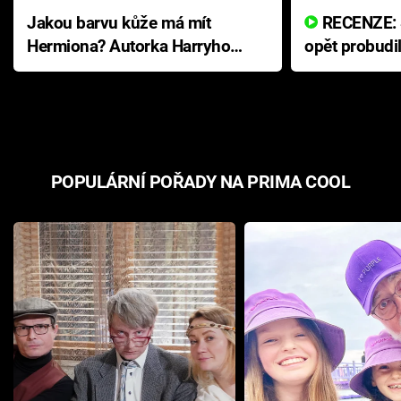
Jakou barvu kůže má mít
RECENZE: Smrtelné zlo se
Hermiona? Autorka Harryho
opět probudi
Pottera přišla s ráznou
přichází s n
odpovědí
hororovou n
POPULÁRNÍ POŘADY NA PRIMA COOL