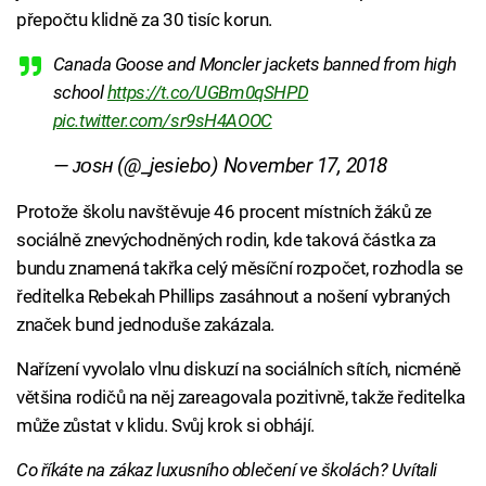
přepočtu klidně za 30 tisíc korun.
Canada Goose and Moncler jackets banned from high
school
https://t.co/UGBm0qSHPD
pic.twitter.com/sr9sH4AOOC
— ᴊᴏsʜ (@_jesiebo)
November 17, 2018
Protože školu navštěvuje 46 procent místních žáků ze
sociálně znevýchodněných rodin, kde taková částka za
bundu znamená takřka celý měsíční rozpočet, rozhodla se
ředitelka Rebekah Phillips zasáhnout a nošení vybraných
značek bund jednoduše zakázala.
Nařízení vyvolalo vlnu diskuzí na sociálních sítích, nicméně
většina rodičů na něj zareagovala pozitivně, takže ředitelka
může zůstat v klidu. Svůj krok si obhájí.
Co říkáte na zákaz luxusního oblečení ve školách? Uvítali