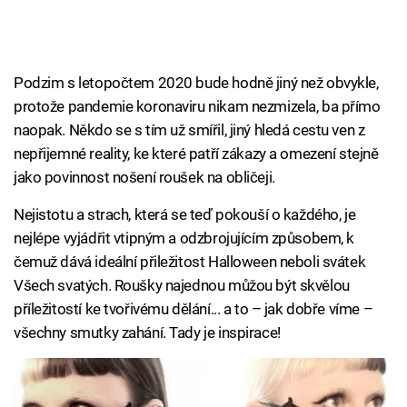
Podzim s letopočtem 2020 bude hodně jiný než obvykle,
protože pandemie koronaviru nikam nezmizela, ba přímo
naopak. Někdo se s tím už smířil, jiný hledá cestu ven z
nepřijemné reality, ke které patří zákazy a omezení stejně
jako povinnost nošení roušek na obličeji.
Nejistotu a strach, která se teď pokouší o každého, je
nejlépe vyjádřit vtipným a odzbrojujícím způsobem, k
čemuž dává ideální přiležitost Halloween neboli svátek
Všech svatých. Roušky najednou můžou být skvělou
příležitostí ke tvořivému dělání... a to – jak dobře víme –
všechny smutky zahání. Tady je inspirace!