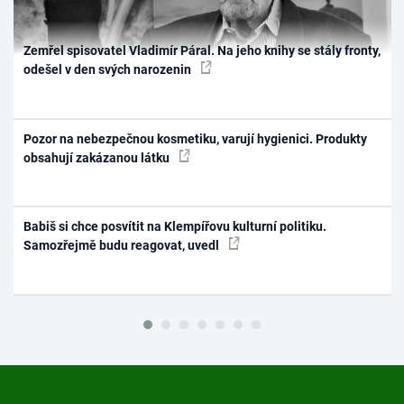
Zemřel spisovatel Vladimír Páral. Na jeho knihy se stály fronty,
odešel v den svých narozenin
Pozor na nebezpečnou kosmetiku, varují hygienici. Produkty
obsahují zakázanou látku
Babiš si chce posvítit na Klempířovu kulturní politiku.
Samozřejmě budu reagovat, uvedl