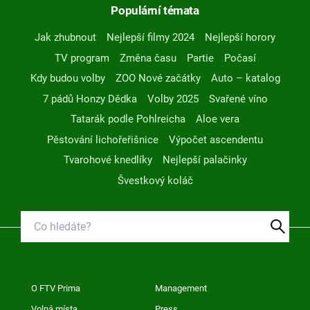
Populární témata
Jak zhubnout
Nejlepší filmy 2024
Nejlepší horory
TV program
Změna času
Partie
Počasí
Kdy budou volby
ZOO Nové začátky
Auto – katalog
7 pádů Honzy Dědka
Volby 2025
Svařené víno
Tatarák podle Pohlreicha
Aloe vera
Pěstování lichořeřišnice
Výpočet ascendentu
Tvarohové knedlíky
Nejlepší palačinky
Švestkový koláč
O FTV Prima
Management
Volná místa
Press