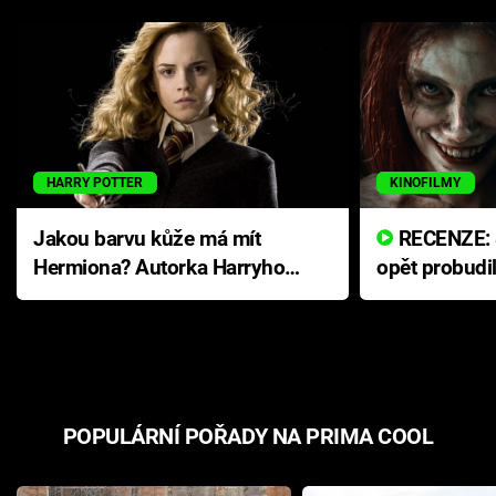
HARRY POTTER
KINOFILMY
Jakou barvu kůže má mít
RECENZE: Smrtelné zlo se
Hermiona? Autorka Harryho
opět probudi
Pottera přišla s ráznou
přichází s n
odpovědí
hororovou n
POPULÁRNÍ POŘADY NA PRIMA COOL