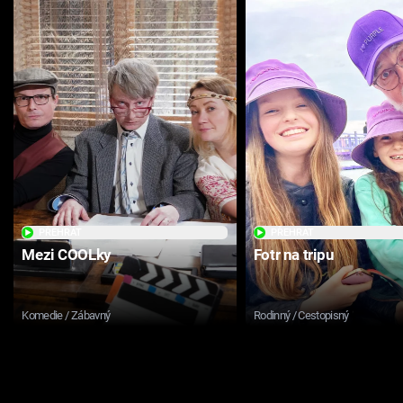
PŘEHRÁT
PŘEHRÁT
Mezi COOLky
Fotr na tripu
Komedie / Zábavný
Rodinný / Cestopisný