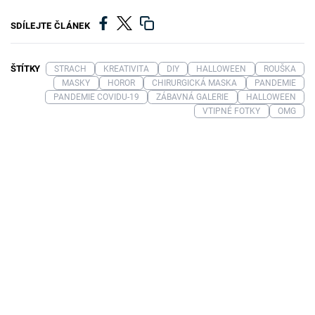
SDÍLEJTE ČLÁNEK
ŠTÍTKY
STRACH
KREATIVITA
DIY
HALLOWEEN
ROUŠKA
MASKY
HOROR
CHIRURGICKÁ MASKA
PANDEMIE
PANDEMIE COVIDU-19
ZÁBAVNÁ GALERIE
HALLOWEEN
VTIPNÉ FOTKY
OMG