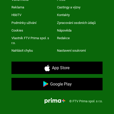
Reklama
Castingy a výzvy
HbbTV
Kontakty
Podmínky užívání
Zpracování osobních údajů
Cookies
Nápověda
Vlastník FTV Prima spol. s
Redakce
r.o.
Nahlásit chybu
Nastavení soukromí
App Store
Google Play
© FTV Prima spol. s r.o.