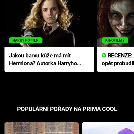
HARRY POTTER
KINOFILMY
Jakou barvu kůže má mít
RECENZE: Smrtelné zlo se
Hermiona? Autorka Harryho
opět probudi
Pottera přišla s ráznou
přichází s n
odpovědí
hororovou n
POPULÁRNÍ POŘADY NA PRIMA COOL