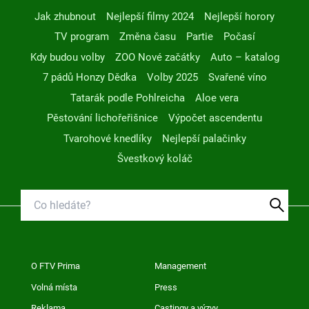
Jak zhubnout
Nejlepší filmy 2024
Nejlepší horory
TV program
Změna času
Partie
Počasí
Kdy budou volby
ZOO Nové začátky
Auto – katalog
7 pádů Honzy Dědka
Volby 2025
Svařené víno
Tatarák podle Pohlreicha
Aloe vera
Pěstování lichořeřišnice
Výpočet ascendentu
Tvarohové knedlíky
Nejlepší palačinky
Švestkový koláč
O FTV Prima
Management
Volná místa
Press
Reklama
Castingy a výzvy