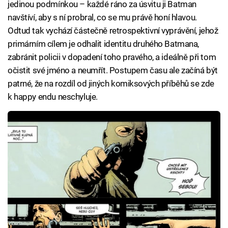
jedinou podmínkou – každé ráno za úsvitu ji Batman
navštíví, aby s ní probral, co se mu právě honí hlavou.
Odtud tak vychází částečně retrospektivní vyprávění, jehož
primárním cílem je odhalit identitu druhého Batmana,
zabránit policii v dopadení toho pravého, a ideálně při tom
očistit své jméno a neumřít. Postupem času ale začíná být
patrné, že na rozdíl od jiných komiksových příběhů se zde
k happy endu neschyluje.