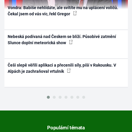
Vondra: Babiše nehlídáte, ale svítíte mu na uplácení voličů.
Čekal jsem od vás víc, řekl Gregor
Nebeská podívaná nad Českem se blíží. Působivé zatmění
Slunce doplní meteorická show
Češi slepě věřili aplikaci a přecenili síly, píší v Rakousku. V
Alpách je zachraňoval vrtulník
Populární témata