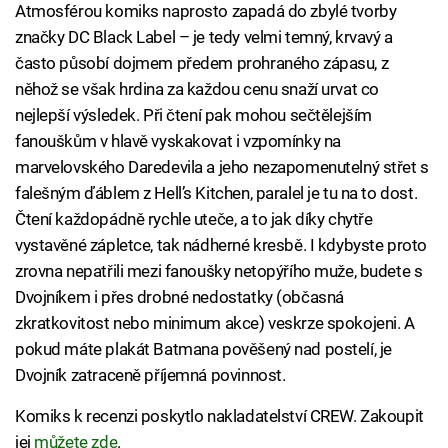
Atmosférou komiks naprosto zapadá do zbylé tvorby
značky DC Black Label – je tedy velmi temný, krvavý a
často působí dojmem předem prohraného zápasu, z
něhož se však hrdina za každou cenu snaží urvat co
nejlepší výsledek. Při čtení pak mohou sečtělejším
fanouškům v hlavě vyskakovat i vzpomínky na
marvelovského Daredevila a jeho nezapomenutelný střet s
falešným ďáblem z Hell’s Kitchen, paralel je tu na to dost.
Čtení každopádně rychle uteče, a to jak díky chytře
vystavěné zápletce, tak nádherné kresbě. I kdybyste proto
zrovna nepatřili mezi fanoušky netopýřího muže, budete s
Dvojníkem i přes drobné nedostatky (občasná
zkratkovitost nebo minimum akce) veskrze spokojeni. A
pokud máte plakát Batmana pověšený nad postelí, je
Dvojník zatraceně příjemná povinnost.
Komiks k recenzi poskytlo nakladatelství CREW. Zakoupit
jej
můžete zde
.