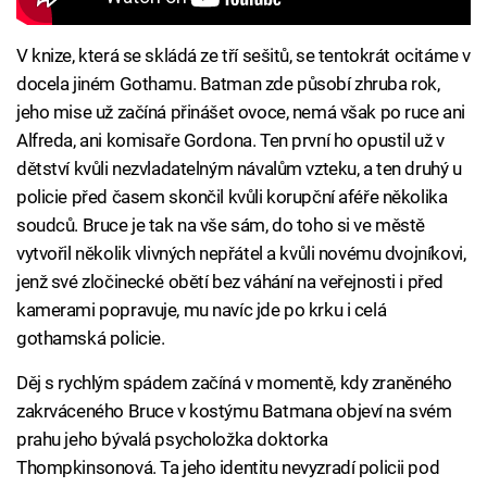
V knize, která se skládá ze tří sešitů, se tentokrát ocitáme v
docela jiném Gothamu. Batman zde působí zhruba rok,
jeho mise už začíná přinášet ovoce, nemá však po ruce ani
Alfreda, ani komisaře Gordona. Ten první ho opustil už v
dětství kvůli nezvladatelným návalům vzteku, a ten druhý u
policie před časem skončil kvůli korupční aféře několika
soudců. Bruce je tak na vše sám, do toho si ve městě
vytvořil několik vlivných nepřátel a kvůli novému dvojníkovi,
jenž své zločinecké obětí bez váhání na veřejnosti i před
kamerami popravuje, mu navíc jde po krku i celá
gothamská policie.
Děj s rychlým spádem začíná v momentě, kdy zraněného
zakrváceného Bruce v kostýmu Batmana objeví na svém
prahu jeho bývalá psycholožka doktorka
Thompkinsonová. Ta jeho identitu nevyzradí policii pod