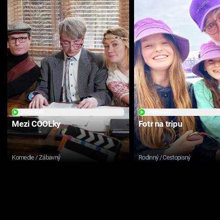
PŘEHRÁT
PŘEHRÁT
Mezi COOLky
Fotr na tripu
Komedie / Zábavný
Rodinný / Cestopisný