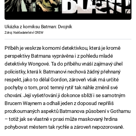
Ukázka z komiksu Batman: Dvojník
Zdroj: Nakladatelství CREW
Příběh je veskrze komorní detektivkou, která je kromě
perspektivy Batmana vyprávěna i z pohledu mladé
detektivky Wongové. Ta do příběhu vnáší zajímavý úhel
policistky, která k Batmanovi nechová žádný přehnaný
respekt, jako to dělal Gordon, zároveň však má určité
pochyby o tom, proč temný rytíř tak náhle změnil své
chování. Její vyšetřování ji dokonce sblíží i se samotným
Brucem Waynem a odhalí jeden z doposud nepříliš
prozkoumaných aspektů Batmanova působení v Gothamu
– totiž jak se vlastně v praxi může maskovaný hrdina
pohybovat městem tak rychle a zároveň nepozorovaně.