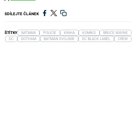
SDÍLEJTE ČLÁNEK
ŠTÍTKY
BATMAN
POLICIE
KNIHA
KOMIKS
BRUCE WAYNE
DC
GOTHAM
BATMAN DVOJNÍK
DC BLACK LABEL
CREW