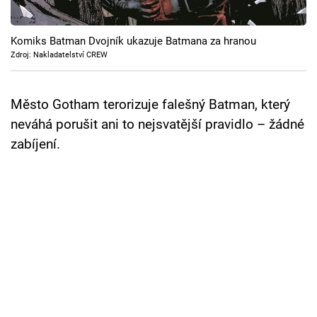
Cool Esport
Komiks Batman Dvojník ukazuje Batmana za hranou
Pořady
Zdroj: Nakladatelství CREW
TV Program
Město Gotham terorizuje falešný Batman, který
Sledujte prima+
neváhá porušit ani to nejsvatější pravidlo – žádné
zabíjení.
Přihlášení
Sledujte nás