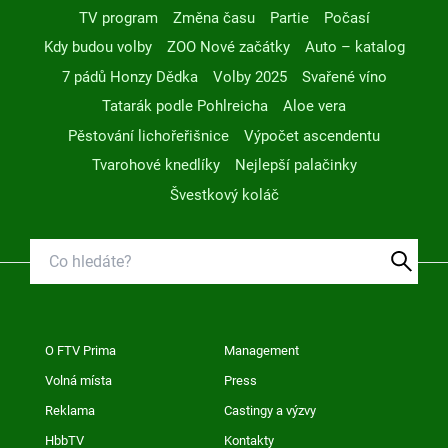
TV program
Změna času
Partie
Počasí
Kdy budou volby
ZOO Nové začátky
Auto – katalog
7 pádů Honzy Dědka
Volby 2025
Svařené víno
Tatarák podle Pohlreicha
Aloe vera
Pěstování lichořeřišnice
Výpočet ascendentu
Tvarohové knedlíky
Nejlepší palačinky
Švestkový koláč
O FTV Prima
Management
Volná místa
Press
Reklama
Castingy a výzvy
HbbTV
Kontakty