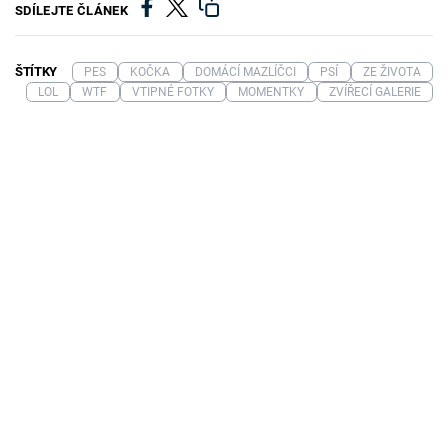
SDÍLEJTE ČLÁNEK
ŠTÍTKY
PES
KOČKA
DOMÁCÍ MAZLÍČCI
PSÍ
ZE ŽIVOTA
LOL
WTF
VTIPNÉ FOTKY
MOMENTKY
ZVÍŘECÍ GALERIE