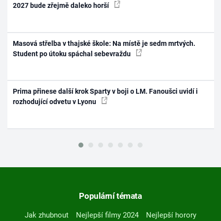
2027 bude zřejmě daleko horší
Masová střelba v thajské škole: Na místě je sedm mrtvých.
Student po útoku spáchal sebevraždu
Prima přinese další krok Sparty v boji o LM. Fanoušci uvidí i
rozhodující odvetu v Lyonu
Populární témata
Jak zhubnout
Nejlepší filmy 2024
Nejlepší horory