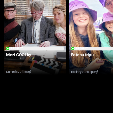
PŘEHRÁT
PŘEHRÁT
Mezi COOLky
Fotr na tripu
Komedie / Zábavný
Rodinný / Cestopisný