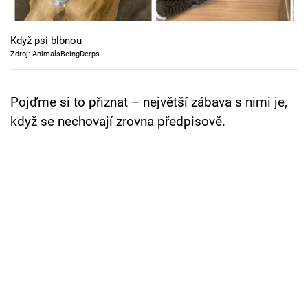
Cool Esport
Když psi blbnou
Pořady
Zdroj: AnimalsBeingDerps
TV Program
Pojďme si to přiznat – největší zábava s nimi je,
Sledujte prima+
když se nechovají zrovna předpisově.
Přihlášení
Sledujte nás