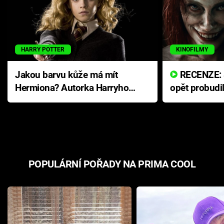
HARRY POTTER
KINOFILMY
Jakou barvu kůže má mít
RECENZE: Smrtelné zlo se
Hermiona? Autorka Harryho
opět probudi
Pottera přišla s ráznou
přichází s n
odpovědí
hororovou n
POPULÁRNÍ POŘADY NA PRIMA COOL