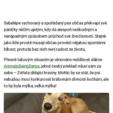
Sebelépe vychovaný a spořádaný pes občas překvapí své
páníčky něčím ujetým, kdy dá alespoň neškodným a
nenápadným způsobem průchod své živočisnosti. Stejně
jako lidé prostě musejí občas provést nějakou spontánní
blbost, protože bez nich není radost ze života.
Přesně takovým situacím je věnováno redditové vlákno
AnimalsBeingDerps
, jehož český překlad mluví sám za
sebe – Zvířata dělající kraviny. Mohlo by se stát, že psi
nebudou moci konkurovat královnám divnosti kočkám, ale
to by byla mýlka, velká mýlka!