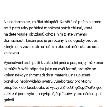
Ne nadarmo se jim říká chlupáči. Ke většině psích plemen
totiž patří taky pořádné množství psích chlupů, které
najdete všude, obvzlášť, když s ním žijete v menší
domácnosti. Línání psů je přirozený fyziologický proces,
kterým si v závislosti na ročním období mění starou srst
za novou.
Vyčesávání srsti patří k základní péči o psa, na jejímž konci
si může člověk připadat jako na ovčí farmě, protože se
kolem někdy nahromadí dost materiálu na upletení
poněkud neobvyklého svetru. Anebo taky pro vtipný
příspěvek do facebookové výzvy
#SheddingDogChallenge
,
ze které jsme vybrali nejvtipnější příspěvky pro následující
galerii.