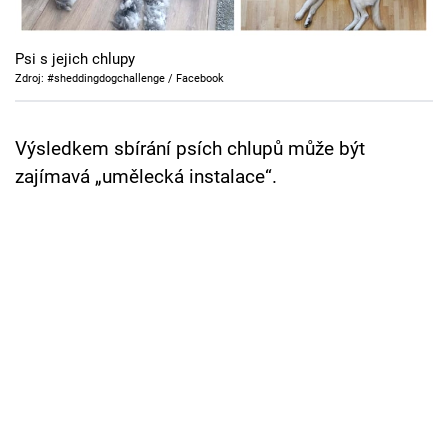
Cool Esport
Psi s jejich chlupy
Pořady
Zdroj: #sheddingdogchallenge / Facebook
TV Program
Výsledkem sbírání psích chlupů může být
Sledujte prima+
zajímavá „umělecká instalace“.
Přihlášení
Sledujte nás