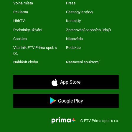
Volná místa
Press
Reklama
Castingy a výzvy
HbbTV
Kontakty
Podmínky užívání
Zpracování osobních údajů
Cookies
Nápověda
Vlastník FTV Prima spol. s
Redakce
r.o.
Nahlásit chybu
Nastavení soukromí
App Store
Google Play
© FTV Prima spol. s r.o.