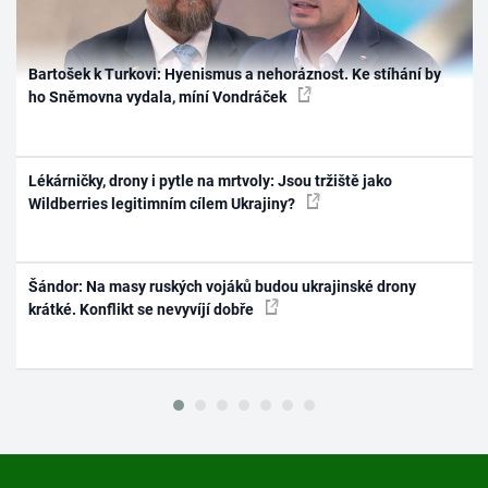
Bartošek k Turkovi: Hyenismus a nehoráznost. Ke stíhání by
ho Sněmovna vydala, míní Vondráček
Lékárničky, drony i pytle na mrtvoly: Jsou tržiště jako
Wildberries legitimním cílem Ukrajiny?
Šándor: Na masy ruských vojáků budou ukrajinské drony
krátké. Konflikt se nevyvíjí dobře