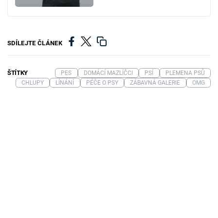
SDÍLEJTE ČLÁNEK
ŠTÍTKY
PES
DOMÁCÍ MAZLÍČCI
PSÍ
PLEMENA PSŮ
CHLUPY
LÍNÁNÍ
PÉČE O PSY
ZÁBAVNÁ GALERIE
OMG