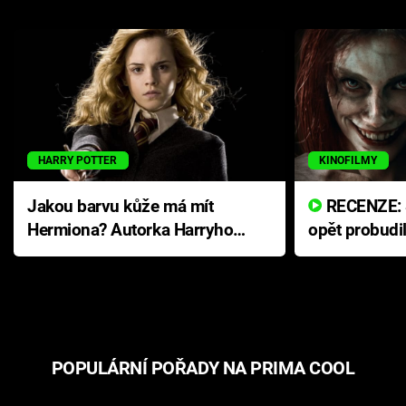
HARRY POTTER
KINOFILMY
Jakou barvu kůže má mít
RECENZE: Smrtelné zlo se
Hermiona? Autorka Harryho
opět probudi
Pottera přišla s ráznou
přichází s n
odpovědí
hororovou n
POPULÁRNÍ POŘADY NA PRIMA COOL