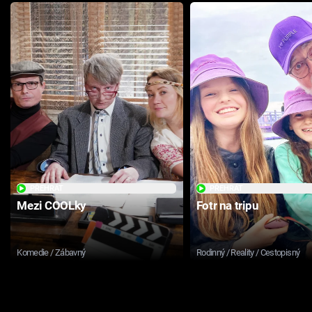
PŘEHRÁT
PŘEHRÁT
Mezi COOLky
Fotr na tripu
Komedie / Zábavný
Rodinný / Reality / Cestopisný