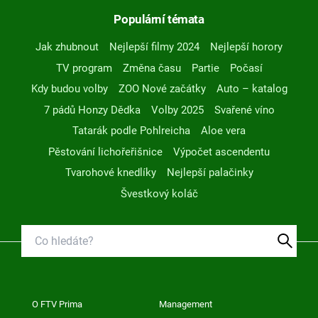
Populární témata
Jak zhubnout
Nejlepší filmy 2024
Nejlepší horory
TV program
Změna času
Partie
Počasí
Kdy budou volby
ZOO Nové začátky
Auto – katalog
7 pádů Honzy Dědka
Volby 2025
Svařené víno
Tatarák podle Pohlreicha
Aloe vera
Pěstování lichořeřišnice
Výpočet ascendentu
Tvarohové knedlíky
Nejlepší palačinky
Švestkový koláč
O FTV Prima
Management